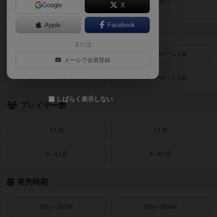
レビューあり
画像あり
Google
X
Apple
Facebook
受賞作品
または
ドイツゲーム大賞
ドイツ年間ゲーム大賞
メールで会員登録
フランス年間ゲーム大賞
ゲームマーケット大賞
しばらく表示しない
プレイヤー数
1人用
2人用
3～4人用
4～8人用
発売時期
2021〜2022年
2019〜2020年