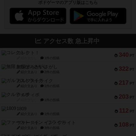
ボドゲーマのアプリ版はこちら
アクセス数 急上昇中
コレクト！
340
PT
紹介文なし
1件の投稿
無限まちがいさがし
322
PT
紹介文あり
2件の投稿
ガルフストライク
217
PT
紹介文あり
1件の投稿
クルティボ
203
PT
紹介文なし
1件の投稿
1809
112
PT
紹介文あり
1件の投稿
ファースト・イン・フライト
108
PT
紹介文あり
3件の投稿