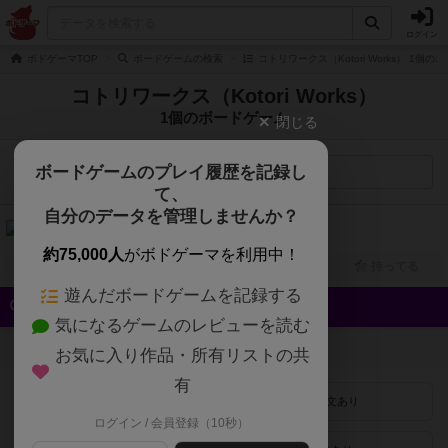
ログイン
ボドゲーマTOP
ボードゲームの検索
コトリワークス（Kotori Works） 1個
コトリワークス（Kotori Works）
1個のボードゲーム
閉じる
ボードゲームのプレイ履歴を記録し
検索メニュー
て、
自分のデータを管理しませんか？
カコミスト（KAKOMIST）
2人用
15分～30分
6歳～
2025年～
約75,000人
がボドゲーマを利用中！
興味あり
経験あり
お気に入り
持ってる
遊んだボードゲームを記録する
クイック検索
気になるゲームのレビューを読む
登録状況
お気に入り作品・所有リストの共
有
最近登録された順
紹介文あり
ログイン / 会員登録（10秒）