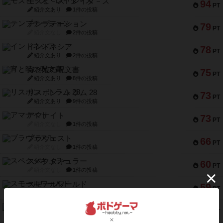
モズビ－ズ・レイダ－ズ
94
PT
紹介文あり
1件の投稿
テンプテーション
79
PT
紹介文なし
2件の投稿
インドネシア
78
PT
紹介文あり
2件の投稿
宵と暁の呪文書
75
PT
紹介文あり
8件の投稿
リスボン・トラム 28
73
PT
紹介文あり
9件の投稿
アマナイト
73
PT
紹介文なし
1件の投稿
ブラヴェスト
66
PT
紹介文なし
1件の投稿
スペクタキュラー
60
PT
紹介文なし
1件の投稿
スモールワールド
59
PT
紹介文あり
13件の投稿
ギャンブラー
58
PT
紹介文なし
2件の投稿