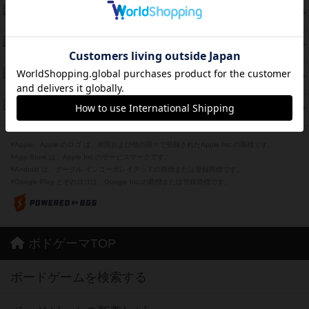
Bitter End ブタペスト救出作戦
52
PT
紹介文なし
1件の投稿
ラピード
46
PT
紹介文なし
1件の投稿
ザ・フラッフィー・ライト
44
PT
紹介文なし
0件の投稿
ふたつの城の物語
39
PT
紹介文あり
6件の投稿
※Apple、Apple のロゴ は、米国および他の国々で登録されたApple Inc.の商標です。
※App Store は、Apple Inc.のサービスマークです。
※Android は、グーグル インコーポレイテッドの商標または登録商標です。
※Google Play とそのロゴは、Google Inc.の商標または登録商標です。
ボドゲーマTOP
ボードゲームを検索する