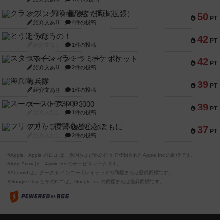
クランク! ：冒険者たち（拡張）
50
PT
紹介文あり
4件の投稿
とうほうの！
42
PT
紹介文なし
1件の投稿
スターマイン・ラミー ポケット
42
PT
紹介文あり
2件の投稿
海兵隊
39
PT
紹介文あり
1件の投稿
スーパーストア3000
39
PT
紹介文なし
1件の投稿
フリップ７：復讐心とともに
37
PT
紹介文なし
2件の投稿
※Apple、Apple のロゴ は、米国および他の国々で登録されたApple Inc.の商標です。
※App Store は、Apple Inc.のサービスマークです。
※Android は、グーグル インコーポレイテッドの商標または登録商標です。
※Google Play とそのロゴは、Google Inc.の商標または登録商標です。