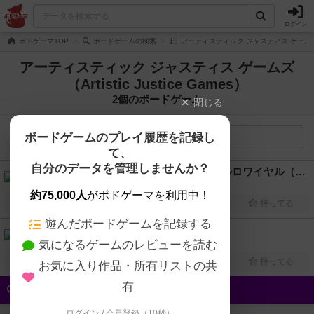
ログイン
ボドゲーマTOP
ボードゲームの検索
アーティスティック ジャスティス ゲームズ（Art
アーティスティック ジャスティス ゲームズ
（Artistic Justice Games）
2個のボードゲーム
閉じる
ボードゲームのプレイ履歴を記録し
検索メニュー
て、
自分のデータを管理しませんか？
フェアリーテイルゲームズ：バトルロワイヤル（Fairytale Games: The Battle Royale）
1人～10人
30分前後
13歳～
2014年～
約75,000人
がボドゲーマを利用中！
興味あり
経験あり
お気に入り
持ってる
遊んだボードゲームを記録する
龍虎鳳雲（Dragon Tides）
気になるゲームのレビューを読む
1人～5人
60分前後
13歳～
2015年～
興味あり
経験あり
お気に入り
持ってる
お気に入り作品・所有リストの共
有
クイック検索
ログイン / 会員登録（10秒）