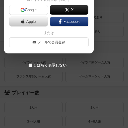
登録状況
Google
X
最近登録された順
紹介文あり
Apple
Facebook
レビューあり
画像あり
または
メールで会員登録
受賞作品
ドイツゲーム大賞
ドイツ年間ゲーム大賞
しばらく表示しない
フランス年間ゲーム大賞
ゲームマーケット大賞
プレイヤー数
1人用
2人用
3～4人用
4～8人用