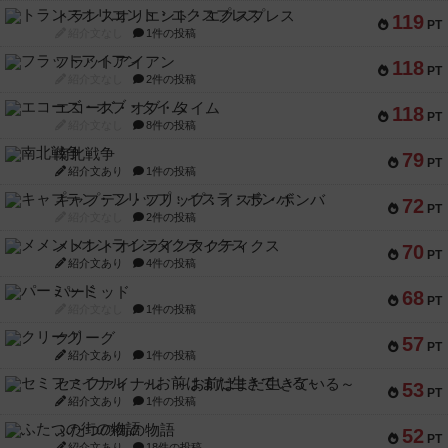
トランスオリエント・エクスプレス
119
PT
紹介文なし
1件の投稿
フラットアイアン
118
PT
紹介文なし
2件の投稿
エコーズ・オブ・タイム
118
PT
紹介文なし
8件の投稿
南北戦争
79
PT
紹介文あり
1件の投稿
キャプテン・フリップ：イスラ・ボンバ
72
PT
紹介文なし
2件の投稿
メメントオンラインタクティクス
70
PT
紹介文あり
4件の投稿
パーミッド
68
PT
紹介文なし
1件の投稿
クリーグ
57
PT
紹介文あり
1件の投稿
セミファイナル ～お前はまだ生きている～
53
PT
紹介文あり
1件の投稿
ふたつの街の物語
52
PT
紹介文あり
18件の投稿