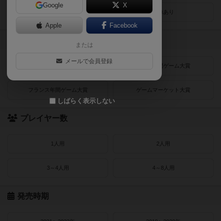
Google
X
レビューあり
画像あり
Apple
Facebook
受賞作品
または
メールで会員登録
ドイツゲーム大賞
ドイツ年間ゲーム大賞
フランス年間ゲーム大賞
ゲームマーケット大賞
しばらく表示しない
プレイヤー数
1人用
2人用
3～4人用
4～8人用
発売時期