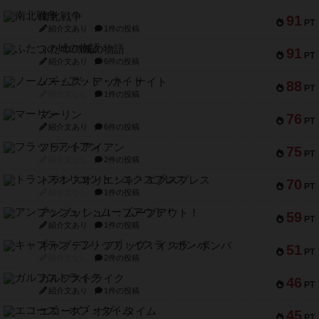
南北戦争
91
PT
紹介文あり
1件の投稿
ふたつの城の物語
91
PT
紹介文あり
6件の投稿
ノームズ・アット・ナイト
88
PT
紹介文なし
1件の投稿
マーリン
76
PT
紹介文あり
6件の投稿
フラットアイアン
75
PT
紹介文なし
2件の投稿
トランスオリエント・エクスプレス
70
PT
紹介文なし
1件の投稿
アンブッシュ！：ムーブアウト！
59
PT
紹介文あり
1件の投稿
キャプテン・フリップ：イスラ・ボンバ
51
PT
紹介文なし
2件の投稿
ガルフストライク
46
PT
紹介文あり
1件の投稿
エコーズ・オブ・タイム
45
PT