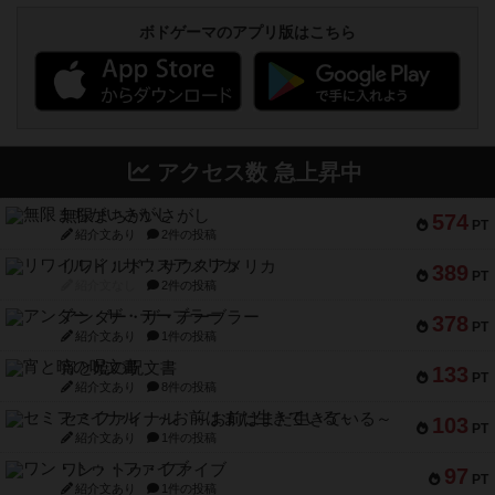
ボドゲーマのアプリ版はこちら
アクセス数 急上昇中
無限まちがいさがし
574
PT
紹介文あり
2件の投稿
リワイルド：サウスアメリカ
389
PT
紹介文なし
2件の投稿
アンダー・ザ・テーブラー
378
PT
紹介文あり
1件の投稿
宵と暁の呪文書
133
PT
紹介文あり
8件の投稿
セミファイナル ～お前はまだ生きている～
103
PT
紹介文あり
1件の投稿
ワン・トゥ・ファイブ
97
PT
紹介文あり
1件の投稿