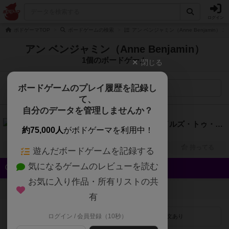
ログイン
ボドゲーマTOP
ボードゲームの検索
アン ベンジャミン（Anne Benjamin）
アン ベンジャミン（Anne Benjamin）
1個のボードゲーム
閉じる
ボードゲームのプレイ履歴を記録し
検索メニュー
て、
自分のデータを管理しませんか？
6.1
アンマッチドアドベンチャー：テイルズ・トゥ・アメイズ（Unmatched Adventures: Tales to Amaze）
約75,000人
がボドゲーマを利用中！
1人～4人
20分～60分
9歳～
2023年～
興味あり
経験あり
お気に入り
持ってる
遊んだボードゲームを記録する
気になるゲームのレビューを読む
クイック検索
お気に入り作品・所有リストの共
登録状況
有
ログイン / 会員登録（10秒）
最近登録された順
紹介文あり