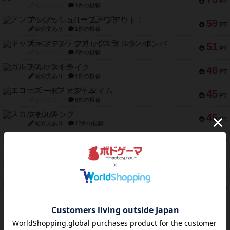
PT
紹介文なし
1件の投稿
アンブッシュ！：ムーブアウト！
59
PT
紹介文あり
1件の投稿
キャプテン・フリップ：イスラ・ボンバ
51
PT
紹介文なし
2件の投稿
ガルフストライク
46
PT
紹介文あり
1件の投稿
エコーズ・オブ・タイム
45
PT
紹介文なし
8件の投稿
スカルキング
45
PT
紹介文あり
12件の投稿
海兵隊
45
PT
紹介文あり
1件の投稿
Bitter End ブタペスト救出作戦
45
PT
紹介文なし
1件の投稿
ドコジャン
42
PT
紹介文あり
10件の投稿
※Apple、Apple のロゴ は、米国および他の国々で登録されたApple Inc.の商標です。
※App Store は、Apple Inc.のサービスマークです。