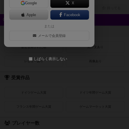
2人～4人
40分～80分
12歳～
2023年～
Google
X
興味あり
経験あり
お気に入り
持ってる
Apple
Facebook
クイック検索
または
登録状況
メールで会員登録
最近登録された順
紹介文あり
しばらく表示しない
レビューあり
画像あり
受賞作品
ドイツゲーム大賞
ドイツ年間ゲーム大賞
フランス年間ゲーム大賞
ゲームマーケット大賞
プレイヤー数