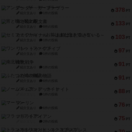
アンダー・ザ・テーブラー
378
PT
紹介文あり
1件の投稿
宵と暁の呪文書
133
PT
紹介文あり
8件の投稿
セミファイナル ～お前はまだ生きている～
103
PT
紹介文あり
1件の投稿
ワン・トゥ・ファイブ
97
PT
紹介文あり
1件の投稿
南北戦争
91
PT
紹介文あり
1件の投稿
ふたつの城の物語
91
PT
紹介文あり
6件の投稿
ノームズ・アット・ナイト
88
PT
紹介文なし
1件の投稿
マーリン
76
PT
紹介文あり
6件の投稿
フラットアイアン
75
PT
紹介文なし
2件の投稿
トランスオリエント・エクスプレス
70