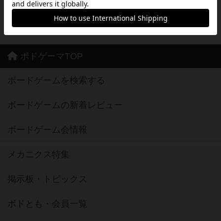
※Android は、グーグル インコーポレイテッドの商標または登録商標です。
※Google Play とそのロゴは、Google Inc.の商標または登録商標です。
ボドゲーマTOP
ボードゲームを検索する
ボードゲームの新着レビュー
ボードゲーム会情報
メカニクス特集
掲示板・トピックス
ボドとも・会員一覧