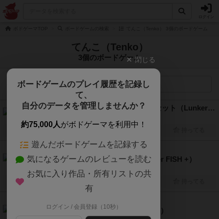
ログイン
ボドゲーマTOP
ボードゲームの検索
てんこ（Tenko） 3個のボードゲーム
てんこ（Tenko）
3個のボードゲーム
閉じる
ボードゲームのプレイ履歴を記録し
検索メニュー
て、
自分のデータを管理しませんか？
ランカーフィッシュコンプリートセット（Lunker Fish Complete Set）
2人～4人
40分～80分
12歳～
2025年～
約75,000人
がボドゲーマを利用中！
興味あり
経験あり
お気に入り
持ってる
遊んだボードゲームを記録する
6.0
気になるゲームのレビューを読む
ランカーフィッシュプラス（Lunker FISH +）
2人～4人
40分～80分
12歳～
2024年～
お気に入り作品・所有リストの共
興味あり
経験あり
お気に入り
持ってる
有
6.2
ログイン / 会員登録（10秒）
ランカーフィッシュ（Lunker FISH）