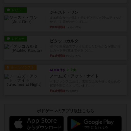
レビュー
ジャスト・ワン
まぁ面白かった‼️よくテレビとかのバラエティなん
かで、お題がわからずに...
約13時間前
by みいやん
レビュー
ピタッコカルタ
ボドゲ相席会でプレイしましたひらがなが書かれ
たカードを2枚まで手をつけ...
約13時間前
by みいやん
ルール/インスト
画像付き
充実
ノームズ・アット・ナイト
ベネボレンス女王は、忠実な臣民を称えるための
祝宴を開こうとしています。...
約14時間前
by jurong
ボドゲーマのアプリ版はこちら