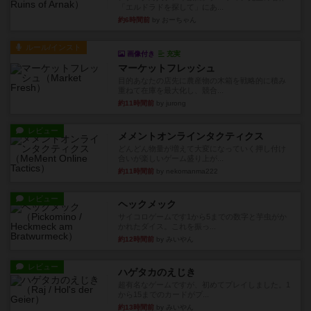
「エルドラドを探して」にあ...
約6時間前
by おーちゃん
ルール/インスト
画像付き
充実
マーケットフレッシュ
目的あなたの店先に農産物の木箱を戦略的に積み
重ねて在庫を最大化し、競合...
約11時間前
by jurong
レビュー
メメントオンラインタクティクス
どんどん物量が増えて大変になっていく押し付け
合いが楽しいゲーム盛り上が...
約11時間前
by nekomanma222
レビュー
ヘックメック
サイコロゲームです1から5までの数字と芋虫がか
かれたダイス。これを振っ...
約12時間前
by みいやん
レビュー
ハゲタカのえじき
超有名なゲームですが、初めてプレイしました。1
から15までのカードがプ...
約13時間前
by みいやん