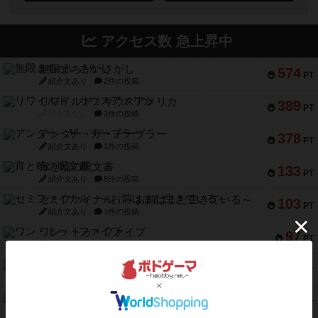
アクセス数 急上昇中
無限まちがいさがし
574
PT
紹介文あり
2件の投稿
リワイルド：サウスアメリカ
389
PT
紹介文なし
2件の投稿
アンダー・ザ・テーブラー
378
PT
紹介文あり
1件の投稿
宵と暁の呪文書
133
PT
紹介文あり
8件の投稿
セミファイナル ～お前はまだ生きている～
103
PT
紹介文あり
1件の投稿
ワン・トゥ・ファイブ
97
PT
紹介文あり
1件の投稿
南北戦争
91
PT
紹介文あり
1件の投稿
ふたつの城の物語
91
PT
紹介文あり
6件の投稿