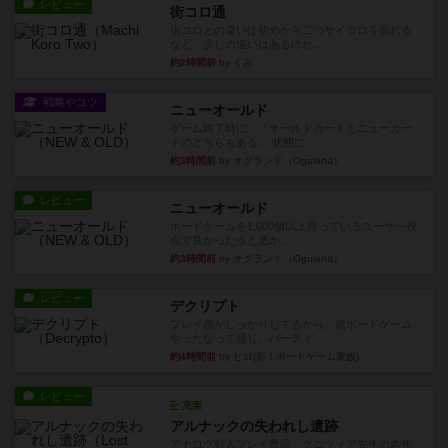
レビュー
街コロ通
街コロとの違いは初めから二つサイコロを振れる
など、少しの違いはあるけれ...
約2時間前
by くみ
戦略やコツ
ニューオールド
ゲーム終了時に、「オールドカードとニューカー
ドのどちらもある」 状態に...
約3時間前
by オグランド（Oguland）
レビュー
ニューオールド
ボードゲームを1,000個以上持っているユーザー視
点で良かった点と悪か...
約3時間前
by オグランド（Oguland）
レビュー
デクリプト
プレイ感がしっかりしてるから、超ボードゲーム
やったなって感じ。パーティ...
約4時間前
by ヒロ(新！ボードゲーム家族)
レビュー
充実
アルナックの失われし遺跡
アナログ対人プレイ数回。クニツィア先生の名作