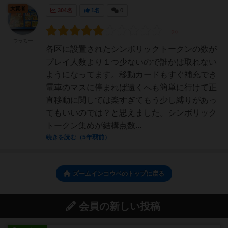
大賢者
304名
1名
0
つっちー
各区に設置されたシンボリックトークンの数が
プレイ人数より１つ少ないので誰かは取れない
ようになってます。移動カードもすぐ補充でき
電車のマスに停まれば遠くへも簡単に行けて正
直移動に関しては楽すぎてもう少し縛りがあっ
てもいいのでは？と思えました。シンボリック
トークン集めが結構点数...
続きを読む（5年弱前）
ズームインコウベのトップに戻る
会員の新しい投稿