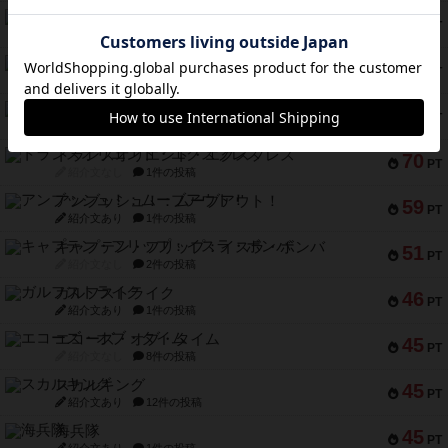
ノームズ・アット・ナイト
88
PT
紹介文なし
1件の投稿
マーリン
76
PT
紹介文あり
6件の投稿
フラットアイアン
75
PT
紹介文なし
2件の投稿
トランスオリエント・エクスプレス
70
PT
紹介文なし
1件の投稿
アンブッシュ！：ムーブアウト！
59
PT
紹介文あり
1件の投稿
キャプテン・フリップ：イスラ・ボンバ
51
PT
紹介文なし
2件の投稿
ガルフストライク
46
PT
紹介文あり
1件の投稿
エコーズ・オブ・タイム
45
PT
紹介文なし
8件の投稿
スカルキング
45
PT
紹介文あり
12件の投稿
海兵隊
45
PT