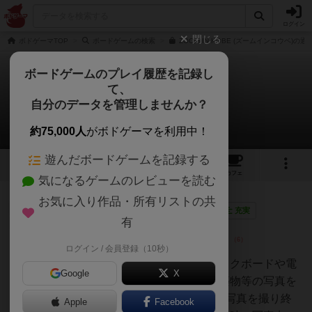
ログイン
閉じる
ボドゲーマTOP
ボードゲームの検索
ZOOM IN KOBE (ズームインコウベ)の通
ボードゲームのプレイ履歴を記録し
て、
ズームインコウベ
自分のデータを管理しませんか？
3件のレビュー
約75,000人
がボドゲーマを利用中！
遊んだボードゲームを記録する
4
3
14
トップ
画像
動画
レビュー
カフェ
気になるゲームのレビューを読む
お気に入り作品・所有リストの共
神
234名
1名
0
画像
充実
有
ログイン / 会員登録（10秒）
うらまこ
カメラ片手に神戸を歩いたりキックボードや電
Google
X
車で移動して街並みや風景、建築物等の写真を
撮って楽しみます。誰かが8枚の写真を撮り終
Apple
Facebook