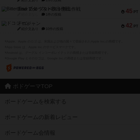
紹介文あり
1件の投稿
Bitter End ブタペスト救出作戦
45
PT
紹介文なし
1件の投稿
ドコジャン
42
PT
紹介文あり
10件の投稿
※Apple、Apple のロゴ は、米国および他の国々で登録されたApple Inc.の商標です。
※App Store は、Apple Inc.のサービスマークです。
※Android は、グーグル インコーポレイテッドの商標または登録商標です。
※Google Play とそのロゴは、Google Inc.の商標または登録商標です。
ボドゲーマTOP
ボードゲームを検索する
ボードゲームの新着レビュー
ボードゲーム会情報