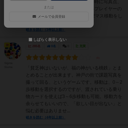
えたらゲーム終了で、ゲーム終了時に写真点、
または
写真ボーナス点、建築物点の高いプレイヤーの
勝ちになります。手番では、1〜2マス移動をし
メールで会員登録
て写真を撮るか、移動...
続きを読む（3年以上前）
しばらく表示しない
神
285名
0名
0
充実
Sigma
Siuma
「貧乏神はいないが、福の神がいる桃鉄」とま
とめることが出来ます。神戸の街で課題写真を
撮って回る、というゲームです。移動は、0～2
歩移動を選択するのですが、渡されている乗り
物カードを使えば3～6歩移動も可能。移動力を
余らせてもいいので、「欲しい目が出ない」と
悩む必要はありませ...
続きを読む（4年以上前）