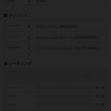
未登録
参考価格
クレジット
キース・レンツ（Keith Rentz）
ゲームデザイン
ジェイク・ブランチャード（Jake Blanchard）
アートワーク
グレイフォックスゲームズ（Grey Fox Games）
関連企業/団体
レーティング
レーティングを行うには
ログイン
が必要です
-
非公開
10点の人
-
非公開
9点の人
-
非公開
8点の人