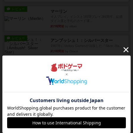
レビュー
マーリン
４人プレイ。インスト1時間プレイ2時間半。結構
ダイス運と手札のカード運...
約7時間前
by oliber
レビュー
アンブッシュ！：シルバースター
1987年にVictory Gamesが出版した『Silver Sta...
約7時間前
by Chaco
レビュー
アンブッシュ！：パープルハート
1985年にVictory Gamesが出版した『Purple Hea...
約8時間前
by Chaco
レビュー
アンブッシュ！：ムーブアウト！
1984年にVictory Gamesが出版した『Move
Out！』...
約8時間前
by Chaco
レビュー
スカルキング
とにかく楽しい！最高のゲームではと思います。
ルールは多少ゲーム慣れした...