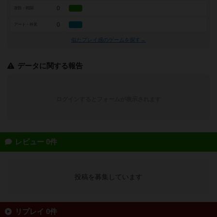
0
攻防・戦闘
0
アート・外見
似たプレイ感のゲームを探す→
データに関する報告
ログインするとフォームが表示されます
レビュー 0件
投稿を募集しています
リプレイ 0件