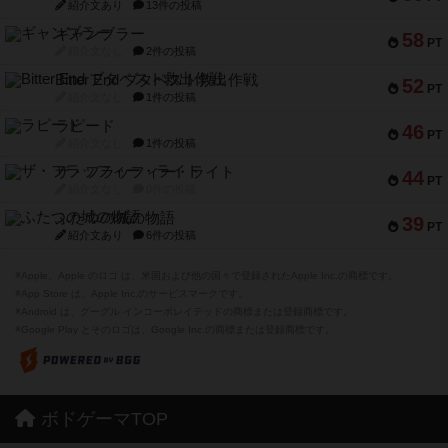
紹介文あり
13件の投稿
ギャンブラー
58
PT
紹介文なし
2件の投稿
Bitter End ブタペスト救出作戦
52
PT
紹介文なし
1件の投稿
ラピード
46
PT
紹介文なし
1件の投稿
ザ・フラッフィー・ライト
44
PT
紹介文なし
0件の投稿
ふたつの城の物語
39
PT
紹介文あり
6件の投稿
※Apple、Apple のロゴ は、米国および他の国々で登録されたApple Inc.の商標です。
※App Store は、Apple Inc.のサービスマークです。
※Android は、グーグル インコーポレイテッドの商標または登録商標です。
※Google Play とそのロゴは、Google Inc.の商標または登録商標です。
ボドゲーマTOP