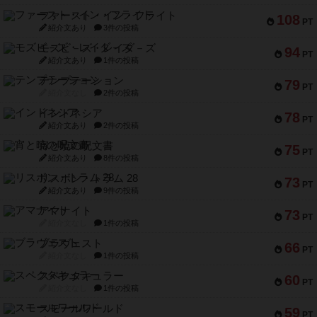
ファースト・イン・フライト
108
PT
紹介文あり
3件の投稿
モズビ－ズ・レイダ－ズ
94
PT
紹介文あり
1件の投稿
テンプテーション
79
PT
紹介文なし
2件の投稿
インドネシア
78
PT
紹介文あり
2件の投稿
宵と暁の呪文書
75
PT
紹介文あり
8件の投稿
リスボン・トラム 28
73
PT
紹介文あり
9件の投稿
アマナイト
73
PT
紹介文なし
1件の投稿
ブラヴェスト
66
PT
紹介文なし
1件の投稿
スペクタキュラー
60
PT
紹介文なし
1件の投稿
スモールワールド
59
PT