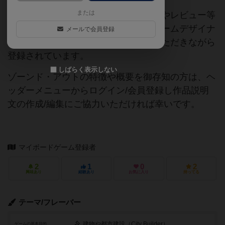
または
当サイトに掲載されている作品説明文やレビュー等
の情報は、ボドゲーマ運営事務局・ゲームデザイナ
メールで会員登録
ーご本人様・有志の皆様にご協力をいただきながら
登録されています。
しばらく表示しない
ゾーンド・アウトの特徴や概要を御存知の方は、ヘ
ッダーメニューからログイン/会員登録し作品説明
文の作成/編集にご協力いただければ幸いです。
マイボードゲーム登録者
2
1
0
2
興味あり
経験あり
お気に入り
持ってる
テーマ/フレーバー
建物や都市建設（City Builder）
ゲームの基本目的