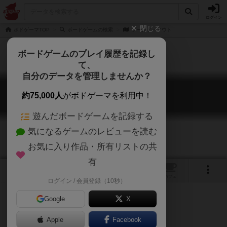
ログイン
閉じる
ボドゲーマTOP
ボードゲームの検索
ゾーンド・アウト
ボードゲームのプレイ履歴を記録し
て、
自分のデータを管理しませんか？
ゾーンド・アウト
約75,000人
がボドゲーマを利用中！
Zoned Out
遊んだボードゲームを記録する
気になるゲームのレビューを読む
お気に入り作品・所有リストの共
有
1
トップ
画像
動画
レビュー
カフェ
ログイン / 会員登録（10秒）
Google
X
Apple
ご協力ください
Facebook