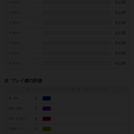
-
非公開
7点の人
-
非公開
6点の人
-
非公開
5点の人
-
非公開
4点の人
-
非公開
3点の人
-
非公開
2点の人
-
非公開
1点の人
プレイ感の評価
トグルスイッチを押すとプレイ感（
※
）の投票ができます
0
運・確率
0
戦略・判断力
0
交渉・立ち回り
0
心理戦・ブラフ