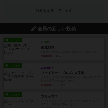
投稿を募集しています
会員の新しい投稿
レビュー
充実
南北戦争
1983年にVictory Gamesが出版した『The Civil ...
約3時間前
by Chaco
レビュー
画像付き
ファイアー・ブルズ / 火牛陣
火牛を引き連れて敵を殲滅させる。縦か斜めで前2
列まで攻撃できるが、自分...
約5時間前
by うらまこ
レビュー
フリップ７
カードをめくるかパスをするかを決めてパスした
時のカード数字が得点になる...