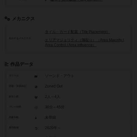
メカニクス
タイル・カード配置（Tile Placement）
頻出するメカニクス
エリアマジョリティ（陣取り）（Area Majority /
Area Control / Area influence）
作品データ
ゾーンド・アウト
タイトル
Zoned Out
原題・英題表記
2人～4人
参加人数
30分～45分
プレイ時間
未登録
対象年齢
2020年～
発売時期