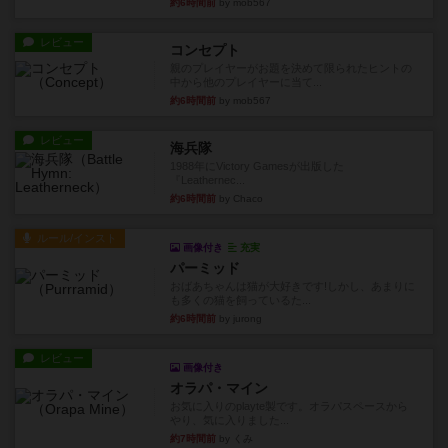
約6時間前
by mob567
レビュー
コンセプト
親のプレイヤーがお題を決めて限られたヒントの
中から他のプレイヤーに当て...
約6時間前
by mob567
レビュー
海兵隊
1988年にVictory Gamesが出版した
『Leathernec...
約6時間前
by Chaco
ルール/インスト
画像付き
充実
パーミッド
おばあちゃんは猫が大好きです!しかし、あまりに
も多くの猫を飼っているた...
約6時間前
by jurong
レビュー
画像付き
オラパ・マイン
お気に入りのplayte製です。オラパスペースから
やり、気に入りました...
約7時間前
by くみ