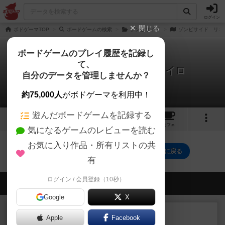
ログイン
閉じる
ボドゲーマTOP
ボードゲームの検索
ゾンビサイド
ゾンビサイド リオ
ボードゲームのプレイ履歴を記録し
て、
ゾンビサイド リオZジャネイロ
自分のデータを管理しませんか？
0件のレビュー
約75,000人
がボドゲーマを利用中！
遊んだボードゲームを記録する
1
2
トップ
画像
動画
レビュー
カフェ
気になるゲームのレビューを読む
お気に入り作品・所有リストの共
ゾンビサイド リオZジャネイロのトップに戻る
有
ログイン / 会員登録（10秒）
会員の新しい投稿
Google
X
ルール/インスト
画像付き
充実
Apple
Facebook
マーケットフレッシュ