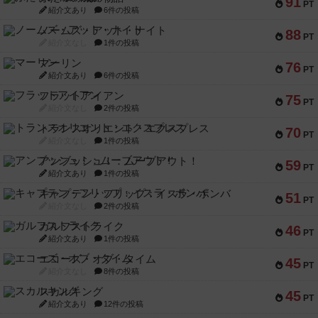
91
PT
紹介文あり
6件の投稿
ノームズ・アット・ナイト
88
PT
紹介文なし
1件の投稿
マーリン
76
PT
紹介文あり
6件の投稿
フラットアイアン
75
PT
紹介文なし
2件の投稿
トランスオリエント・エクスプレス
70
PT
紹介文なし
1件の投稿
アンブッシュ！：ムーブアウト！
59
PT
紹介文あり
1件の投稿
キャプテン・フリップ：イスラ・ボンバ
51
PT
紹介文なし
2件の投稿
ガルフストライク
46
PT
紹介文あり
1件の投稿
エコーズ・オブ・タイム
45
PT
紹介文なし
8件の投稿
スカルキング
45
PT
紹介文あり
12件の投稿