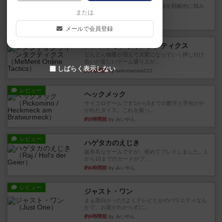
目的あなたの店先に農産物の木箱を戦略的に積み
または
重ねて在庫を最大化し、競合...
約4時間前
by jurong
メールで会員登録
レビュー
メメントオンラインタクティクス
どんどん物量が増えて大変になっていく押し付け
合いが楽しいゲーム盛り上が...
しばらく表示しない
約4時間前
by nekomanma222
レビュー
ヘックメック
サイコロゲームです1から5までの数字と芋虫がか
かれたダイス。これを振っ...
約5時間前
by みいやん
レビュー
ハゲタカのえじき
超有名なゲームですが、初めてプレイしました。1
から15までのカードがプ...
約6時間前
by みいやん
レビュー
ジャスト・ワン
まぁ面白かった‼️よくテレビとかのバラエティなん
かで、お題がわからずに...
約6時間前
by みいやん