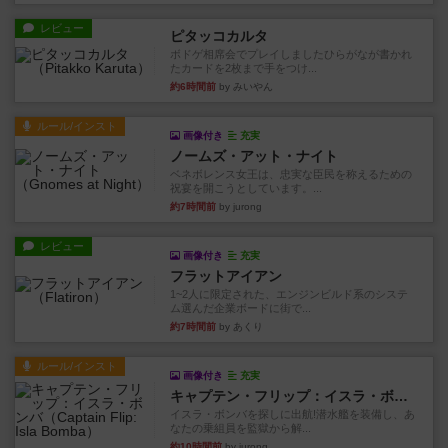
レビュー
ピタッコカルタ
ボドゲ相席会でプレイしましたひらがなが書かれ
たカードを2枚まで手をつけ...
約6時間前
by みいやん
ルール/インスト
画像付き
充実
ノームズ・アット・ナイト
ベネボレンス女王は、忠実な臣民を称えるための
祝宴を開こうとしています。...
約7時間前
by jurong
レビュー
画像付き
充実
フラットアイアン
1~2人に限定された、エンジンビルド系のシステ
ム選んだ企業ボードに街で...
約7時間前
by あくり
ルール/インスト
画像付き
充実
キャプテン・フリップ：イスラ・ボンバ
イスラ・ボンバを探しに出航!潜水艦を装備し、あ
なたの乗組員を監獄から解...
約10時間前
by jurong