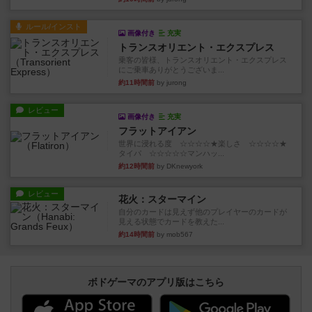
ルール/インスト
画像付き
充実
トランスオリエント・エクスプレス
乗客の皆様、トランスオリエント・エクスプレス
にご乗車ありがとうございま...
約11時間前
by jurong
レビュー
画像付き
充実
フラットアイアン
世界に浸れる度 ☆☆☆☆★楽しさ ☆☆☆☆★
タイパ ☆☆☆☆☆マンハッ...
約12時間前
by DKnewyork
レビュー
花火：スターマイン
自分のカードは見えず他のプレイヤーのカードが
見える状態でカードを教えた...
約14時間前
by mob567
ボドゲーマのアプリ版はこちら