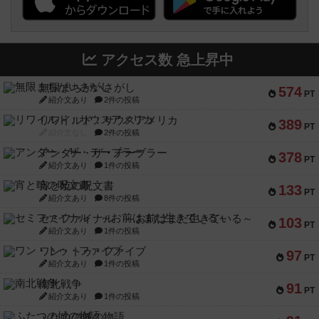
アクセス数 急上昇中
無限まちがいさがし
574
PT
紹介文あり
2件の投稿
リワイルド：サウスアメリカ
389
PT
紹介文なし
2件の投稿
アンダー・ザ・テーブラー
378
PT
紹介文あり
1件の投稿
宵と暁の呪文書
133
PT
紹介文あり
8件の投稿
セミファイナル ～お前はまだ生きている～
103
PT
紹介文あり
1件の投稿
ワン・トゥ・ファイブ
97
PT
紹介文あり
1件の投稿
南北戦争
91
PT
紹介文あり
1件の投稿
ふたつの城の物語