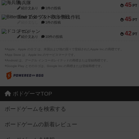
海兵隊
45
PT
紹介文あり
1件の投稿
Bitter End ブタペスト救出作戦
45
PT
紹介文なし
1件の投稿
ドコジャン
42
PT
紹介文あり
10件の投稿
※Apple、Apple のロゴ は、米国および他の国々で登録されたApple Inc.の商標です。
※App Store は、Apple Inc.のサービスマークです。
※Android は、グーグル インコーポレイテッドの商標または登録商標です。
※Google Play とそのロゴは、Google Inc.の商標または登録商標です。
ボドゲーマTOP
ボードゲームを検索する
ボードゲームの新着レビュー