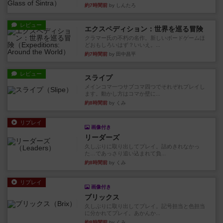
約7時間前
by しんたろ
レビュー
エクスペディション：世界を巡る冒険
クラマー氏の不朽の名作。新しいボードゲームほ
どおもしろいはず？いいえ。...
約7時間前
by 田中昌平
レビュー
スライプ
メインコマ一つサブコマ四つでそれぞれプレイし
ます。動かし方はコマか壁に...
約8時間前
by くみ
リプレイ
画像付き
リーダーズ
久しぶりに取り出してプレイ。詰めきれなかっ
た…であっさり追い込まれて負...
約8時間前
by くみ
リプレイ
画像付き
ブリックス
久しぶりに取り出してプレイ。記号担当と色担当
に分かれてプレイ。あかんか...
約8時間前
by くみ