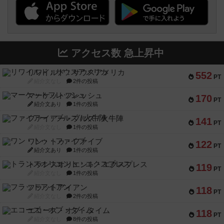
アクセス数 急上昇中
リワイルド：サウスアメリカ
552
PT
紹介文なし
2件の投稿
マーケットフレッシュ
170
PT
紹介文あり
1件の投稿
ファイアー・ブルズ / 火牛陣
141
PT
紹介文なし
1件の投稿
ワン・トゥ・ファイブ
122
PT
紹介文あり
1件の投稿
トランスオリエント・エクスプレス
119
PT
紹介文なし
1件の投稿
フラットアイアン
118
PT
紹介文なし
2件の投稿
エコーズ・オブ・タイム
118
PT
紹介文なし
8件の投稿