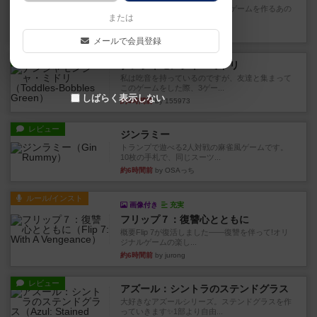
デジタルソロプレイ。毒のあるゲームを作るあの
または
人がデザイン。箱絵からもう...
29分前
by おーちゃん
メールで会員登録
レビュー
ナンジャモンジャ・ミドリ
私は吃音を持っているのですが、友達と集まって
このゲームをした際、3ゲー...
しばらく表示しない
約4時間前
by 155973
レビュー
ジンラミー
トランプで遊べる2人対戦の麻雀風ゲームです。
10枚の手札で、同じスーツ...
約6時間前
by OSAっち
ルール/インスト
画像付き
充実
フリップ７：復讐心とともに
概要Flip 7が復活しました――復讐を伴って!オリ
ジナルゲームの楽し...
約6時間前
by jurong
レビュー
アズール：シントラのステンドグラス
大好きなアズールシリーズ。ステンドグラスを作
っていきます✨1部より自由...