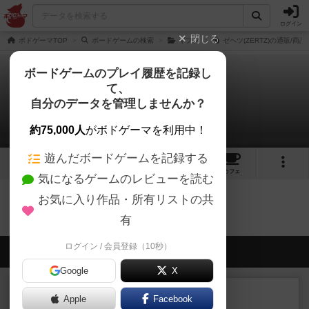
ログイン
閉じる
ボドゲーマTOP
ボードゲームの検索
ギプフ
ゼヘツ(ZERTZ)の通販/商品
ボードゲームのプレイ履歴を記録し
て、
ゼヘツ
自分のデータを管理しませんか？
0件のリプレイ日記
約75,000人
がボドゲーマを利用中！
遊んだボードゲームを記録する
3
3
23
トップ
画像
動画
レビュー
カフェ
気になるゲームのレビューを読む
お気に入り作品・所有リストの共
ゼヘツのトップに戻る
有
ログイン / 会員登録（10秒）
会員の新しい投稿
Google
X
レビュー
充実
Apple
Facebook
フィッシェン