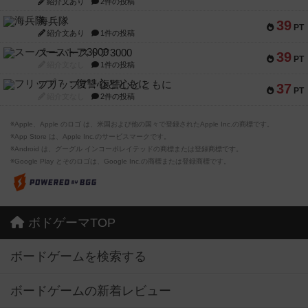
紹介文あり
2件の投稿
海兵隊
39
PT
紹介文あり
1件の投稿
スーパーストア3000
39
PT
紹介文なし
1件の投稿
フリップ７：復讐心とともに
37
PT
紹介文なし
2件の投稿
※Apple、Apple のロゴ は、米国および他の国々で登録されたApple Inc.の商標です。
※App Store は、Apple Inc.のサービスマークです。
※Android は、グーグル インコーポレイテッドの商標または登録商標です。
※Google Play とそのロゴは、Google Inc.の商標または登録商標です。
ボドゲーマTOP
ボードゲームを検索する
ボードゲームの新着レビュー