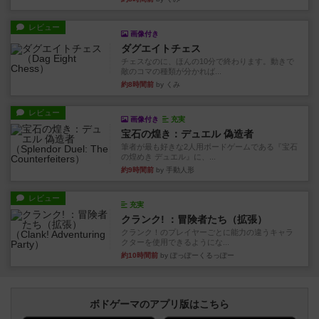
レビュー
画像付き
ダグエイトチェス
チェスなのに、ほんの10分で終わります。動きで
敵のコマの種類が分かれば...
約8時間前
by くみ
レビュー
画像付き
充実
宝石の煌き：デュエル 偽造者
筆者が最も好きな2人用ボードゲームである『宝石
の煌めき デュエル』に、...
約9時間前
by 手動人形
レビュー
充実
クランク! ：冒険者たち（拡張）
クランク！のプレイヤーごとに能力の違うキャラ
クターを使用できるようにな...
約10時間前
by ぽっぽーくるっぽー
ボドゲーマのアプリ版はこちら