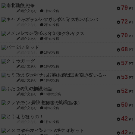
南北戦争
79
PT
紹介文あり
1件の投稿
キャプテン・フリップ：イスラ・ボンバ
72
PT
紹介文なし
2件の投稿
メメントオンラインタクティクス
70
PT
紹介文あり
4件の投稿
パーミッド
68
PT
紹介文なし
1件の投稿
クリーグ
57
PT
紹介文あり
1件の投稿
セミファイナル ～お前はまだ生きている～
53
PT
紹介文あり
1件の投稿
ふたつの街の物語
52
PT
紹介文あり
18件の投稿
クランク! ：冒険者たち（拡張）
50
PT
紹介文あり
4件の投稿
とうほうの！
42
PT
紹介文なし
1件の投稿
スターマイン・ラミー ポケット
42
PT