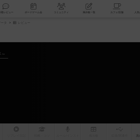
索
新着レビュー
ボードゲーム会
コミュニティ
掲示板一覧
データ
レビュー
年～
リプレイ
日記
戦略
・コツ
ルール
/インスト
掲示板
拡張/関連
作
次