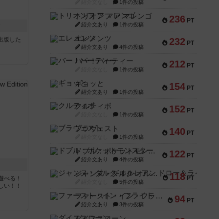
紹介文なし
1件の投稿
トリオンフ ア マレンゴ
236
PT
紹介文あり
1件の投稿
ク
エレメンツ
sが出版した
232
PT
紹介文あり
4件の投稿
バー！パーティー
212
PT
紹介文なし
1件の投稿
ギョッと
154
PT
紹介文あり
1件の投稿
クルティボ
152
PT
紹介文なし
1件の投稿
ブラヴェスト
140
PT
紹介文なし
1件の投稿
ドブル：ポケットモンスター
122
PT
紹介文あり
4件の投稿
ジャンヌ・ダルク-オルレアン ドロー＆ライト
118
PT
遊べる！
紹介文なし
5件の投稿
しい！！
ファースト・イン・フライト
94
PT
紹介文あり
3件の投稿
ダイススローン