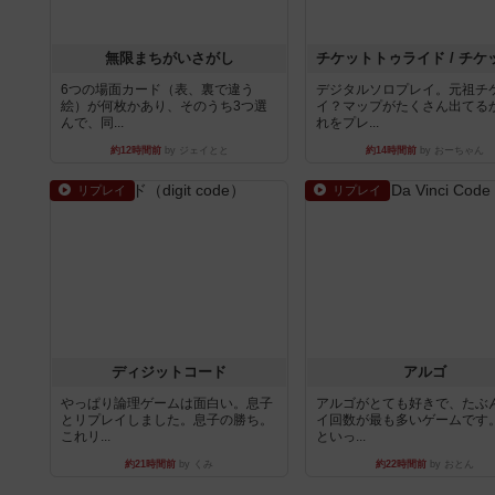
無限まちがいさがし
6つの場面カード（表、裏で違う
デジタルソロプレイ。元祖チ
絵）が何枚かあり、そのうち3つ選
イ？マップがたくさん出てる
んで、同...
れをプレ...
約12時間前
by ジェイとと
約14時間前
by おーちゃん
リプレイ
リプレイ
ディジットコード
アルゴ
やっぱり論理ゲームは面白い。息子
アルゴがとても好きで、たぶ
とリプレイしました。息子の勝ち。
イ回数が最も多いゲームです
これリ...
といっ...
約21時間前
by くみ
約22時間前
by おとん