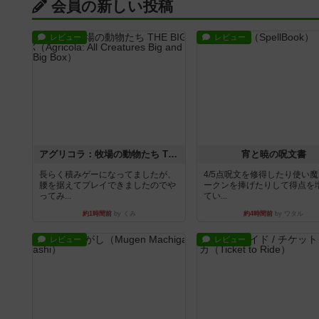
会員の新しい投稿
レビュー
レビュー
アグリコラ：牧場の動物たち THE BIG BOX
宵と暁の呪文書
長らく積みゲーになってましたが、
4/5点呪文を修得したり使い
腰を据えてプレイできましたのでや
ークンを捧げたりして得点を
ってみ...
てい...
約1時間前
by くみ
約4時間前
by ワタル
レビュー
レビュー