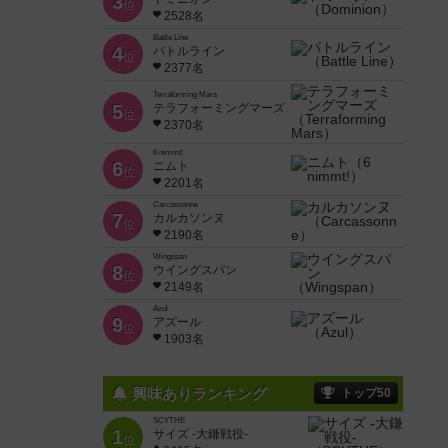
3
位
2528名
Battle Line
4
バトルライン
位
2377名
Terraforming Mars
5
テラフォーミングマーズ
位
2370名
6 nimmt!
6
ニムト
位
2201名
Carcassonne
7
カルカソンヌ
位
2190名
Wingspan
8
ウイングスパン
位
2149名
Azul
9
アズール
位
1903名
興味ありランキング
トップ50
SCYTHE
1
サイズ -大鎌戦役-
位