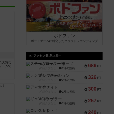
ボドファン
ボードゲームに特化したクラウドファンディング
アクセス数 急上昇中
ム大賞な
スチームローラーズ
686
ゲームで
PT
紹介文なし
2件の投稿
テンプテーション
326
PT
紹介文なし
2件の投稿
アマナイト
300
PT
紹介文なし
1件の投稿
ギャンブラー
257
PT
紹介文なし
2件の投稿
コレクト！
240
PT