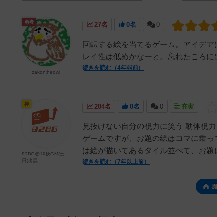
勇者
27名
0名
0
回転する絵を当てるゲーム。アイデア
レイ性は低めかなーと。忘れたころに
続きを読む（4年弱前）
zakontheowl
神
204名
0名
0
充実
見抜けない自分の視力に笑う 動体視
ゲームですが、お題の絵はコマに乗っ
は絵が描いてあるタイル並べて、お題に
82BG@19秋GM(土
日)出展
続きを読む（7年以上前）