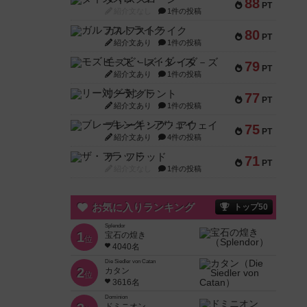
88
PT
紹介文なし
1件の投稿
ガルフストライク
80
PT
紹介文あり
1件の投稿
モズビ－ズ・レイダ－ズ
79
PT
紹介文あり
1件の投稿
リー対グラント
77
PT
紹介文あり
1件の投稿
ブレーキング・アウェイ
75
PT
紹介文あり
4件の投稿
ザ・フラッド
71
PT
紹介文なし
1件の投稿
お気に入りランキング
トップ50
Splendor
1
宝石の煌き
位
4040名
Die Siedler von Catan
2
カタン
位
3616名
Dominion
ドミニオン