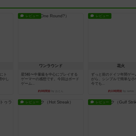
レビュー
レビュー
ワンラウンド
花火
魔にト
星5軽〜中量級を中心にプレイする
ずっと前のドイツ年間ゲー
増やし
ゲーマーの感想です。今回はボード
がら、シンプルで簡単な小
ゲーム...
今でも...
約8時間前
by おとん
約10時間前
by tamio
レビュー
レビュー