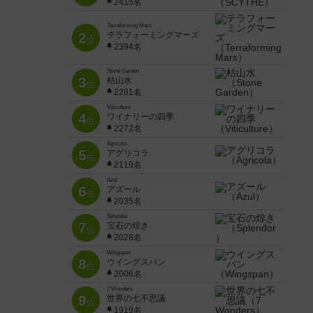
2415名
Terraforming Mars
2
テラフォーミングマーズ
位
2394名
Stone Garden
3
枯山水
位
2281名
Viticulture
4
ワイナリーの四季
位
2272名
Agricola
5
アグリコラ
位
2119名
Azul
6
アズール
位
2035名
Splendor
7
宝石の煌き
位
2028名
Wingspan
8
ウイングスパン
位
2006名
7 Wonders
9
世界の七不思議
位
1919名