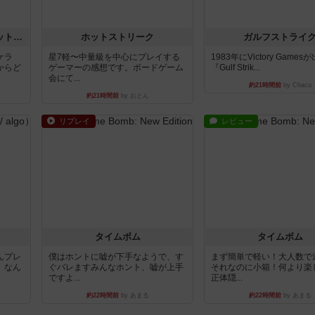
チケットトゥライド / チケットトゥライドアメリカ
ホットストリーク
ガルフストライ
ケラ
星7軽〜中量級を中心にプレイする
1983年にVictory Game
からど
ゲーマーの感想です。ボードゲーム
『Gulf Strik...
会にて...
約21時間前
by Chaco
約21時間前
by おとん
リプレイ
レビュー
タイムボム
タイムボム
んプレ
僕はホントに嘘が下手なようで、す
まず簡単で軽い！大人数で
。なん
ぐバレますみんなホント、嘘が上手
それなのに小箱！何より楽
ですよ...
正体隠...
約22時間前
by あまる
約22時間前
by あまる