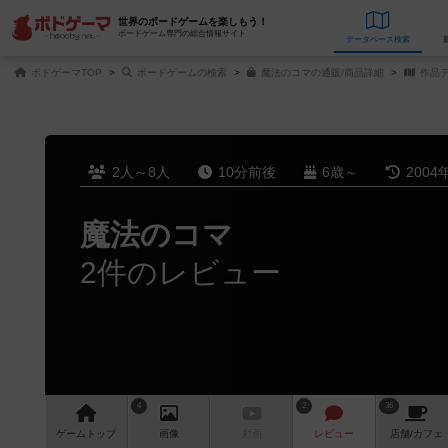
世界のボードゲームを楽しもう！
ボードゲーム専門の総合情報サイト
データベース
検
ボドゲーマTOP
ボードゲームの検索
魔法のコマの通販/商品詳細
作品
2人～8人
10分前後
6歳～
2004
魔法のコマ
2件のレビュー
4
2
36
ゲーム
トップ
画像
動画
レビュー
店舗/
カフェ