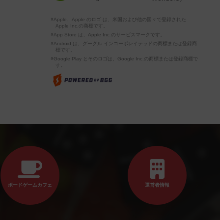
※Apple、Apple のロゴ は、米国および他の国々で登録された
Apple Inc.の商標です。
※App Store は、Apple Inc.のサービスマークです。
※Android は、グーグル インコーポレイテッドの商標または登録商
標です。
※Google Play とそのロゴは、Google Inc.の商標または登録商標で
す。
ボードゲームカフェ
運営者情報