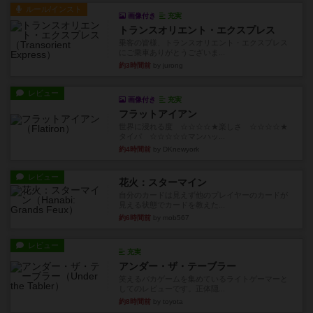
ルール/インスト
画像付き
充実
トランスオリエント・エクスプレス
乗客の皆様、トランスオリエント・エクスプレス
にご乗車ありがとうございま...
約3時間前
by jurong
レビュー
画像付き
充実
フラットアイアン
世界に浸れる度 ☆☆☆☆★楽しさ ☆☆☆☆★
タイパ ☆☆☆☆☆マンハッ...
約4時間前
by DKnewyork
レビュー
花火：スターマイン
自分のカードは見えず他のプレイヤーのカードが
見える状態でカードを教えた...
約6時間前
by mob567
レビュー
充実
アンダー・ザ・テーブラー
笑えるバカゲームを集めているライトゲーマーと
してのレビューです。正体隠...
約8時間前
by toyota