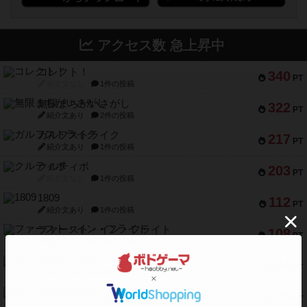
アクセス数 急上昇中
コレクト！
340
PT
紹介文なし
1件の投稿
無限まちがいさがし
322
PT
紹介文あり
2件の投稿
ガルフストライク
217
PT
紹介文あり
1件の投稿
クルティボ
203
PT
紹介文なし
1件の投稿
1809
112
PT
紹介文あり
1件の投稿
ファースト・イン・フライト
108
PT
紹介文あり
3件の投稿
モズビ－ズ・レイダ－ズ
94
PT
紹介文あり
1件の投稿
テンプテーション
79
PT
紹介文なし
2件の投稿