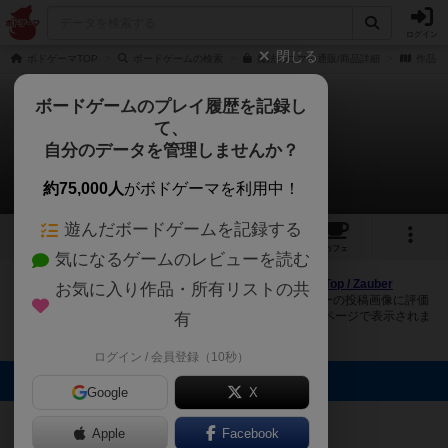
ログイン
閉じる
ボドゲーマTOP
ボードゲームの検索
魔法のコマの通販/商品詳細
作品デ
ボードゲームのプレイ履歴を記録し
て、
魔法のコマ
自分のデータを管理しませんか？
4件の画像
約75,000人
がボドゲーマを利用中！
遊んだボードゲームを記録する
4
2
36
トップ
画像
動画
レビュー
カフェ
気になるゲームのレビューを読む
ボドゲーマにログインすると、
「魔法のコマ（Turbulent Top / Zauber
お気に入り作品・所有リストの共
Kreisel）」
の画像をアップロード出来たり、他のユーザーの投稿画像に評価
を付けることができます。また、トップ6の画像は様々なページで表示されま
有
す。
ログイン / 会員登録（10秒）
トップに表示される画像
Google
X
82BG@19秋
マジックマ
マジックマ
マジックマ
GM(土日)出展
@magikkuma
@magikkuma
@magikkuma
Apple
Facebook