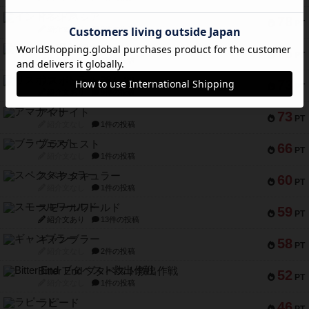
インドネシア
78
PT
紹介文あり
2件の投稿
宵と暁の呪文書
75
PT
紹介文あり
8件の投稿
リスボン・トラム 28
73
PT
紹介文あり
9件の投稿
アマナイト
73
PT
紹介文なし
1件の投稿
ブラヴェスト
66
PT
紹介文なし
1件の投稿
スペクタキュラー
60
PT
紹介文なし
1件の投稿
スモールワールド
59
PT
紹介文あり
13件の投稿
ギャンブラー
58
PT
紹介文なし
2件の投稿
Bitter End ブタペスト救出作戦
52
PT
紹介文なし
1件の投稿
ラピード
46