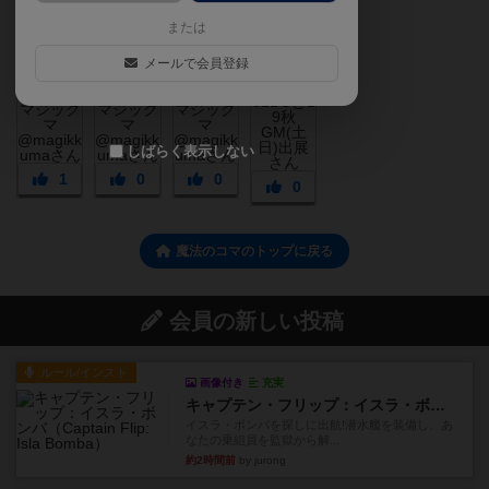
または
メールで会員登録
しばらく表示しない
1
0
0
0
魔法のコマのトップに戻る
会員の新しい投稿
ルール/インスト
画像付き
充実
キャプテン・フリップ：イスラ・ボンバ
イスラ・ボンバを探しに出航!潜水艦を装備し、あ
なたの乗組員を監獄から解...
約2時間前
by jurong