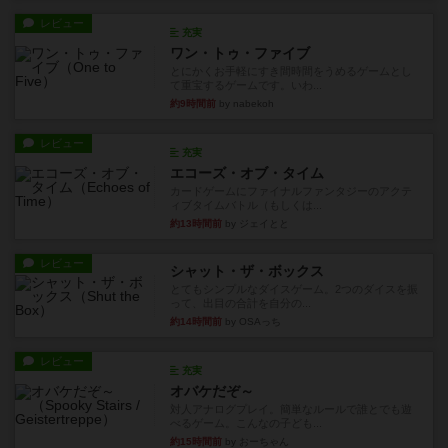
レビュー
充実
ワン・トゥ・ファイブ
とにかくお手軽にすき間時間をうめるゲームとし
て重宝するゲームです。いわ...
約9時間前
by nabekoh
レビュー
充実
エコーズ・オブ・タイム
カードゲームにファイナルファンタジーのアクテ
ィブタイムバトル（もしくは...
約13時間前
by ジェイとと
レビュー
シャット・ザ・ボックス
とてもシンプルなダイスゲーム。2つのダイスを振
って、出目の合計を自分の...
約14時間前
by OSAっち
レビュー
充実
オバケだぞ～
対人アナログプレイ。簡単なルールで誰とでも遊
べるゲーム。こんなの子ども...
約15時間前
by おーちゃん