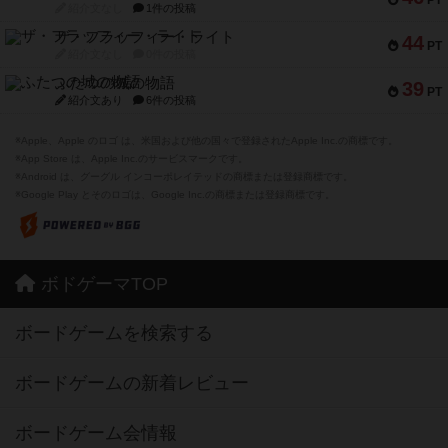
PT
紹介文なし
1件の投稿
ザ・フラッフィー・ライト
44
PT
紹介文なし
0件の投稿
ふたつの城の物語
39
PT
紹介文あり
6件の投稿
※Apple、Apple のロゴ は、米国および他の国々で登録されたApple Inc.の商標です。
※App Store は、Apple Inc.のサービスマークです。
※Android は、グーグル インコーポレイテッドの商標または登録商標です。
※Google Play とそのロゴは、Google Inc.の商標または登録商標です。
ボドゲーマTOP
ボードゲームを検索する
ボードゲームの新着レビュー
ボードゲーム会情報