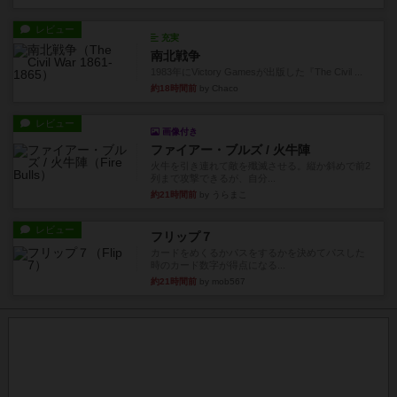
レビュー
充実
南北戦争
1983年にVictory Gamesが出版した『The Civil ...
約18時間前
by Chaco
レビュー
画像付き
ファイアー・ブルズ / 火牛陣
火牛を引き連れて敵を殲滅させる。縦か斜めで前2
列まで攻撃できるが、自分...
約21時間前
by うらまこ
レビュー
フリップ７
カードをめくるかパスをするかを決めてパスした
時のカード数字が得点になる...
約21時間前
by mob567