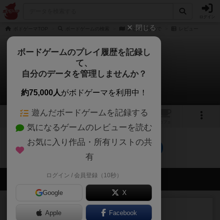
ログイン
閉じる
ボドゲーマTOP
ボードゲームの検索
夢と同じもので
レビュー
ボードゲームのプレイ履歴を記録し
て、
夢と同じもので
自分のデータを管理しませんか？
0件のレビュー
約75,000人
がボドゲーマを利用中！
遊んだボードゲームを記録する
トップ
画像
動画
レビュー
カフェ
気になるゲームのレビューを読む
お気に入り作品・所有リストの共
夢と同じものでのトップに戻る
有
ログイン / 会員登録（10秒）
会員の新しい投稿
Google
X
レビュー
充実
Apple
Facebook
南北戦争