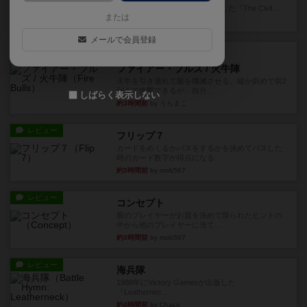
1983年にVictory Gamesが出版した『The Civil ...
または
約1時間前
by Chaco
メールで会員登録
レビュー
画像付き
ファイアー・ブルズ / 火牛陣
火牛を引き連れて敵を殲滅させる。縦か斜めで前2
列まで攻撃できるが、自分...
しばらく表示しない
約3時間前
by うらまこ
レビュー
フリップ７
カードをめくるかパスをするかを決めてパスした
時のカード数字が得点になる...
約3時間前
by mob567
レビュー
コンセプト
親のプレイヤーがお題を決めて限られたヒントの
中から他のプレイヤーに当て...
約3時間前
by mob567
レビュー
海兵隊
1988年にVictory Gamesが出版した
『Leathernec...
約4時間前
by Chaco