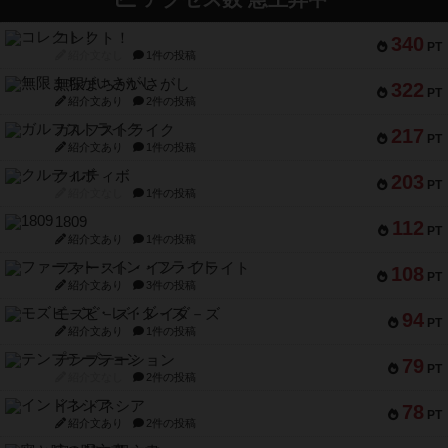
コレクト！
340
PT
紹介文なし
1件の投稿
無限まちがいさがし
322
PT
紹介文あり
2件の投稿
ガルフストライク
217
PT
紹介文あり
1件の投稿
クルティボ
203
PT
紹介文なし
1件の投稿
1809
112
PT
紹介文あり
1件の投稿
ファースト・イン・フライト
108
PT
紹介文あり
3件の投稿
モズビ－ズ・レイダ－ズ
94
PT
紹介文あり
1件の投稿
テンプテーション
79
PT
紹介文なし
2件の投稿
インドネシア
78
PT
紹介文あり
2件の投稿