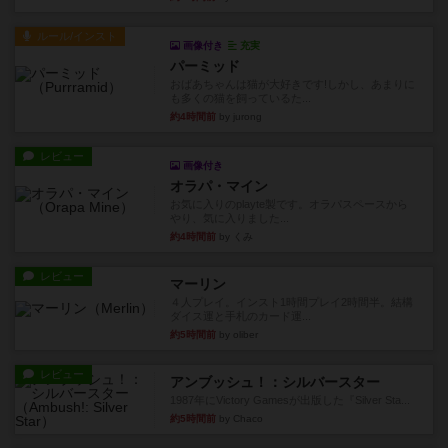
ルール/インスト
画像付き
充実
パーミッド
おばあちゃんは猫が大好きです!しかし、あまりに
も多くの猫を飼っているた...
約4時間前
by jurong
レビュー
画像付き
オラパ・マイン
お気に入りのplayte製です。オラパスペースから
やり、気に入りました...
約4時間前
by くみ
レビュー
マーリン
４人プレイ。インスト1時間プレイ2時間半。結構
ダイス運と手札のカード運...
約5時間前
by oliber
レビュー
アンブッシュ！：シルバースター
1987年にVictory Gamesが出版した『Silver Sta...
約5時間前
by Chaco