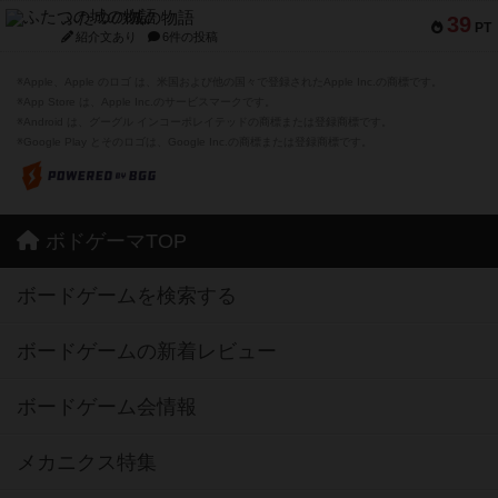
ふたつの城の物語
39
PT
紹介文あり
6件の投稿
※Apple、Apple のロゴ は、米国および他の国々で登録されたApple Inc.の商標です。
※App Store は、Apple Inc.のサービスマークです。
※Android は、グーグル インコーポレイテッドの商標または登録商標です。
※Google Play とそのロゴは、Google Inc.の商標または登録商標です。
ボドゲーマTOP
ボードゲームを検索する
ボードゲームの新着レビュー
ボードゲーム会情報
メカニクス特集