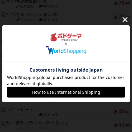
宵と暁の呪文書
75
PT
紹介文あり
8件の投稿
リスボン・トラム 28
73
PT
紹介文あり
9件の投稿
アマナイト
73
PT
紹介文なし
1件の投稿
ブラヴェスト
66
PT
紹介文なし
1件の投稿
スペクタキュラー
60
PT
紹介文なし
1件の投稿
スモールワールド
59
PT
紹介文あり
13件の投稿
ギャンブラー
58
PT
紹介文なし
2件の投稿
Bitter End ブタペスト救出作戦
52
PT
紹介文なし
1件の投稿
ラピード
46
PT
紹介文なし
1件の投稿
ザ・フラッフィー・ライト
44
PT
紹介文なし
0件の投稿