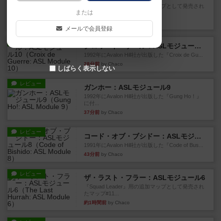
『Squad Leader』用の追加マップとして発売され
または
たマップの#9...
16分前
by Chaco
メールで会員登録
レビュー
クロワ・ド・ゲール：ASLモジュール10
1992年にAvalon Hill社が出版した『Croix de Gu...
28分前
by Chaco
しばらく表示しない
レビュー
ガンホー：ASLモジュール9
1992年にAvalon Hill社が出版した『Gung Ho！』
に付...
37分前
by Chaco
レビュー
コード・オブ・ブシドー：ASLモジュール8
1991年にAvalon Hill社が出版した『Code of Bus...
43分前
by Chaco
レビュー
ザ・ラスト・フラー：ASLモジュール6
『Squad Leader』用の追加マップとして発売され
たマップ#11...
約1時間前
by Chaco