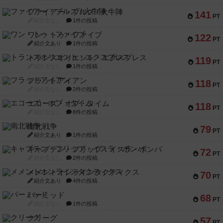
ファイアー・ブルズ / 火牛陣
141
PT
紹介文なし
1件の投稿
ワン・トゥ・ファイブ
122
PT
紹介文あり
1件の投稿
トランスオリエント・エクスプレス
119
PT
紹介文なし
1件の投稿
フラットアイアン
118
PT
紹介文なし
2件の投稿
エコーズ・オブ・タイム
118
PT
紹介文なし
8件の投稿
南北戦争
79
PT
紹介文あり
1件の投稿
キャプテン・フリップ：イスラ・ボンバ
72
PT
紹介文なし
2件の投稿
メメントオンラインタクティクス
70
PT
紹介文あり
4件の投稿
パーミッド
68
PT
紹介文なし
1件の投稿
クリーグ
57
PT