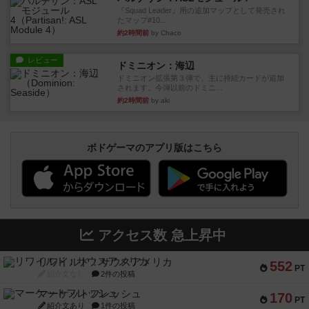
『Squad Leader』用の追加マップとして発売され
たマップ#10...
約2時間前
by Chaco
レビュー
ドミニオン：海辺
ドミニオン拡張第３弾で、主に持続カードが追加
されます。今弾以前のドミニ...
約2時間前
by aki
ボドゲーマのアプリ版はこちら
アクセス数 急上昇中
リワイルド：サウスアメリカ
552
PT
紹介文なし
2件の投稿
マーケットフレッシュ
170
PT
紹介文あり
1件の投稿