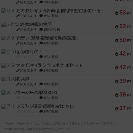
紹介文あり
1件の投稿
セミファイナル ～お前はまだ生きている～
53
PT
紹介文あり
1件の投稿
ふたつの街の物語
52
PT
紹介文あり
18件の投稿
クランク! ：冒険者たち（拡張）
50
PT
紹介文あり
4件の投稿
とうほうの！
42
PT
紹介文なし
1件の投稿
スターマイン・ラミー ポケット
42
PT
紹介文あり
2件の投稿
海兵隊
39
PT
紹介文あり
1件の投稿
スーパーストア3000
39
PT
紹介文なし
1件の投稿
フリップ７：復讐心とともに
37
PT
紹介文なし
2件の投稿
※Apple、Apple のロゴ は、米国および他の国々で登録されたApple Inc.の商標です。
※App Store は、Apple Inc.のサービスマークです。