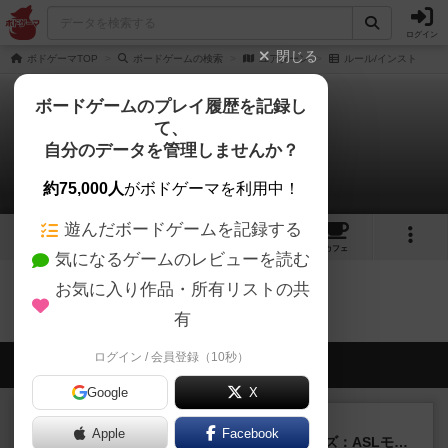
ログイン
閉じる
ボドゲーマTOP
ボードゲームの検索
ユアターン
ルール/インスト
ボードゲームのプレイ履歴を記録し
て、
ユアターン
自分のデータを管理しませんか？
0件のルール/インスト
約75,000人
がボドゲーマを利用中！
遊んだボードゲームを記録する
1
2
6
トップ
画像
動画
レビュー
カフェ
気になるゲームのレビューを読む
お気に入り作品・所有リストの共
ユアターンのトップに戻る
有
ログイン / 会員登録（10秒）
会員の新しい投稿
Google
X
レビュー
充実
Apple
Facebook
ドゥームド・バタリオンズ：ASLモジュール11