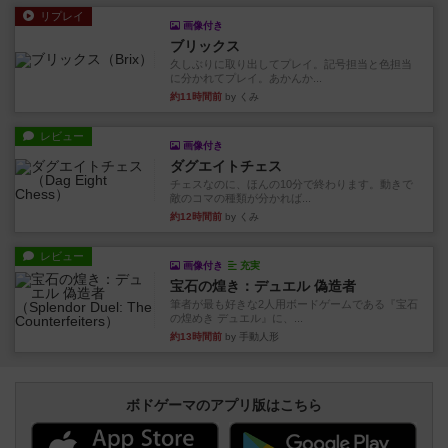
リプレイ
画像付き
ブリックス
久しぶりに取り出してプレイ。記号担当と色担当
に分かれてプレイ。あかんか...
約11時間前
by くみ
レビュー
画像付き
ダグエイトチェス
チェスなのに、ほんの10分で終わります。動きで
敵のコマの種類が分かれば...
約12時間前
by くみ
レビュー
画像付き
充実
宝石の煌き：デュエル 偽造者
筆者が最も好きな2人用ボードゲームである『宝石
の煌めき デュエル』に、...
約13時間前
by 手動人形
ボドゲーマのアプリ版はこちら