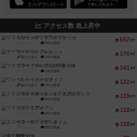
アクセス数 急上昇中
リワイルド：サウスアメリカ
552
PT
紹介文なし
2件の投稿
マーケットフレッシュ
170
PT
紹介文あり
1件の投稿
ファイアー・ブルズ / 火牛陣
141
PT
紹介文なし
1件の投稿
ワン・トゥ・ファイブ
122
PT
紹介文あり
1件の投稿
トランスオリエント・エクスプレス
119
PT
紹介文なし
1件の投稿
フラットアイアン
118
PT
紹介文なし
2件の投稿
エコーズ・オブ・タイム
118
PT
紹介文なし
8件の投稿
南北戦争