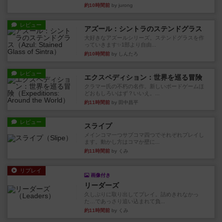
約10時間前
by jurong
レビュー
アズール：シントラのステンドグラス
大好きなアズールシリーズ。ステンドグラスを作
っていきます✨1部より自由...
約10時間前
by しんたろ
レビュー
エクスペディション：世界を巡る冒険
クラマー氏の不朽の名作。新しいボードゲームほ
どおもしろいはず？いいえ。...
約11時間前
by 田中昌平
レビュー
スライプ
メインコマ一つサブコマ四つでそれぞれプレイし
ます。動かし方はコマか壁に...
約11時間前
by くみ
リプレイ
画像付き
リーダーズ
久しぶりに取り出してプレイ。詰めきれなかっ
た…であっさり追い込まれて負...
約11時間前
by くみ