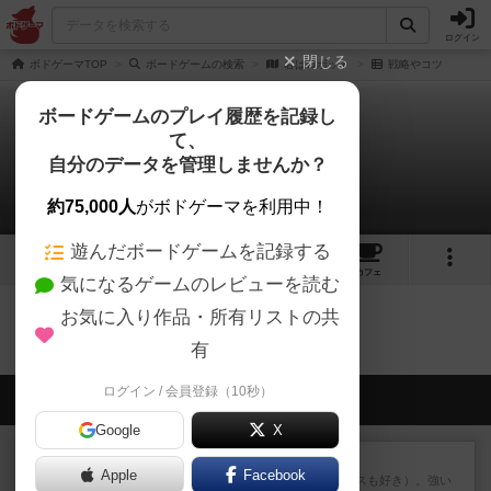
ログイン
閉じる
ボドゲーマTOP
ボードゲームの検索
君はロボット
戦略やコツ
ボードゲームのプレイ履歴を記録し
て、
君はロボット
自分のデータを管理しませんか？
0件の戦略やコツ
約75,000人
がボドゲーマを利用中！
遊んだボードゲームを記録する
2
1
4
トップ
画像
動画
レビュー
カフェ
気になるゲームのレビューを読む
お気に入り作品・所有リストの共
君はロボットのトップに戻る
有
ログイン / 会員登録（10秒）
会員の新しい投稿
Google
X
レビュー
マスクメン
Apple
Facebook
マスクメンすごい好き（プロレスも好き）。強い