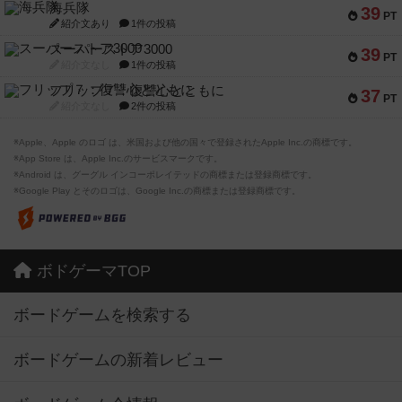
海兵隊
39
PT
紹介文あり
1件の投稿
スーパーストア3000
39
PT
紹介文なし
1件の投稿
フリップ７：復讐心とともに
37
PT
紹介文なし
2件の投稿
※Apple、Apple のロゴ は、米国および他の国々で登録されたApple Inc.の商標です。
※App Store は、Apple Inc.のサービスマークです。
※Android は、グーグル インコーポレイテッドの商標または登録商標です。
※Google Play とそのロゴは、Google Inc.の商標または登録商標です。
ボドゲーマTOP
ボードゲームを検索する
ボードゲームの新着レビュー