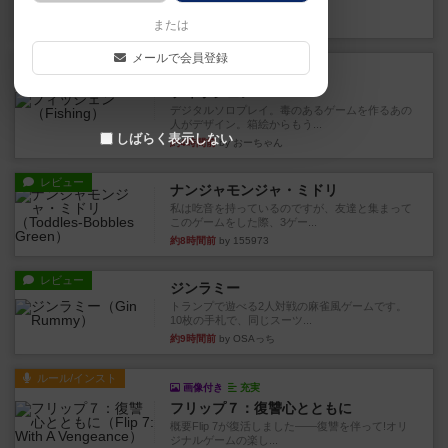
やつを決めるというより、ジ...
約3時間前
by わー
または
メールで会員登録
レビュー
充実
フィッシェン
デジタルソロプレイ。毒のあるゲームを作るあの
人がデザイン。箱絵からもう...
しばらく表示しない
約4時間前
by おーちゃん
レビュー
ナンジャモンジャ・ミドリ
私は吃音を持っているのですが、友達と集まって
このゲームをした際、3ゲー...
約8時間前
by 155973
レビュー
ジンラミー
トランプで遊べる2人対戦の麻雀風ゲームです。
10枚の手札で、同じスーツ...
約9時間前
by OSAっち
ルール/インスト
画像付き
充実
フリップ７：復讐心とともに
概要Flip 7が復活しました――復讐を伴って!オリ
ジナルゲームの楽し...