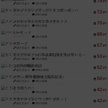
79
PT
紹介文あり
1件の投稿
キャプテン・フリップ：イスラ・ボンバ
72
PT
紹介文なし
2件の投稿
メメントオンラインタクティクス
70
PT
紹介文あり
4件の投稿
パーミッド
68
PT
紹介文なし
1件の投稿
クリーグ
57
PT
紹介文あり
1件の投稿
セミファイナル ～お前はまだ生きている～
53
PT
紹介文あり
1件の投稿
ふたつの街の物語
52
PT
紹介文あり
18件の投稿
クランク! ：冒険者たち（拡張）
50
PT
紹介文あり
4件の投稿
とうほうの！
42
PT
紹介文なし
1件の投稿
スターマイン・ラミー ポケット
42
PT
紹介文あり
2件の投稿