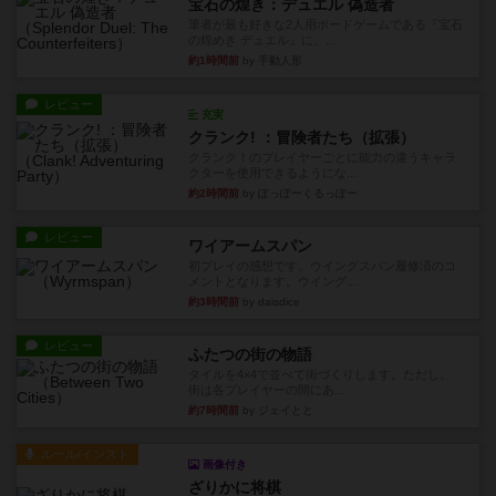
宝石の煌き：デュエル 偽造者
筆者が最も好きな2人用ボードゲームである『宝石
の煌めき デュエル』に、...
約1時間前
by 手動人形
レビュー
充実
クランク! ：冒険者たち（拡張）
クランク！のプレイヤーごとに能力の違うキャラ
クターを使用できるようにな...
約2時間前
by ぽっぽーくるっぽー
レビュー
ワイアームスパン
初プレイの感想です。ウイングスパン履修済のコ
メントとなります。ウイング...
約3時間前
by daisdice
レビュー
ふたつの街の物語
タイルを4×4で並べて街づくりします。ただし、
街は各プレイヤーの間にあ...
約7時間前
by ジェイとと
ルール/インスト
画像付き
ざりかに将棋