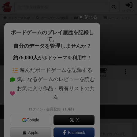
ログイン
閉じる
ボドゲーマTOP
ボードゲームの検索
君はロボット
ルール/インスト
ボードゲームのプレイ履歴を記録し
て、
君はロボット
自分のデータを管理しませんか？
0件のルール/インスト
約75,000人
がボドゲーマを利用中！
遊んだボードゲームを記録する
2
1
4
トップ
画像
動画
レビュー
カフェ
気になるゲームのレビューを読む
お気に入り作品・所有リストの共
君はロボットのトップに戻る
有
ログイン / 会員登録（10秒）
会員の新しい投稿
Google
X
レビュー
スライプ
Apple
Facebook
メインコマ一つサブコマ四つでそれぞれプレイし