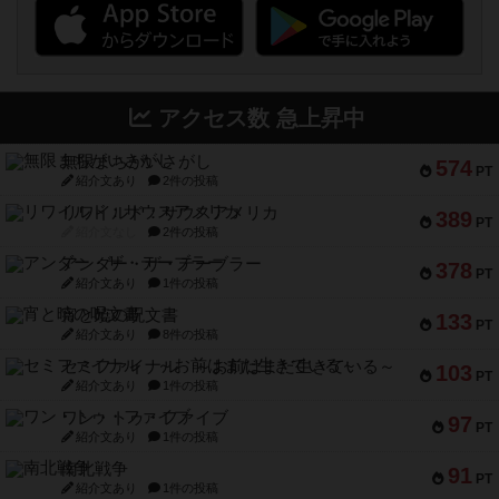
アクセス数 急上昇中
無限まちがいさがし
574
PT
紹介文あり
2件の投稿
リワイルド：サウスアメリカ
389
PT
紹介文なし
2件の投稿
アンダー・ザ・テーブラー
378
PT
紹介文あり
1件の投稿
宵と暁の呪文書
133
PT
紹介文あり
8件の投稿
セミファイナル ～お前はまだ生きている～
103
PT
紹介文あり
1件の投稿
ワン・トゥ・ファイブ
97
PT
紹介文あり
1件の投稿
南北戦争
91
PT
紹介文あり
1件の投稿