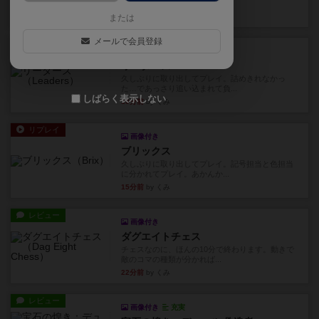
ます。動かし方はコマか壁に...
2分前
by くみ
または
メールで会員登録
リプレイ
画像付き
リーダーズ
久しぶりに取り出してプレイ。詰めきれなかっ
た…であっさり追い込まれて負...
しばらく表示しない
10分前
by くみ
リプレイ
画像付き
ブリックス
久しぶりに取り出してプレイ。記号担当と色担当
に分かれてプレイ。あかんか...
15分前
by くみ
レビュー
画像付き
ダグエイトチェス
チェスなのに、ほんの10分で終わります。動きで
敵のコマの種類が分かれば...
22分前
by くみ
レビュー
画像付き
充実