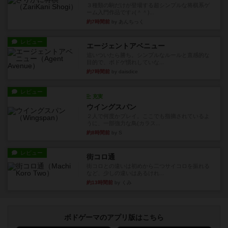
３種類の駒だけが登場する超シンプルな将棋系ゲ
ーム入門作品です♪(＾＾)...
約7時間前
by あんちっく
レビュー
エージェントアベニュー
追いついたら勝ち。シンプルなルールと直感的な
目的で、ボドゲ慣れしていな...
約7時間前
by daisdice
レビュー
充実
ウイングスパン
２人で何度かプレイ。ここでも指摘されているよ
うに、一部強力な鳥(カラス...
約8時間前
by S
レビュー
街コロ通
街コロとの違いは初めから二つサイコロを振れる
など、少しの違いはあるけれ...
約13時間前
by くみ
ボドゲーマのアプリ版はこちら