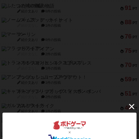
ふたつの城の物語
91
PT
紹介文あり
6件の投稿
ノームズ・アット・ナイト
88
PT
紹介文なし
1件の投稿
マーリン
76
PT
紹介文あり
6件の投稿
フラットアイアン
75
PT
紹介文なし
2件の投稿
トランスオリエント・エクスプレス
70
PT
紹介文なし
1件の投稿
アンブッシュ！：ムーブアウト！
59
PT
紹介文あり
1件の投稿
キャプテン・フリップ：イスラ・ボンバ
51
PT
紹介文なし
2件の投稿
ガルフストライク
46
PT
紹介文あり
1件の投稿
エコーズ・オブ・タイム
45
PT
紹介文なし
8件の投稿
スカルキング
45
PT