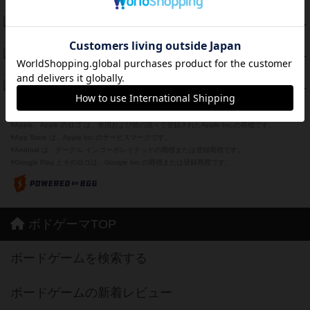
紹介文あり
12件の投稿
海兵隊
45
PT
紹介文あり
1件の投稿
Bitter End ブタペスト救出作戦
45
PT
紹介文なし
1件の投稿
ドコジャン
42
PT
紹介文あり
10件の投稿
※Apple、Apple のロゴ は、米国および他の国々で登録されたApple Inc.の商標です。
※App Store は、Apple Inc.のサービスマークです。
※Android は、グーグル インコーポレイテッドの商標または登録商標です。
※Google Play とそのロゴは、Google Inc.の商標または登録商標です。
ボドゲーマTOP
ボードゲームを検索する
ボードゲームの新着レビュー