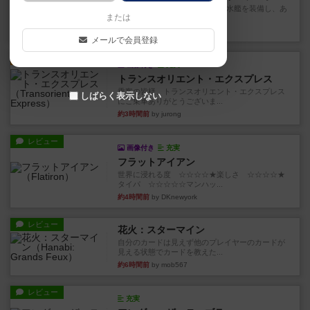
イスラ・ボンバを探しに出航!潜水艦を装備し、あ
または
なたの乗組員を監獄から解...
約2時間前
by jurong
メールで会員登録
ルール/インスト
画像付き
充実
トランスオリエント・エクスプレス
乗客の皆様、トランスオリエント・エクスプレス
しばらく表示しない
にご乗車ありがとうございま...
約3時間前
by jurong
レビュー
画像付き
充実
フラットアイアン
世界に浸れる度 ☆☆☆☆★楽しさ ☆☆☆☆★
タイパ ☆☆☆☆☆マンハッ...
約4時間前
by DKnewyork
レビュー
花火：スターマイン
自分のカードは見えず他のプレイヤーのカードが
見える状態でカードを教えた...
約6時間前
by mob567
レビュー
充実