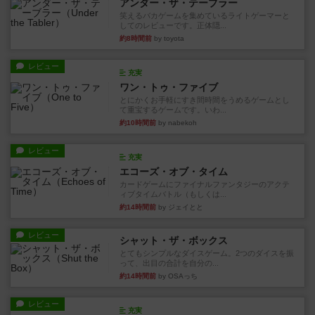
アンダー・ザ・テーブラー
笑えるバカゲームを集めているライトゲーマーと
してのレビューです。正体隠...
約8時間前
by toyota
レビュー
充実
ワン・トゥ・ファイブ
とにかくお手軽にすき間時間をうめるゲームとし
て重宝するゲームです。いわ...
約10時間前
by nabekoh
レビュー
充実
エコーズ・オブ・タイム
カードゲームにファイナルファンタジーのアクテ
ィブタイムバトル（もしくは...
約14時間前
by ジェイとと
レビュー
シャット・ザ・ボックス
とてもシンプルなダイスゲーム。2つのダイスを振
って、出目の合計を自分の...
約14時間前
by OSAっち
レビュー
充実