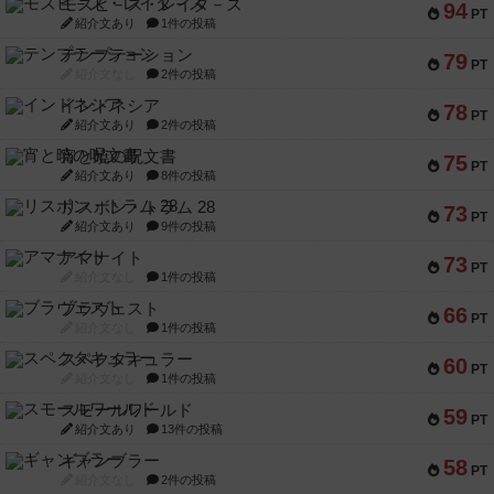
モズビ－ズ・レイダ－ズ
94
PT
紹介文あり
1件の投稿
テンプテーション
79
PT
紹介文なし
2件の投稿
インドネシア
78
PT
紹介文あり
2件の投稿
宵と暁の呪文書
75
PT
紹介文あり
8件の投稿
リスボン・トラム 28
73
PT
紹介文あり
9件の投稿
アマナイト
73
PT
紹介文なし
1件の投稿
ブラヴェスト
66
PT
紹介文なし
1件の投稿
スペクタキュラー
60
PT
紹介文なし
1件の投稿
スモールワールド
59
PT
紹介文あり
13件の投稿
ギャンブラー
58
PT
紹介文なし
2件の投稿