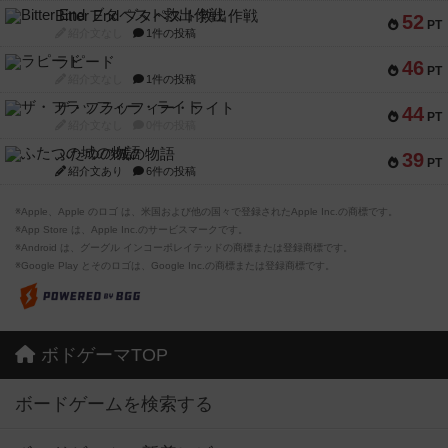
Bitter End ブタペスト救出作戦
52
PT
紹介文なし
1件の投稿
ラピード
46
PT
紹介文なし
1件の投稿
ザ・フラッフィー・ライト
44
PT
紹介文なし
0件の投稿
ふたつの城の物語
39
PT
紹介文あり
6件の投稿
※Apple、Apple のロゴ は、米国および他の国々で登録されたApple Inc.の商標です。
※App Store は、Apple Inc.のサービスマークです。
※Android は、グーグル インコーポレイテッドの商標または登録商標です。
※Google Play とそのロゴは、Google Inc.の商標または登録商標です。
ボドゲーマTOP
ボードゲームを検索する