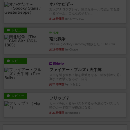
オバケだぞ～
対人アナログプレイ。簡単なルールで誰とでも遊
べるゲーム。こんなの子ども...
約15時間前
by おーちゃん
レビュー
充実
南北戦争
1983年にVictory Gamesが出版した『The Civil ...
約19時間前
by Chaco
レビュー
画像付き
ファイアー・ブルズ / 火牛陣
火牛を引き連れて敵を殲滅させる。縦か斜めで前2
列まで攻撃できるが、自分...
約21時間前
by うらまこ
レビュー
フリップ７
カードをめくるかパスをするかを決めてパスした
時のカード数字が得点になる...
約21時間前
by mob567