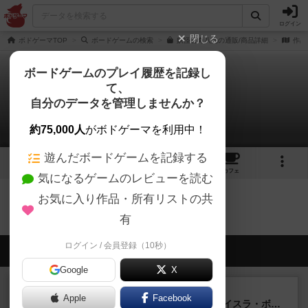
ログイン
閉じる
ボドゲーマTOP
ボードゲームの検索
妖怪百奇八光の通販/商品詳細
作品
ボードゲームのプレイ履歴を記録し
て、
妖怪百奇八光
自分のデータを管理しませんか？
0件の戦略やコツ
約75,000人
がボドゲーマを利用中！
遊んだボードゲームを記録する
1
1
5
18
トップ
画像
動画
レビュー
カフェ
気になるゲームのレビューを読む
お気に入り作品・所有リストの共
妖怪百奇八光のトップに戻る
有
ログイン / 会員登録（10秒）
会員の新しい投稿
Google
X
ルール/インスト
画像付き
充実
Apple
Facebook
キャプテン・フリップ：イスラ・ボンバ