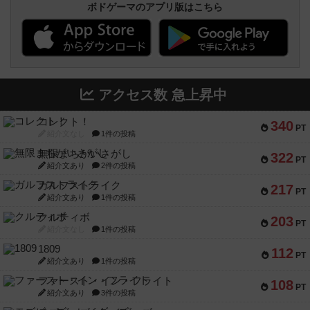
ボドゲーマのアプリ版はこちら
アクセス数 急上昇中
コレクト！
340
PT
紹介文なし
1件の投稿
無限まちがいさがし
322
PT
紹介文あり
2件の投稿
ガルフストライク
217
PT
紹介文あり
1件の投稿
クルティボ
203
PT
紹介文なし
1件の投稿
1809
112
PT
紹介文あり
1件の投稿
ファースト・イン・フライト
108
PT
紹介文あり
3件の投稿