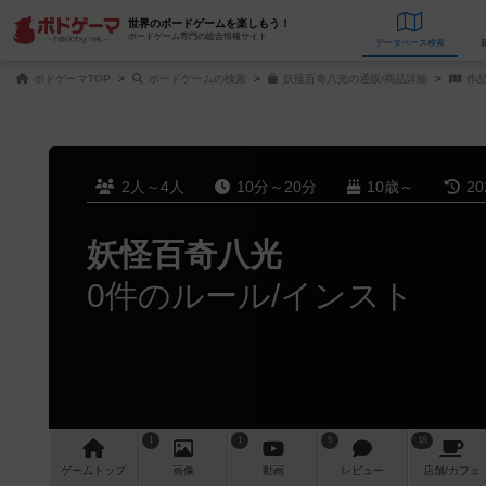
世界のボードゲームを楽しもう！
ボードゲーム専門の総合情報サイト
データベース
検
ボドゲーマTOP
ボードゲームの検索
妖怪百奇八光の通販/商品詳細
作
2人～4人
10分～20分
10歳～
2
妖怪百奇八光
0件のルール/インスト
1
1
5
18
ゲーム
トップ
画像
動画
レビュー
店舗/
カフェ