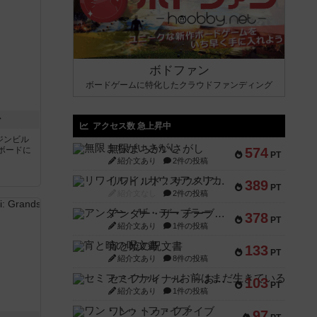
ボドファン
ボードゲームに特化したクラウドファンディング
ン
アクセス数 急上昇中
ジンビル
無限まちがいさがし
ボードに
574
PT
紹介文あり
2件の投稿
リワイルド：サウスアメリカ
389
PT
紹介文なし
2件の投稿
アンダー・ザ・テーブラー
378
PT
紹介文あり
1件の投稿
宵と暁の呪文書
133
PT
紹介文あり
8件の投稿
セミファイナル ～お前はまだ生きている～
103
PT
紹介文あり
1件の投稿
ワン・トゥ・ファイブ
97