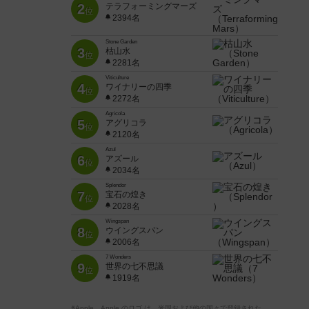
2
テラフォーミングマーズ
位
2394名
Stone Garden
3
枯山水
位
2281名
Viticulture
4
ワイナリーの四季
位
2272名
Agricola
5
アグリコラ
位
2120名
Azul
6
アズール
位
2034名
Splendor
7
宝石の煌き
位
2028名
Wingspan
8
ウイングスパン
位
2006名
7 Wonders
9
世界の七不思議
位
1919名
※Apple、Apple のロゴ は、米国および他の国々で登録された