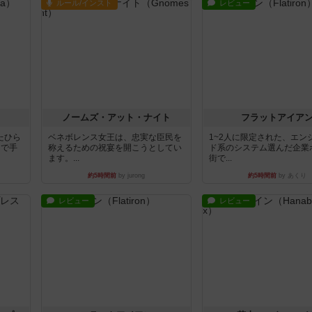
ルール/インスト
レビュー
ノームズ・アット・ナイト
フラットアイア
たひら
ベネボレンス女王は、忠実な臣民を
1~2人に限定された、エン
まで手
称えるための祝宴を開こうとしてい
ド系のシステム選んだ企業
ます。...
街で...
約5時間前
by jurong
約5時間前
by あくり
レビュー
レビュー