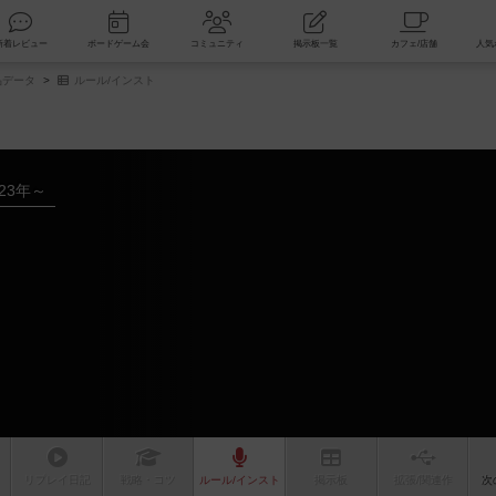
索
新着レビュー
ボードゲーム会
コミュニティ
掲示板一覧
品データ
ルール/インスト
023年～
リプレイ
日記
戦略
・コツ
ルール
/インスト
掲示板
拡張/関連
作
次