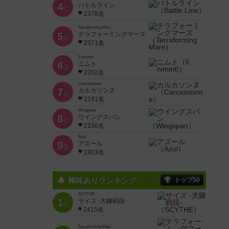
4
バトルライン
位
2378名
Terraforming Mars
5
テラフォーミングマーズ
位
2371名
6 nimmt!
6
ニムト
位
2202名
Carcassonne
7
カルカソンヌ
位
2191名
Wingspan
8
ウイングスパン
位
2150名
Azul
9
アズール
位
1903名
興味ありランキング
トップ50
SCYTHE
1
サイズ -大鎌戦役-
位
2415名
Terraforming Mars