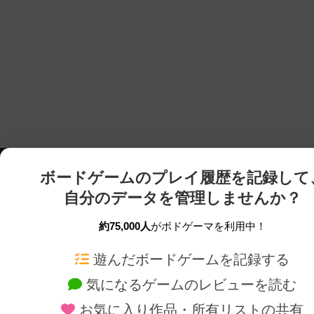
ボードゲームのプレイ履歴を記録して
自分のデータを管理しませんか？
約75,000人
がボドゲーマを利用中！
ボドゲーマTOP
ボードゲーム通販
遊んだボードゲームを記録する
気になるゲームのレビューを読む
ボードゲームを検索する
新作・再入荷情報
お気に入り作品・所有リストの共有
ボードゲームの新着レビュー
定番ボードゲームの通販