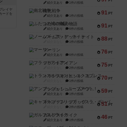
PT
ン
紹介文あり
1件の投稿
プレイヤ
南北戦争
91
PT
カードを
紹介文あり
1件の投稿
ふたつの城の物語
91
PT
紹介文あり
6件の投稿
ノームズ・アット・ナイト
88
PT
紹介文なし
1件の投稿
マーリン
76
PT
紹介文あり
6件の投稿
フラットアイアン
75
PT
紹介文なし
2件の投稿
トランスオリエント・エクスプレス
70
PT
紹介文なし
1件の投稿
アンブッシュ！：ムーブアウト！
59
PT
紹介文あり
1件の投稿
キャプテン・フリップ：イスラ・ボンバ
51
PT
紹介文なし
2件の投稿
ガルフストライク
46
PT
紹介文あり
1件の投稿