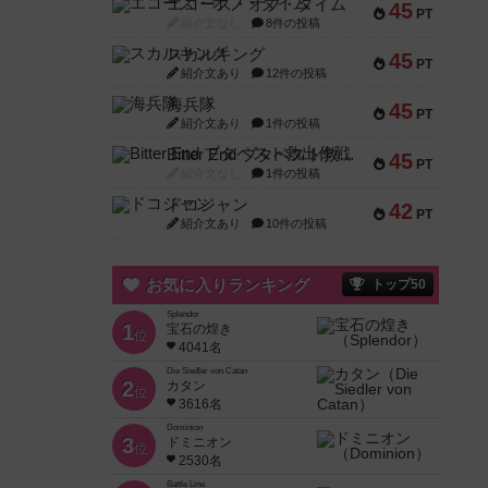
エコーズ・オブ・タイム
45
PT
紹介文なし
8件の投稿
スカルキング
45
PT
紹介文あり
12件の投稿
海兵隊
45
PT
紹介文あり
1件の投稿
Bitter End ブタペスト救出作戦
45
PT
紹介文なし
1件の投稿
ドコジャン
42
PT
紹介文あり
10件の投稿
お気に入りランキング
トップ50
Splendor
1
宝石の煌き
位
4041名
Die Siedler von Catan
2
カタン
位
3616名
Dominion
3
ドミニオン
位
2530名
Battle Line