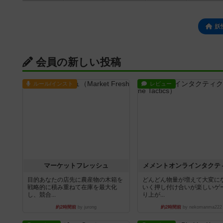
妖
会員の新しい投稿
ルール/インスト
レビュー
マーケットフレッシュ
メメントオンラインタクテ
目的あなたの店先に農産物の木箱を
どんどん物量が増えて大変に
戦略的に積み重ねて在庫を最大化
いく押し付け合いが楽しいゲ
し、競合...
り上が...
約2時間前
by jurong
約2時間前
by nekomanma222