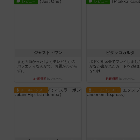
レビュー
レビュー
ジャスト・ワン
ピタッコカルタ
まぁ面白かった‼️よくテレビとかの
ボドゲ相席会でプレイしまし
バラエティなんかで、お題がわから
がなが書かれたカードを2枚
ずに...
をつけ...
約4時間前
by みいやん
約4時間前
by みいやん
ルール/インスト
ルール/インスト