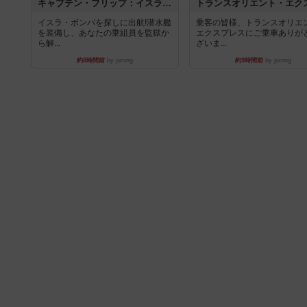
キャプテン・フリップ：イスラ・ボンバ
イスラ・ボンバを探しに出航!潜水艦
乗客の皆様、トランスオリエ
を装備し、あなたの乗組員を監獄か
エクスプレスにご乗車ありが
ら解...
ざいま...
約8時間前
by jurong
約9時間前
by jurong