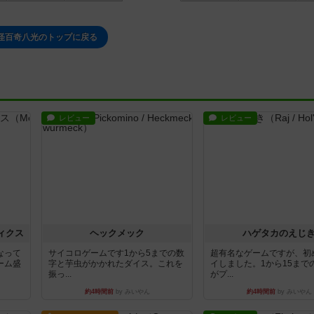
怪百奇八光のトップに戻る
レビュー
レビュー
ィクス
ヘックメック
ハゲタカのえじ
なって
サイコロゲームです1から5までの数
超有名なゲームですが、初
ーム盛
字と芋虫がかかれたダイス。これを
イしました。1から15まで
振っ...
がプ...
約4時間前
by みいやん
約4時間前
by みいやん