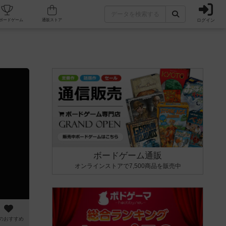
ログイン
カフェ/店舗
人気ボードゲーム
通販ストア
ボードゲーム通販
オンラインストアで7,500商品を販売中
のおすすめ