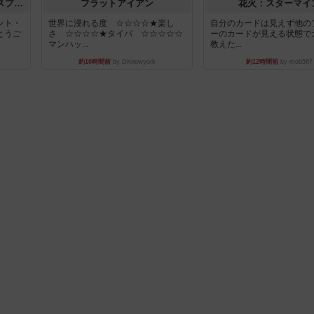
トランスオリエント・エクスプレス
フラットアイアン
花火：スターマイ
ント・
世界に浸れる度 ☆☆☆☆★楽し
自分のカードは見えず他の
とうご
さ ☆☆☆☆★タイパ ☆☆☆☆☆
ーのカードが見える状態で
マンハッ...
教えた...
約10時間前
by DKnewyork
約12時間前
by mob567