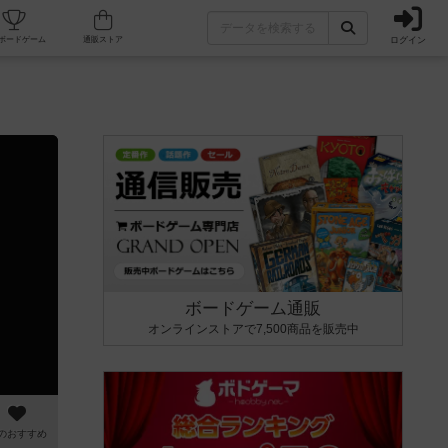
ログイン
カフェ/店舗
人気ボードゲーム
通販ストア
ボードゲーム通販
オンラインストアで7,500商品を販売中
のおすすめ