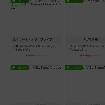
レビュー
レビュー
ストリート・オブ・ファイア：ASLデラックスモジュール1
ペガサス橋
1985年にAvalon Hill社が出版した
1997年にAvalon Hill社が出
『Streets of ...
『Pegasus Bri...
約4時間前
by Chaco
約4時間前
by Chaco
レビュー
レビュー