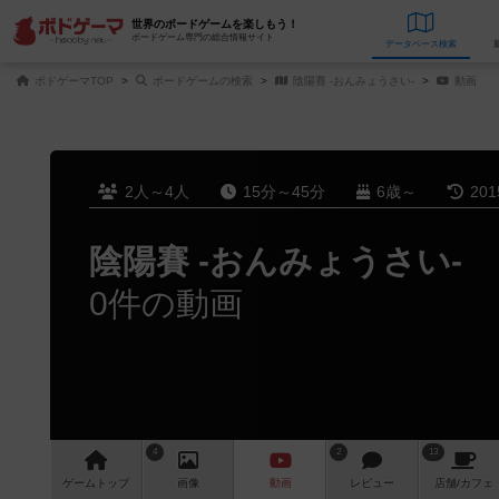
世界のボードゲームを楽しもう！
ボードゲーム専門の総合情報サイト
データベース
検
ボドゲーマTOP
ボードゲームの検索
陰陽賽 -おんみょうさい-
動画
2人～4人
15分～45分
6歳～
20
陰陽賽 -おんみょうさい-
0件の動画
4
2
13
ゲーム
トップ
画像
動画
レビュー
店舗/
カフェ