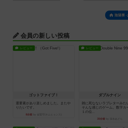
陰陽賽 
会員の新しい投稿
レビュー
レビュー
ゴットファイブ！
ダブルナイン
運要素があり楽しめました。またや
雑に死なないラブレターみた
りたいです。
そんな感じのゲーム。数字カ
１の位...
8分前
by 金賢守(キムヒョンス)
35分前
by 深水あどら