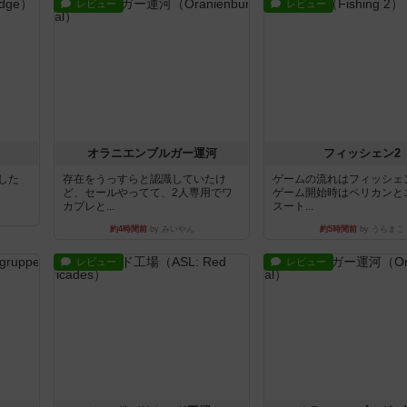
レビュー
レビュー
オラニエンブルガー運河
フィッシェン2
版した
存在をうっすらと認識していたけ
ゲームの流れはフィッシェ
ど、セールやってて、2人専用でワ
ゲーム開始時はペリカンと
カプレと...
スート...
約4時間前
by みいやん
約5時間前
by うらまこ
レビュー
レビュー