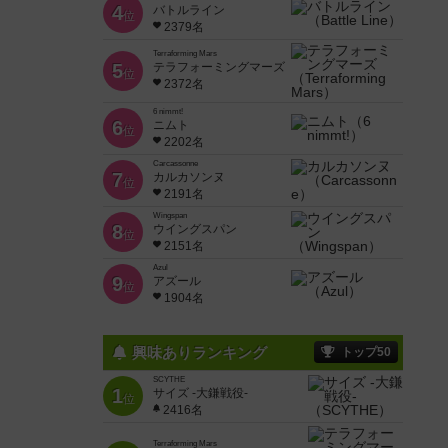
4
バトルライン
位
2379名
Terraforming Mars
5
テラフォーミングマーズ
位
2372名
6 nimmt!
6
ニムト
位
2202名
Carcassonne
7
カルカソンヌ
位
2191名
Wingspan
8
ウイングスパン
位
2151名
Azul
9
アズール
位
1904名
興味ありランキング
トップ50
SCYTHE
1
サイズ -大鎌戦役-
位
2416名
Terraforming Mars