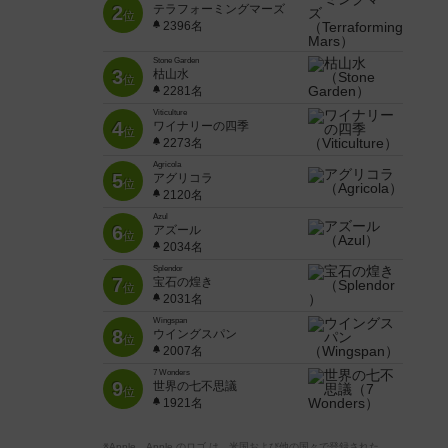
2
テラフォーミングマーズ
位
2396名
Stone Garden
3
枯山水
位
2281名
Viticulture
4
ワイナリーの四季
位
2273名
Agricola
5
アグリコラ
位
2120名
Azul
6
アズール
位
2034名
Splendor
7
宝石の煌き
位
2031名
Wingspan
8
ウイングスパン
位
2007名
7 Wonders
9
世界の七不思議
位
1921名
※Apple、Apple のロゴ は、米国および他の国々で登録された