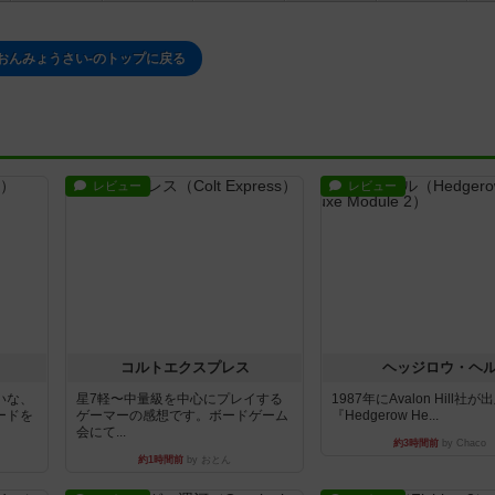
-おんみょうさい-のトップに戻る
レビュー
レビュー
コルトエクスプレス
ヘッジロウ・ヘ
いな、
星7軽〜中量級を中心にプレイする
1987年にAvalon Hill社
ードを
ゲーマーの感想です。ボードゲーム
『Hedgerow He...
会にて...
約3時間前
by Chaco
約1時間前
by おとん