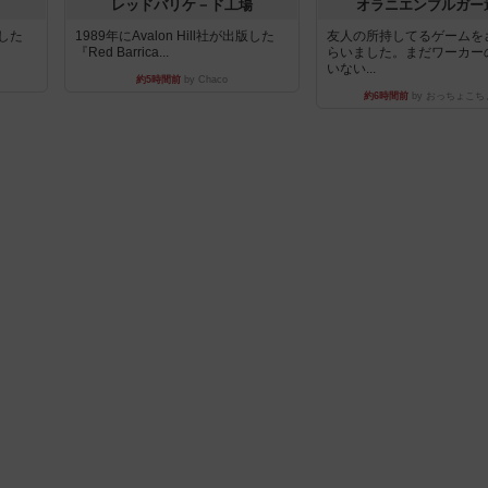
レッドバリケ－ド工場
オラニエンブルガー
版した
1989年にAvalon Hill社が出版した
友人の所持してるゲームを
『Red Barrica...
らいました。まだワーカー
いない...
約5時間前
by Chaco
約6時間前
by おっちょこち