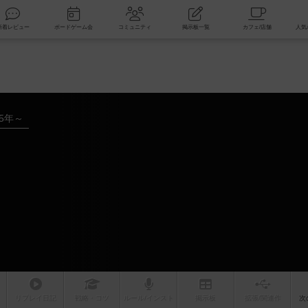
索
新着レビュー
ボードゲーム会
コミュニティ
掲示板一覧
15年～
リプレイ
日記
戦略
・コツ
ルール
/インスト
掲示板
拡張/関連
作
次