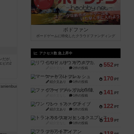
ボドファン
ボードゲームに特化したクラウドファンディング
アクセス数 急上昇中
ンだが、
リワイルド：サウスアメリカ
エビの2
552
PT
紹介文なし
2件の投稿
マーケットフレッシュ
170
PT
紹介文あり
1件の投稿
ファイアー・ブルズ / 火牛陣
141
PT
紹介文なし
1件の投稿
ワン・トゥ・ファイブ
122
PT
紹介文あり
1件の投稿
トランスオリエント・エクスプレス
119
PT
紹介文なし
1件の投稿
フラットアイアン
118