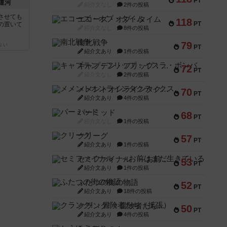
PT
運河
紹介文なし
2件の投稿
させても
エコーズ・オブ・タイム
118
PT
の置いて
紹介文なし
8件の投稿
南北戦争
79
ょい
PT
紹介文あり
1件の投稿
キャプテン・フリップ：イスラ・ボンバ
72
PT
紹介文なし
2件の投稿
メメントオンラインタクティクス
70
PT
紹介文あり
4件の投稿
パーミッド
68
PT
紹介文なし
1件の投稿
クリーグ
57
PT
紹介文あり
1件の投稿
セミファイナル ～お前はまだ生きている～
53
PT
紹介文あり
1件の投稿
ふたつの街の物語
52
PT
紹介文あり
18件の投稿
クランク! ：冒険者たち（拡張）
50
PT
紹介文あり
4件の投稿