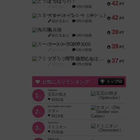
とうほうの！
42
PT
紹介文なし
1件の投稿
スターマイン・ラミー ポケット
42
PT
紹介文あり
2件の投稿
海兵隊
39
PT
紹介文あり
1件の投稿
スーパーストア3000
39
PT
紹介文なし
1件の投稿
フリップ７：復讐心とともに
37
PT
紹介文なし
2件の投稿
お気に入りランキング
トップ50
Splendor
1
宝石の煌き
位
4042名
Die Siedler von Catan
2
カタン
位
3618名
Dominion
3
ドミニオン
位
2530名
Battle Line