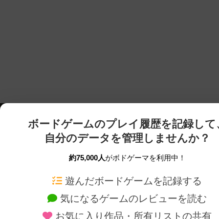
ボードゲームのプレイ履歴を記録して
自分のデータを管理しませんか？
約75,000人
がボドゲーマを利用中！
ボドゲーマTOP
ボードゲーム通販
遊んだボードゲームを記録する
気になるゲームのレビューを読む
ボードゲームを検索する
新作・再入荷情報
お気に入り作品・所有リストの共有
ボードゲームの新着レビュー
定番ボードゲームの通販