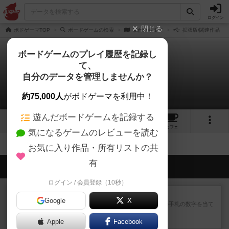
ログイン
閉じる
ボドゲーマTOP
ボードゲームの検索
雇われギルド
拡張版/関連作品
ボードゲームのプレイ履歴を記録し
て、
雇われギルド
自分のデータを管理しませんか？
拡張/関連作品 0件
約75,000人
がボドゲーマを利用中！
遊んだボードゲームを記録する
1
2
トップ
画像
動画
レビュー
カフェ
気になるゲームのレビューを読む
お気に入り作品・所有リストの共
有
会員の新しい投稿
ログイン / 会員登録（10秒）
レビュー
ゴットファイブ！
Google
X
自分の前に背を向けて並ぶ5枚の手札の数字を当て
るゲーム。相手の手札/場...
Apple
約1時間前
by daisdice
Facebook