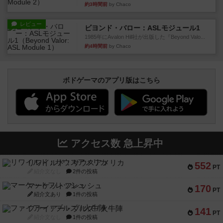
約3時間前
by Chaco
レビュー
ビヨンド・バロー：ASLモジュール1
1985年にAvalon Hill社が出版した『Beyond Valo...
約4時間前
by Chaco
ボドゲーマのアプリ版はこちら
アクセス数 急上昇中
リワイルド：サウスアメリカ
552
PT
紹介文なし
2件の投稿
マーケットフレッシュ
170
PT
紹介文あり
1件の投稿
ファイアー・ブルズ / 火牛陣
141
PT
紹介文なし
1件の投稿