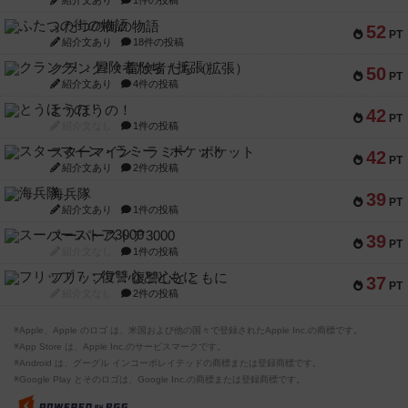
紹介文あり
1件の投稿
ふたつの街の物語
52
PT
紹介文あり
18件の投稿
クランク! ：冒険者たち（拡張）
50
PT
紹介文あり
4件の投稿
とうほうの！
42
PT
紹介文なし
1件の投稿
スターマイン・ラミー ポケット
42
PT
紹介文あり
2件の投稿
海兵隊
39
PT
紹介文あり
1件の投稿
スーパーストア3000
39
PT
紹介文なし
1件の投稿
フリップ７：復讐心とともに
37
PT
紹介文なし
2件の投稿
※Apple、Apple のロゴ は、米国および他の国々で登録されたApple Inc.の商標です。
※App Store は、Apple Inc.のサービスマークです。
※Android は、グーグル インコーポレイテッドの商標または登録商標です。
※Google Play とそのロゴは、Google Inc.の商標または登録商標です。