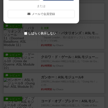
レビュー
または
カタン
神ゲー
メールで会員登録
約2時間前
by アプー
レビュー
充実
ドゥームド・バタリオンズ：ASLモジュール11
しばらく表示しない
『Squad Leader』用の追加マップとして発売され
たマップの#9...
約2時間前
by Chaco
レビュー
クロワ・ド・ゲール：ASLモジュール10
1992年にAvalon Hill社が出版した『Croix de Gu...
約2時間前
by Chaco
レビュー
ガンホー：ASLモジュール9
1992年にAvalon Hill社が出版した『Gung Ho！』
に付...
約3時間前
by Chaco
レビュー
コード・オブ・ブシドー：ASLモジュール8
1991年にAvalon Hill社が出版した『Code of Bus...