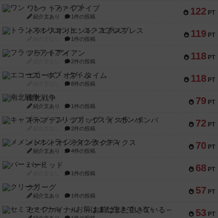
ワン・トゥ・ファイブ
122
PT
紹介文あり
1件の投稿
トランスオリエント・エクスプレス
119
PT
紹介文なし
1件の投稿
フラットアイアン
118
PT
紹介文なし
2件の投稿
エコーズ・オブ・タイム
118
PT
紹介文なし
8件の投稿
南北戦争
79
PT
紹介文あり
1件の投稿
キャプテン・フリップ：イスラ・ボンバ
72
PT
紹介文なし
2件の投稿
メメントオンラインタクティクス
70
PT
紹介文あり
4件の投稿
パーミッド
68
PT
紹介文なし
1件の投稿
クリーグ
57
PT
紹介文あり
1件の投稿
セミファイナル ～お前はまだ生きている～
53
PT