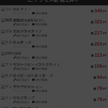
コレクト！
340
PT
紹介文なし
1件の投稿
無限まちがいさがし
322
PT
紹介文あり
2件の投稿
ガルフストライク
217
PT
紹介文あり
1件の投稿
クルティボ
203
PT
紹介文なし
1件の投稿
1809
112
PT
紹介文あり
1件の投稿
ファースト・イン・フライト
108
PT
紹介文あり
3件の投稿
モズビ－ズ・レイダ－ズ
94
PT
紹介文あり
1件の投稿
テンプテーション
79
PT
紹介文なし
2件の投稿
インドネシア
78
PT
紹介文あり
2件の投稿