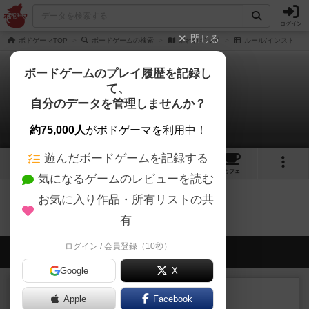
ログイン
閉じる
ボドゲーマTOP
ボードゲームの検索
雇われギルド
ルール/インスト
ボードゲームのプレイ履歴を記録し
て、
雇われギルド
自分のデータを管理しませんか？
0件のルール/インスト
約75,000人
がボドゲーマを利用中！
遊んだボードゲームを記録する
1
2
トップ
画像
動画
レビュー
カフェ
気になるゲームのレビューを読む
お気に入り作品・所有リストの共
雇われギルドのトップに戻る
有
ログイン / 会員登録（10秒）
会員の新しい投稿
Google
X
レビュー
充実
Apple
Facebook
南北戦争