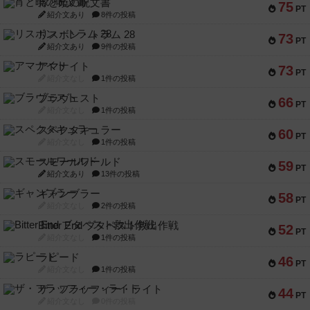
宵と暁の呪文書
75
PT
紹介文あり
8件の投稿
リスボン・トラム 28
73
PT
紹介文あり
9件の投稿
アマナイト
73
PT
紹介文なし
1件の投稿
ブラヴェスト
66
PT
紹介文なし
1件の投稿
スペクタキュラー
60
PT
紹介文なし
1件の投稿
スモールワールド
59
PT
紹介文あり
13件の投稿
ギャンブラー
58
PT
紹介文なし
2件の投稿
Bitter End ブタペスト救出作戦
52
PT
紹介文なし
1件の投稿
ラピード
46
PT
紹介文なし
1件の投稿
ザ・フラッフィー・ライト
44
PT
紹介文なし
0件の投稿