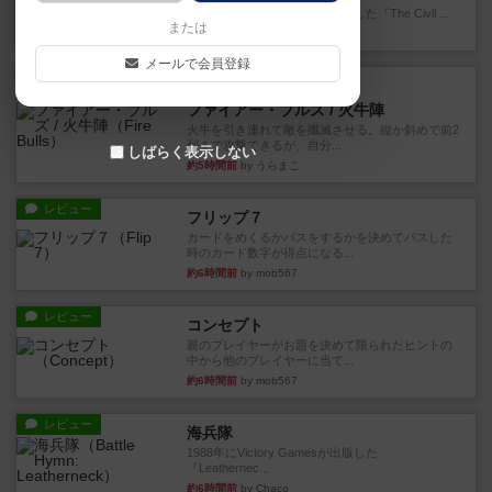
1983年にVictory Gamesが出版した『The Civil ...
または
約3時間前
by Chaco
メールで会員登録
レビュー
画像付き
ファイアー・ブルズ / 火牛陣
火牛を引き連れて敵を殲滅させる。縦か斜めで前2
列まで攻撃できるが、自分...
しばらく表示しない
約5時間前
by うらまこ
レビュー
フリップ７
カードをめくるかパスをするかを決めてパスした
時のカード数字が得点になる...
約6時間前
by mob567
レビュー
コンセプト
親のプレイヤーがお題を決めて限られたヒントの
中から他のプレイヤーに当て...
約6時間前
by mob567
レビュー
海兵隊
1988年にVictory Gamesが出版した
『Leathernec...
約6時間前
by Chaco