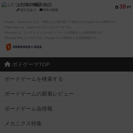
ふたつの城の物語
39
PT
紹介文あり
6件の投稿
※Apple、Apple のロゴ は、米国および他の国々で登録されたApple Inc.の商標です。
※App Store は、Apple Inc.のサービスマークです。
※Android は、グーグル インコーポレイテッドの商標または登録商標です。
※Google Play とそのロゴは、Google Inc.の商標または登録商標です。
ボドゲーマTOP
ボードゲームを検索する
ボードゲームの新着レビュー
ボードゲーム会情報
メカニクス特集