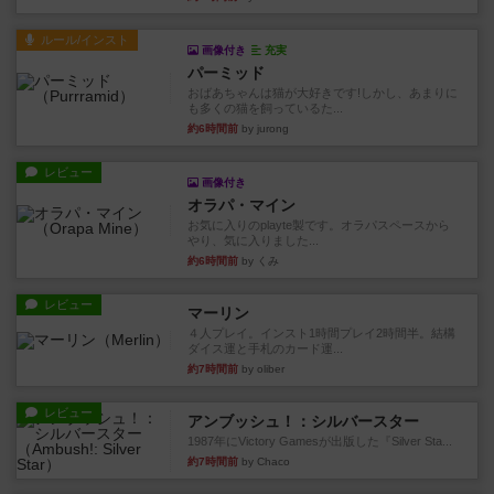
ルール/インスト
画像付き
充実
パーミッド
おばあちゃんは猫が大好きです!しかし、あまりに
も多くの猫を飼っているた...
約6時間前
by jurong
レビュー
画像付き
オラパ・マイン
お気に入りのplayte製です。オラパスペースから
やり、気に入りました...
約6時間前
by くみ
レビュー
マーリン
４人プレイ。インスト1時間プレイ2時間半。結構
ダイス運と手札のカード運...
約7時間前
by oliber
レビュー
アンブッシュ！：シルバースター
1987年にVictory Gamesが出版した『Silver Sta...
約7時間前
by Chaco