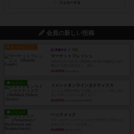
フォローする
会員の新しい投稿
ルール/インスト
画像付き
充実
マーケットフレッシュ
目的あなたの店先に農産物の木箱を戦略的に積み
重ねて在庫を最大化し、競合...
約4時間前
by jurong
レビュー
メメントオンラインタクティクス
どんどん物量が増えて大変になっていく押し付け
合いが楽しいゲーム盛り上が...
約4時間前
by nekomanma222
レビュー
ヘックメック
サイコロゲームです1から5までの数字と芋虫がか
かれたダイス。これを振っ...
約6時間前
by みいやん