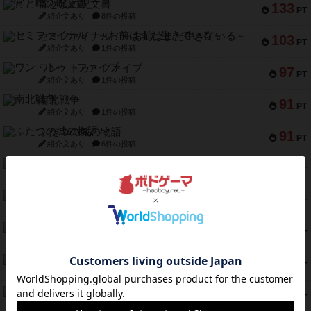
宵と暁の呪文書
133
PT
紹介文あり
8件の投稿
セミファイナル ～お前はまだ生きている～
103
PT
紹介文あり
1件の投稿
ワン・トゥ・ファイブ
97
PT
紹介文あり
1件の投稿
南北戦争
91
PT
紹介文あり
1件の投稿
ふたつの城の物語
91
PT
紹介文あり
6件の投稿
ノームズ・アット・ナイト
88
PT
紹介文なし
1件の投稿
マーリン
76
PT
紹介文あり
6件の投稿
フラットアイアン
75
PT
紹介文なし
2件の投稿
トランスオリエント・エクスプレス
70
PT
紹介文なし
1件の投稿
アンブッシュ！：ムーブアウト！
59
PT
紹介文あり
1件の投稿