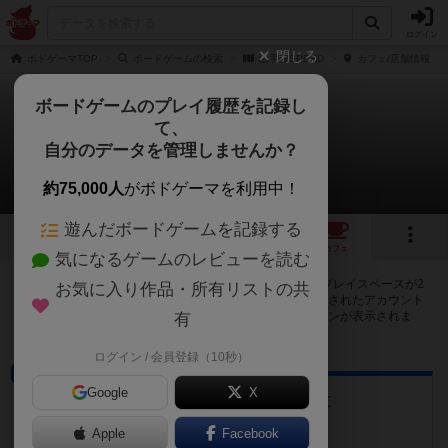
ログイン
閉じる
ボドゲーマTOP
ボードゲームの検索
山手線SPEED
カフェ/店舗情報
ボードゲームのプレイ履歴を記録し
て、
山手線SPEED
自分のデータを管理しませんか？
2店のカフェ/スペースが提供中
約75,000人
がボドゲーマを利用中！
遊んだボードゲームを記録する
3
2
2
トップ
画像
動画
レビュー
カフェ
気になるゲームのレビューを読む
山手線SPEEDで遊ぶことができるボードゲームカフェ・プレイスペースが2
お気に入り作品・所有リストの共
店登録されています。公開プロフィールの都道府県が設定されたアカウント
でログインすると、同じ都道府県内の店舗に絞り込むボタンが表示されま
有
す。
ログイン / 会員登録（10秒）
ボードゲームカフェ
Google
X
ボードゲームカフェゆるりと
千葉県柏市旭町1-4-15 前沢ビル３階B
Apple
Facebook