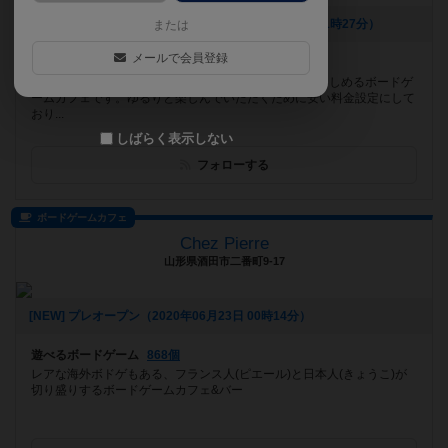
[NEW] 2026年1月のカレンダー🗓️（2026年01月01日 11時27分）
または
メールで会員登録
遊べるボードゲーム
379個
JR柏駅西口から徒歩3分！ 初めての人もお一人様も楽しめるボードゲ
ームカフェです。ゆるりと楽しんでいただくために安い料金設定にして
おり...
しばらく表示しない
フォローする
ボードゲームカフェ
Chez Pierre
山形県酒田市二番町9-17
[NEW] プレオープン（2020年06月23日 00時14分）
遊べるボードゲーム
868個
レアな海外ボドゲもある、フランス人(ピエール)と日本人(きょうこ)が
切り盛りするボードゲームカフェ&バー