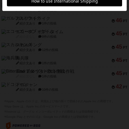
キャプテン・フリップ：イスラ・ボンバ
51
PT
紹介文なし
2件の投稿
ガルフストライク
46
PT
紹介文あり
1件の投稿
エコーズ・オブ・タイム
45
PT
紹介文なし
8件の投稿
スカルキング
45
PT
紹介文あり
12件の投稿
海兵隊
45
PT
紹介文あり
1件の投稿
Bitter End ブタペスト救出作戦
45
PT
紹介文なし
1件の投稿
ドコジャン
42
PT
紹介文あり
10件の投稿
※Apple、Apple のロゴ は、米国および他の国々で登録されたApple Inc.の商標です。
※App Store は、Apple Inc.のサービスマークです。
※Android は、グーグル インコーポレイテッドの商標または登録商標です。
※Google Play とそのロゴは、Google Inc.の商標または登録商標です。