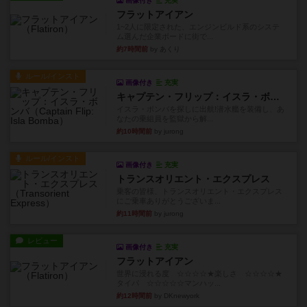
画像付き
充実
フラットアイアン
1~2人に限定された、エンジンビルド系のシステ
ム選んだ企業ボードに街で...
約7時間前
by あくり
ルール/インスト
画像付き
充実
キャプテン・フリップ：イスラ・ボンバ
イスラ・ボンバを探しに出航!潜水艦を装備し、あ
なたの乗組員を監獄から解...
約10時間前
by jurong
ルール/インスト
画像付き
充実
トランスオリエント・エクスプレス
乗客の皆様、トランスオリエント・エクスプレス
にご乗車ありがとうございま...
約11時間前
by jurong
レビュー
画像付き
充実
フラットアイアン
世界に浸れる度 ☆☆☆☆★楽しさ ☆☆☆☆★
タイパ ☆☆☆☆☆マンハッ...
約12時間前
by DKnewyork