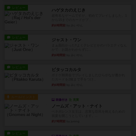
レビュー
ハゲタカのえじき
超有名なゲームですが、初めてプレイしました。1
から15までのカードがプ...
約6時間前
by みいやん
レビュー
ジャスト・ワン
まぁ面白かった‼️よくテレビとかのバラエティなん
かで、お題がわからずに...
約6時間前
by みいやん
レビュー
ピタッコカルタ
ボドゲ相席会でプレイしましたひらがなが書かれ
たカードを2枚まで手をつけ...
約6時間前
by みいやん
ルール/インスト
画像付き
充実
ノームズ・アット・ナイト
ベネボレンス女王は、忠実な臣民を称えるための
祝宴を開こうとしています。...
約7時間前
by jurong
レビュー