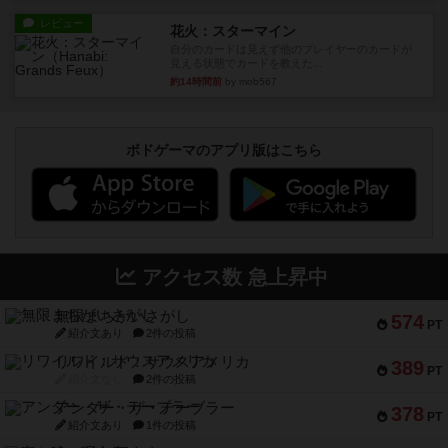
レビュー
花火：スターマイン
自分のカードは見えず他のプレイヤーのカードが
見える状態でカードを教えた...
約14時間前
by mob567
ボドゲーマのアプリ版はこちら
アクセス数 急上昇中
無限まちがいさがし
574
PT
紹介文あり
2件の投稿
リワイルド：サウスアメリカ
389
PT
紹介文なし
2件の投稿
アンダー・ザ・テーブラー
378
PT
紹介文あり
1件の投稿