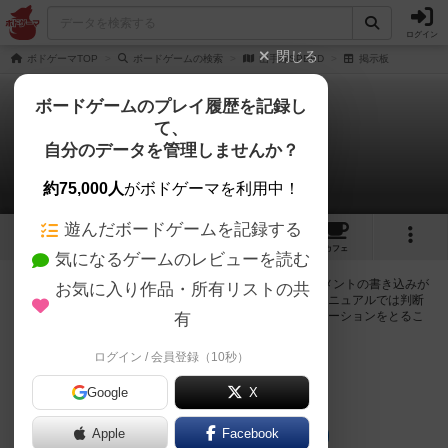
ログイン
閉じる
ボドゲーマTOP
ボードゲームの検索
山手線SPEED
掲示板
ボードゲームのプレイ履歴を記録し
て、
山手線SPEED
自分のデータを管理しませんか？
0件の掲示板
約75,000人
がボドゲーマを利用中！
遊んだボードゲームを記録する
3
2
2
トップ
画像
動画
レビュー
カフェ
気になるゲームのレビューを読む
ログインすると山手線SPEEDに関する掲示板の作成やコメントの書き込みが
お気に入り作品・所有リストの共
出来るようになります。ルールの疑問やエラッタ情報、マニュアルでは判断
し辛い曖昧な表記等について会員同士で自由にコミュニケーションをとるこ
有
とが出来ます。
ログイン / 会員登録（10秒）
ログイン/無料会員登録
Google
X
Apple
Facebook
山手線SPEEDのトップに戻る