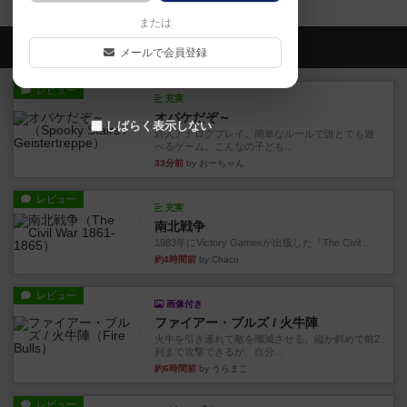
または
会員の新しい投稿
メールで会員登録
レビュー
充実
オバケだぞ～
しばらく表示しない
対人アナログプレイ。簡単なルールで誰とでも遊
べるゲーム。こんなの子ども...
33分前
by おーちゃん
レビュー
充実
南北戦争
1983年にVictory Gamesが出版した『The Civil ...
約4時間前
by Chaco
レビュー
画像付き
ファイアー・ブルズ / 火牛陣
火牛を引き連れて敵を殲滅させる。縦か斜めで前2
列まで攻撃できるが、自分...
約6時間前
by うらまこ
レビュー