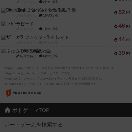
紹介文なし
2件の投稿
Bitter End ブタペスト救出作戦
52
PT
紹介文なし
1件の投稿
ラピード
46
PT
紹介文なし
1件の投稿
ザ・フラッフィー・ライト
44
PT
紹介文なし
0件の投稿
ふたつの城の物語
39
PT
紹介文あり
6件の投稿
※Apple、Apple のロゴ は、米国および他の国々で登録されたApple Inc.の商標です。
※App Store は、Apple Inc.のサービスマークです。
※Android は、グーグル インコーポレイテッドの商標または登録商標です。
※Google Play とそのロゴは、Google Inc.の商標または登録商標です。
ボドゲーマTOP
ボードゲームを検索する