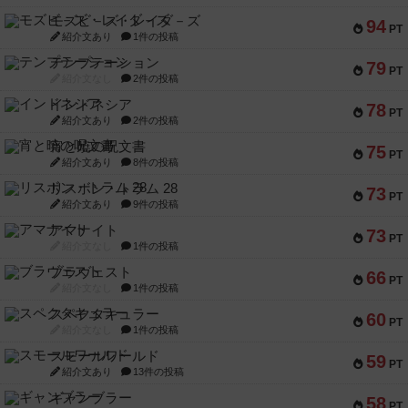
モズビ－ズ・レイダ－ズ
94
PT
紹介文あり
1件の投稿
テンプテーション
79
PT
紹介文なし
2件の投稿
インドネシア
78
PT
紹介文あり
2件の投稿
宵と暁の呪文書
75
PT
紹介文あり
8件の投稿
リスボン・トラム 28
73
PT
紹介文あり
9件の投稿
アマナイト
73
PT
紹介文なし
1件の投稿
ブラヴェスト
66
PT
紹介文なし
1件の投稿
スペクタキュラー
60
PT
紹介文なし
1件の投稿
スモールワールド
59
PT
紹介文あり
13件の投稿
ギャンブラー
58
PT