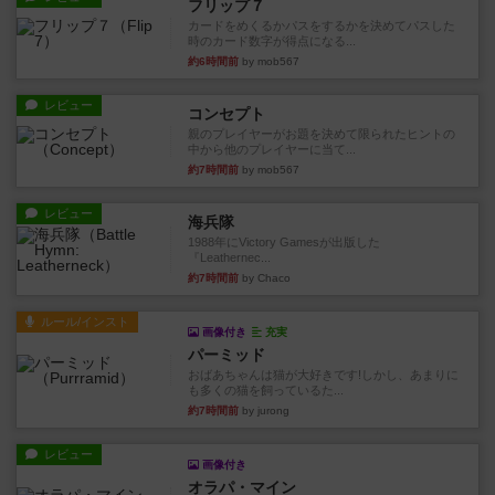
フリップ７
カードをめくるかパスをするかを決めてパスした
時のカード数字が得点になる...
約6時間前
by mob567
レビュー
コンセプト
親のプレイヤーがお題を決めて限られたヒントの
中から他のプレイヤーに当て...
約7時間前
by mob567
レビュー
海兵隊
1988年にVictory Gamesが出版した
『Leathernec...
約7時間前
by Chaco
ルール/インスト
画像付き
充実
パーミッド
おばあちゃんは猫が大好きです!しかし、あまりに
も多くの猫を飼っているた...
約7時間前
by jurong
レビュー
画像付き
オラパ・マイン