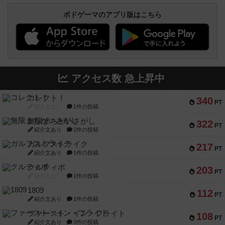
ボドゲーマのアプリ版はこちら
アクセス数 急上昇中
コレクト！
340
PT
紹介文なし
1件の投稿
無限まちがいさがし
322
PT
紹介文あり
2件の投稿
ガルフストライク
217
PT
紹介文あり
1件の投稿
クルティボ
203
PT
紹介文なし
1件の投稿
1809
112
PT
紹介文あり
1件の投稿
ファースト・イン・フライト
108
PT
紹介文あり
3件の投稿