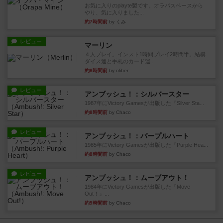
お気に入りのplayte製です。オラパスペースから
やり、気に入りました...
約7時間前
by くみ
レビュー
マーリン
４人プレイ。インスト1時間プレイ2時間半。結構
ダイス運と手札のカード運...
約8時間前
by oliber
レビュー
アンブッシュ！：シルバースター
1987年にVictory Gamesが出版した『Silver Sta...
約8時間前
by Chaco
レビュー
アンブッシュ！：パープルハート
1985年にVictory Gamesが出版した『Purple Hea...
約8時間前
by Chaco
レビュー
アンブッシュ！：ムーブアウト！
1984年にVictory Gamesが出版した『Move
Out！』...
約9時間前
by Chaco