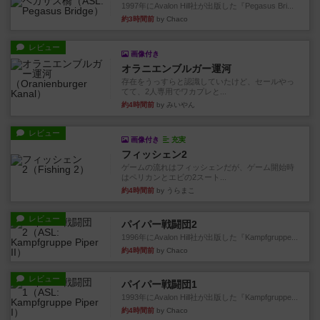
1997年にAvalon Hill社が出版した『Pegasus Bri...
約3時間前
by Chaco
レビュー
画像付き
オラニエンブルガー運河
存在をうっすらと認識していたけど、セールやっ
てて、2人専用でワカプレと...
約4時間前
by みいやん
レビュー
画像付き
充実
フィッシェン2
ゲームの流れはフィッシェンだが、ゲーム開始時
はペリカンとエビの2スート...
約4時間前
by うらまこ
レビュー
パイパー戦闘団2
1996年にAvalon Hill社が出版した『Kampfgruppe...
約4時間前
by Chaco
レビュー
パイパー戦闘団1
1993年にAvalon Hill社が出版した『Kampfgruppe...
約4時間前
by Chaco