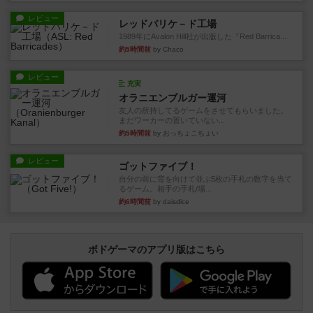
レビュー
レッドバリケ－ド工場
1989年にAvalon Hill社が出版した『Red Barrica...
約5時間前
by Chaco
レビュー
充実
オラニエンブルガー運河
友人の所持してるゲームをさせてもらいました。
まだワーカーの置いていない...
約5時間前
by おっちょこちょい
レビュー
ゴットファイブ！
自分の前に背を向けて並ぶ5枚の手札の数字を当て
るゲーム。相手の手札/場...
約6時間前
by daisdice
ボドゲーマのアプリ版はこちら