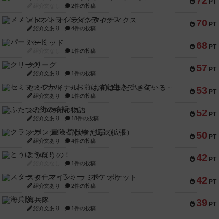
72
PT
紹介文なし
2件の投稿
メメントオンラインタクティクス
70
PT
紹介文あり
4件の投稿
パーミッド
68
PT
紹介文なし
1件の投稿
クリーグ
57
PT
紹介文あり
1件の投稿
セミファイナル ～お前はまだ生きている～
53
PT
紹介文あり
1件の投稿
ふたつの街の物語
52
PT
紹介文あり
18件の投稿
クランク! ：冒険者たち（拡張）
50
PT
紹介文あり
4件の投稿
とうほうの！
42
PT
紹介文なし
1件の投稿
スターマイン・ラミー ポケット
42
PT
紹介文あり
2件の投稿
海兵隊
39
PT
紹介文あり
1件の投稿