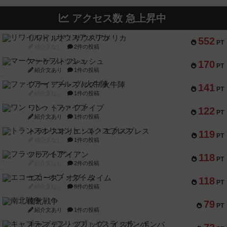
アクセス数 急上昇中
リワイルド：サウスアメリカ
552
PT
紹介文なし
2件の投稿
マーケットフレッシュ
170
PT
紹介文あり
1件の投稿
ファイアー・ブルズ / 火牛陣
141
PT
紹介文なし
1件の投稿
ワン・トゥ・ファイブ
122
PT
紹介文あり
1件の投稿
トランスオリエント・エクスプレス
119
PT
紹介文なし
1件の投稿
フラットアイアン
118
PT
紹介文なし
2件の投稿
エコーズ・オブ・タイム
118
PT
紹介文なし
8件の投稿
南北戦争
79
PT
紹介文あり
1件の投稿
キャプテン・フリップ：イスラ・ボンバ