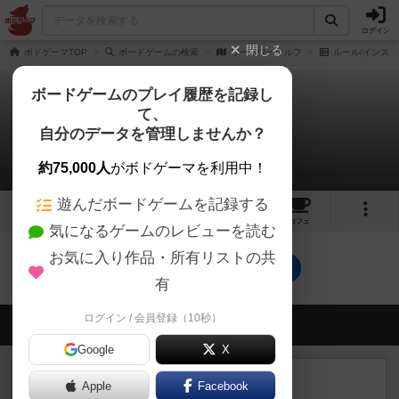
ログイン
閉じる
ボドゲーマTOP
ボードゲームの検索
ワー！ワーウルフ
ルール/インスト
ボードゲームのプレイ履歴を記録し
て、
ワー！ワーウルフ
自分のデータを管理しませんか？
0件のルール/インスト
約75,000人
がボドゲーマを利用中！
遊んだボードゲームを記録する
3
2
15
トップ
画像
動画
レビュー
カフェ
気になるゲームのレビューを読む
お気に入り作品・所有リストの共
ワー！ワーウルフのトップに戻る
有
ログイン / 会員登録（10秒）
会員の新しい投稿
Google
X
レビュー
充実
Apple
Facebook
ダブルナイン