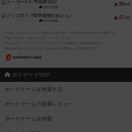
スーパーストア3000
39
PT
紹介文なし
1件の投稿
フリップ７：復讐心とともに
37
PT
紹介文なし
2件の投稿
※Apple、Apple のロゴ は、米国および他の国々で登録されたApple Inc.の商標です。
※App Store は、Apple Inc.のサービスマークです。
※Android は、グーグル インコーポレイテッドの商標または登録商標です。
※Google Play とそのロゴは、Google Inc.の商標または登録商標です。
ボドゲーマTOP
ボードゲームを検索する
ボードゲームの新着レビュー
ボードゲーム会情報