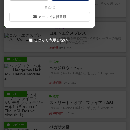
雑に死なないラブレターみたいな、そんな感じの
または
ゲーム。数字カードを１の位...
2分前
by 深水あどら
メールで会員登録
レビュー
画像付き
充実
コルトエクスプレス
星7軽〜中量級を中心にプレイするゲーマーの感想
しばらく表示しない
です。ボードゲーム会にて...
34分前
by おとん
レビュー
充実
ヘッジロウ・ヘル
1987年にAvalon Hill社が出版した『Hedgerow
He...
約3時間前
by Chaco
レビュー
充実
ストリート・オブ・ファイア：ASLデラックスモジュール1
1985年にAvalon Hill社が出版した『Streets of ...
約3時間前
by Chaco
レビュー
ペガサス橋