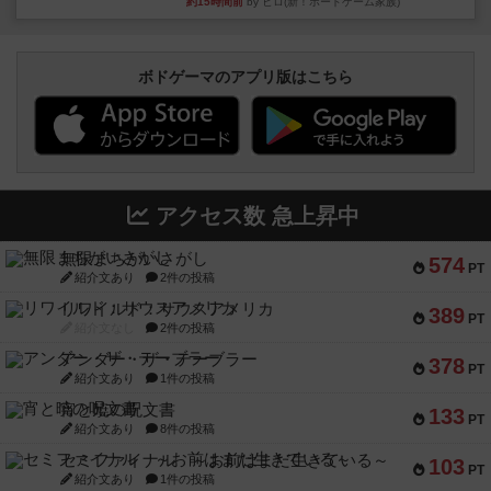
約15時間前
by ヒロ(新！ボードゲーム家族)
ボドゲーマのアプリ版はこちら
アクセス数 急上昇中
無限まちがいさがし
574
PT
紹介文あり
2件の投稿
リワイルド：サウスアメリカ
389
PT
紹介文なし
2件の投稿
アンダー・ザ・テーブラー
378
PT
紹介文あり
1件の投稿
宵と暁の呪文書
133
PT
紹介文あり
8件の投稿
セミファイナル ～お前はまだ生きている～
103
PT
紹介文あり
1件の投稿