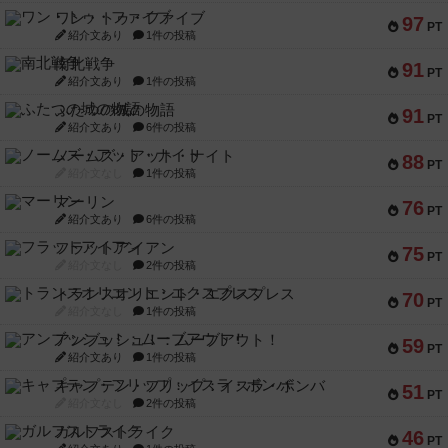
ワン・トゥ・ファイブ
97
PT
紹介文あり
1件の投稿
南北戦争
91
PT
紹介文あり
1件の投稿
ふたつの城の物語
91
PT
紹介文あり
6件の投稿
ノームズ・アット・ナイト
88
PT
紹介文なし
1件の投稿
マーリン
76
PT
紹介文あり
6件の投稿
フラットアイアン
75
PT
紹介文なし
2件の投稿
トランスオリエント・エクスプレス
70
PT
紹介文なし
1件の投稿
アンブッシュ！：ムーブアウト！
59
PT
紹介文あり
1件の投稿
キャプテン・フリップ：イスラ・ボンバ
51
PT
紹介文なし
2件の投稿
ガルフストライク
46
PT