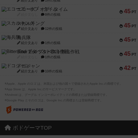
紹介文あり
1件の投稿
エコーズ・オブ・タイム
45
PT
紹介文なし
8件の投稿
スカルキング
45
PT
紹介文あり
12件の投稿
海兵隊
45
PT
紹介文あり
1件の投稿
Bitter End ブタペスト救出作戦
45
PT
紹介文なし
1件の投稿
ドコジャン
42
PT
紹介文あり
10件の投稿
※Apple、Apple のロゴ は、米国および他の国々で登録されたApple Inc.の商標です。
※App Store は、Apple Inc.のサービスマークです。
※Android は、グーグル インコーポレイテッドの商標または登録商標です。
※Google Play とそのロゴは、Google Inc.の商標または登録商標です。
ボドゲーマTOP