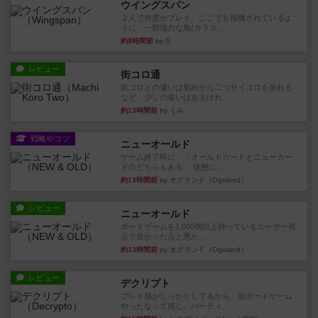
ウイングスパン
２人で何度かプレイ。ここでも指摘されているよ
うに、一部強力な鳥(カラス...
約8時間前
by S
レビュー
街コロ通
街コロとの違いは初めから二つサイコロを振れる
など、少しの違いはあるけれ...
約13時間前
by くみ
戦略やコツ
ニューオールド
ゲーム終了時に、「オールドカードとニューカー
ドのどちらもある」 状態に...
約13時間前
by オグランド（Oguland）
レビュー
ニューオールド
ボードゲームを1,000個以上持っているユーザー視
点で良かった点と悪か...
約13時間前
by オグランド（Oguland）
レビュー
デクリプト
プレイ感がしっかりしてるから、超ボードゲーム
やったなって感じ。パーティ...