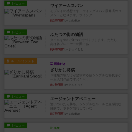
レビュー
ワイアームスパン
初プレイの感想です。ウイングスパン履修済のコ
メントとなります。ウイング...
約2時間前
by daisdice
レビュー
ふたつの街の物語
タイルを4×4で並べて街づくりします。ただし、
街は各プレイヤーの間にあ...
約6時間前
by ジェイとと
ルール/インスト
画像付き
ざりかに将棋
３種類の駒だけが登場する超シンプルな将棋系ゲ
ーム入門作品です♪(＾＾)...
約7時間前
by あんちっく
レビュー
エージェントアベニュー
追いついたら勝ち。シンプルなルールと直感的な
目的で、ボドゲ慣れしていな...
約7時間前
by daisdice
レビュー
充実