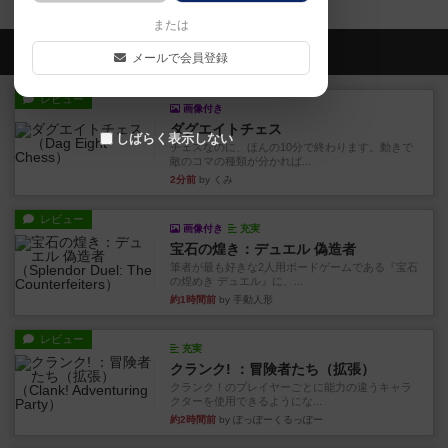
または
会員の新しい投稿
メールで会員登録
レビュー
画像付き
ダグエイトチェス
しばらく表示しない
チェスなのに、ほんの10分で終わります。動きで
敵のコマの種類が分かれば...
2分前
by くみ
レビュー
画像付き
充実
宝石の煌き：デュエル 偽造者
筆者が最も好きな2人用ボードゲームである『宝石
の煌めき デュエル』に、...
約1時間前
by 手動人形
レビュー
充実
クランク! ：冒険者たち（拡張）
クランク！のプレイヤーごとに能力の違うキャラ
クターを使用できるようにな...
約2時間前
by ぽっぽーくるっぽー