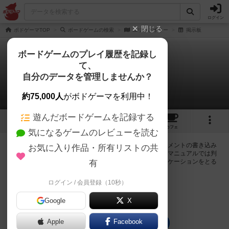
ログイン
閉じる
ボドゲーマTOP
ボードゲームの検索
ユリーとポリー
掲示板
ボードゲームのプレイ履歴を記録し
て、
ユリーとポリー
自分のデータを管理しませんか？
0件の掲示板
約75,000人
がボドゲーマを利用中！
遊んだボードゲームを記録する
1
1
11
トップ
画像
動画
レビュー
カフェ
気になるゲームのレビューを読む
ログインするとユリーとポリーに関する掲示板の作成やコメントの書き込み
お気に入り作品・所有リストの共
が出来るようになります。ルールの疑問やエラッタ情報、マニュアルでは判
断し辛い曖昧な表記等について会員同士で自由にコミュニケーションをとる
有
ことが出来ます。
ログイン / 会員登録（10秒）
ログイン/無料会員登録
Google
X
Apple
Facebook
ユリーとポリーのトップに戻る