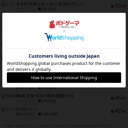
トランスオリエント・エクスプレス
70
PT
紹介文なし
1件の投稿
アンブッシュ！：ムーブアウト！
59
PT
紹介文あり
1件の投稿
キャプテン・フリップ：イスラ・ボンバ
51
PT
紹介文なし
2件の投稿
ガルフストライク
46
PT
紹介文あり
1件の投稿
エコーズ・オブ・タイム
45
PT
紹介文なし
8件の投稿
スカルキング
45
PT
紹介文あり
12件の投稿
海兵隊
45
PT
紹介文あり
1件の投稿
Bitter End ブタペスト救出作戦
45
PT
紹介文なし
1件の投稿
ドコジャン
42
PT
紹介文あり
10件の投稿
※Apple、Apple のロゴ は、米国および他の国々で登録されたApple Inc.の商標です。