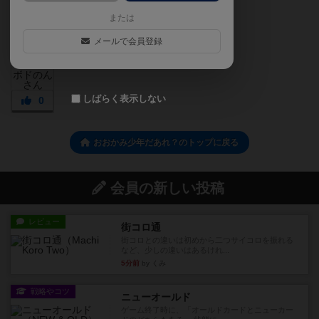
または
メールで会員登録
しばらく表示しない
0
おおかみ少年だあれ？のトップに戻る
会員の新しい投稿
レビュー
街コロ通
街コロとの違いは初めから二つサイコロを振れる
など、少しの違いはあるけれ...
5分前
by くみ
戦略やコツ
ニューオールド
ゲーム終了時に、「オールドカードとニューカー