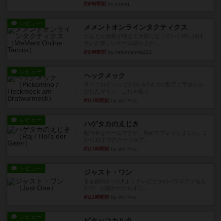
約9時間前
by jurong
レビュー
メメントオンラインタクティクス
どんどん物量が増えて大変になっていく押し付け
合いが楽しいゲーム盛り上が...
約9時間前
by nekomanma222
レビュー
ヘックメック
サイコロゲームです1から5までの数字と芋虫がか
かれたダイス。これを振っ...
約11時間前
by みいやん
レビュー
ハゲタカのえじき
超有名なゲームですが、初めてプレイしました。1
から15までのカードがプ...
約11時間前
by みいやん
レビュー
ジャスト・ワン
まぁ面白かった‼️よくテレビとかのバラエティなん
かで、お題がわからずに...
約11時間前
by みいやん
レビュー
ピタッコカルタ