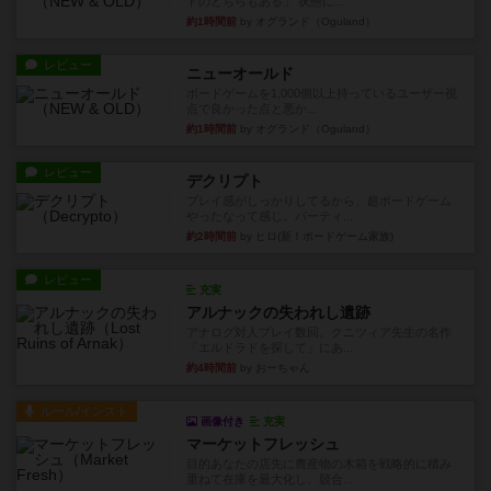
ドのどちらもある」 状態に...
約1時間前
by オグランド（Oguland）
レビュー
ニューオールド
ボードゲームを1,000個以上持っているユーザー視
点で良かった点と悪か...
約1時間前
by オグランド（Oguland）
レビュー
デクリプト
プレイ感がしっかりしてるから、超ボードゲーム
やったなって感じ。パーティ...
約2時間前
by ヒロ(新！ボードゲーム家族)
レビュー
充実
アルナックの失われし遺跡
アナログ対人プレイ数回。クニツィア先生の名作
「エルドラドを探して」にあ...
約4時間前
by おーちゃん
ルール/インスト
画像付き
充実
マーケットフレッシュ
目的あなたの店先に農産物の木箱を戦略的に積み
重ねて在庫を最大化し、競合...