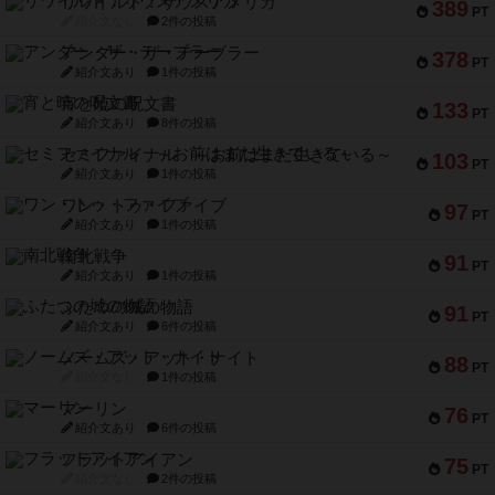
リワイルド：サウスアメリカ
389
PT
紹介文なし
2件の投稿
アンダー・ザ・テーブラー
378
PT
紹介文あり
1件の投稿
宵と暁の呪文書
133
PT
紹介文あり
8件の投稿
セミファイナル ～お前はまだ生きている～
103
PT
紹介文あり
1件の投稿
ワン・トゥ・ファイブ
97
PT
紹介文あり
1件の投稿
南北戦争
91
PT
紹介文あり
1件の投稿
ふたつの城の物語
91
PT
紹介文あり
6件の投稿
ノームズ・アット・ナイト
88
PT
紹介文なし
1件の投稿
マーリン
76
PT
紹介文あり
6件の投稿
フラットアイアン
75
PT
紹介文なし
2件の投稿