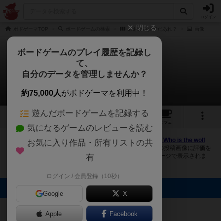
ログイン
閉じる
ボドゲーマTOP
ボードゲームの検索
おおかみ少年だあれ？
画像
ボードゲームのプレイ履歴を記録し
て、
おおかみ少年だあれ？
自分のデータを管理しませんか？
1件の画像
約75,000人
がボドゲーマを利用中！
遊んだボードゲームを記録する
1
1
20
トップ
画像
動画
レビュー
カフェ
気になるゲームのレビューを読む
ボドゲーマにログインすると、
「おおかみ少年だあれ？（ Who is the wolf
お気に入り作品・所有リストの共
boy?）」
の画像をアップロード出来たり、他のユーザーの投稿画像に評価を
付けることができます。また、トップ6の画像は様々なページで表示されま
有
す。
ログイン / 会員登録（10秒）
トップに表示される画像
Google
X
ボドのん
Apple
Facebook