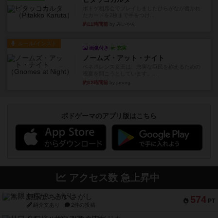
ボドゲ相席会でプレイしましたひらがなが書かれ
たカードを2枚まで手をつけ...
約11時間前
by みいやん
ルール/インスト
画像付き
充実
ノームズ・アット・ナイト
ベネボレンス女王は、忠実な臣民を称えるための
祝宴を開こうとしています。...
約12時間前
by jurong
ボドゲーマのアプリ版はこちら
アクセス数 急上昇中
無限まちがいさがし
574
PT
紹介文あり
2件の投稿