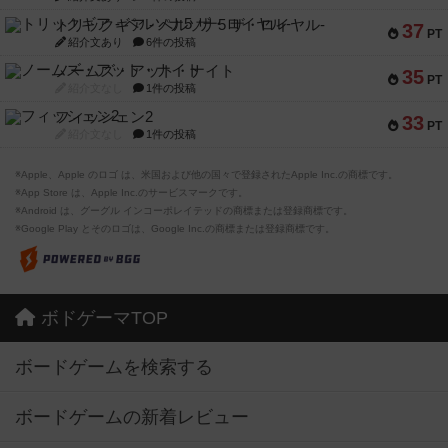
トリックギア - ペルソナ5 ザ・ロイヤル-
37
PT
紹介文あり
6件の投稿
ノームズ・アット・ナイト
35
PT
紹介文なし
1件の投稿
フィッシェン2
33
PT
紹介文なし
1件の投稿
※Apple、Apple のロゴ は、米国および他の国々で登録されたApple Inc.の商標です。
※App Store は、Apple Inc.のサービスマークです。
※Android は、グーグル インコーポレイテッドの商標または登録商標です。
※Google Play とそのロゴは、Google Inc.の商標または登録商標です。
ボドゲーマTOP
ボードゲームを検索する
ボードゲームの新着レビュー