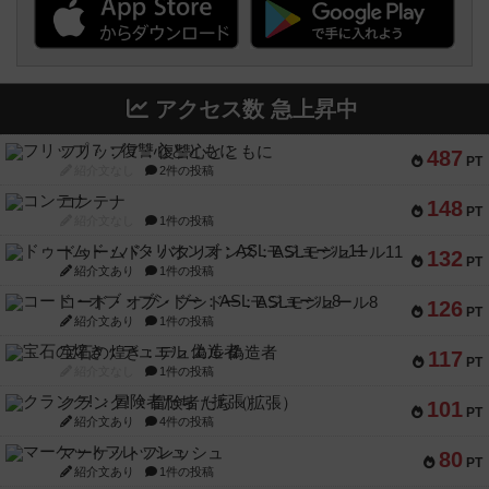
アクセス数 急上昇中
フリップ７：復讐心とともに
487
PT
紹介文なし
2件の投稿
コンテナ
148
PT
紹介文なし
1件の投稿
ドゥームド・バタリオンズ：ASLモジュール11
132
PT
紹介文あり
1件の投稿
コード・オブ・ブシドー：ASLモジュール8
126
PT
紹介文あり
1件の投稿
宝石の煌き：デュエル 偽造者
117
PT
紹介文なし
1件の投稿
クランク! ：冒険者たち（拡張）
101
PT
紹介文あり
4件の投稿
マーケットフレッシュ
80
PT
紹介文あり
1件の投稿