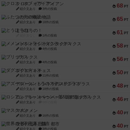
クロス・オブ・アイアン
68
PT
紹介文あり
3件の投稿
ふたつの街の物語
65
PT
紹介文あり
18件の投稿
とうほうの！
61
PT
紹介文なし
1件の投稿
メメントオンラインタクティクス
58
PT
紹介文あり
4件の投稿
ブリックス
56
PT
紹介文あり
4件の投稿
ダグエイトチェス
50
PT
紹介文あり
11件の投稿
アズール：シントラのステンドグラス
48
PT
紹介文あり
18件の投稿
ロシアン・キャンペーン：第5版デラックス
46
PT
紹介文あり
0件の投稿
マスクメン
40
PT
紹介文あり
16件の投稿
世界の七不思議：都市
40
PT
紹介文あり
3件の投稿