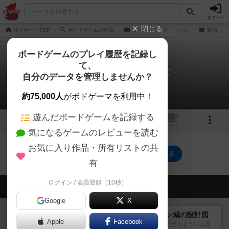
ログイン
閉じる
ボドゲーマTOP
ボードゲームの検索
ウィスペリング・ウッズ
動画
ボードゲームのプレイ履歴を記録し
て、
ウィスペリング・ウッズ
自分のデータを管理しませんか？
0件の動画
約75,000人
がボドゲーマを利用中！
遊んだボードゲームを記録する
1
トップ
画像
動画
レビュー
カフェ
気になるゲームのレビューを読む
お気に入り作品・所有リストの共
ウィスペリング・ウッズのトップに戻る
有
ログイン / 会員登録（10秒）
会員の新しい投稿
Google
X
戦略やコツ
ノイシュヴァンシュタイン城の設計図
Apple
Facebook
どうにも上手くあれもこれも満たせるようには置