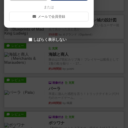
けないので、入口の除去と入...
21分前
by オグランド（Oguland）
または
メールで会員登録
レビュー
ノイシュヴァンシュタイン城の設計図
ボードゲームを1,000個以上持っているユーザー視
点で良かった点と悪か...
25分前
by オグランド（Oguland）
しばらく表示しない
レビュー
充実
海賊と商人
舞台は17世紀カリブ海！ プレイヤーは船長として
1隻の船を駆り・・17...
約1時間前
by yuishi
レビュー
画像付き
充実
パーラ
率直に遊んだ感想を言う！トリックテイキング(ﾄﾘ
ﾃ)のカードゲーム。 ...
約3時間前
by 鳴屋
レビュー
画像付き
充実
ボツワナ