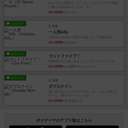
住んでいた惑星が、もうダメになったので宇宙船
に乗り込み脱出をしたが、宇...
約10時間前
by うらまこ
レビュー
充実
一人用ASL
1995年にAvalon Hill社が出版した『Solitair AS...
約11時間前
by Chaco
レビュー
ゴットファイブ！
運要素があり楽しめました。またやりたいです。
約15時間前
by 金賢守(キムヒョンス)
レビュー
充実
ダブルナイン
雑に死なないラブレターみたいな、そんな感じの
ゲーム。数字カードを１の位...
約15時間前
by 深水あどら
ボドゲーマのアプリ版はこちら