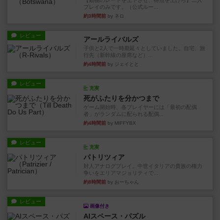
【動物のレートを上下させ、得点を上げろ】二人
プレイのみです。（公式ルー...
約3時間前
by ネロ
レビュー
アールライバルズ
子供と2人で一時期延々としていました。自宅、旅
行先（新幹線の座席など）...
約4時間前
by ジェイとと
レビュー
充実
死がふたりを分かつまで
ゲーム開始時、各プレイヤーには「最初の配偶
者」がランダムに配られる配偶...
約4時間前
by MIFFYBX
レビュー
充実
パトリツィア
対人アナログプレイ。中世イタリアの貴族の権力
争いをエリアマジョリティで...
約8時間前
by おーちゃん
レビュー
画像付き
AIスペース・パズル