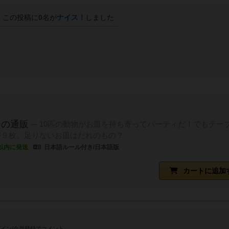
この投稿に
0
名が
ナイス！
しました
チの通販
10匹の動物がお皿を持ち寄ってパーティだ！でもテー
が９枚。足りないお皿はだれのもの？
以内に発送
日本語ルール付き/日本語版
カートに追加
イン/会員登録でコメント