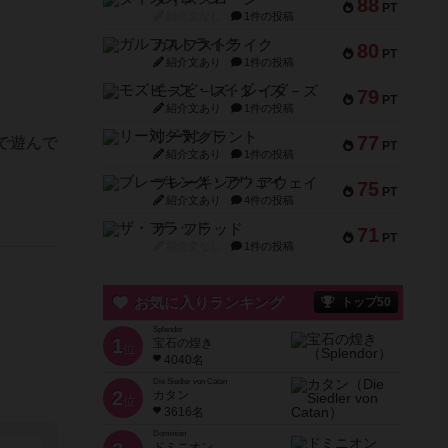
88
PT
紹介文なし
1件の投稿
ガルフストライク
80
PT
紹介文あり
1件の投稿
モズビ－ズ・レイダ－ズ
79
PT
紹介文あり
1件の投稿
リー対グラント
77
で遊んで
PT
紹介文あり
1件の投稿
ブレーキング・アウェイ
75
PT
紹介文あり
4件の投稿
ザ・フラッド
71
PT
紹介文なし
1件の投稿
お気に入りランキング
トップ50
Splendor
1
宝石の煌き
位
4040名
Die Siedler von Catan
2
カタン
位
3616名
Dominion
ドミニオン