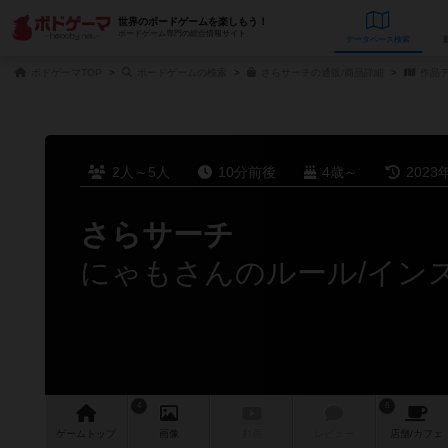
世界のボードゲームを楽しもう！
ボードゲーム専門の総合情報サイト
データベース
検
ボドゲーマTOP
ボードゲームの検索
さらサーチの通販/商品詳細
作品
2人～5人
10分前後
4歳～
2023
さらサーチ
にゃもさんのルール/イン
4
6
ゲーム
トップ
画像
動画
レビュー
店舗/
カフェ