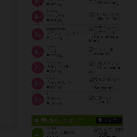
3
位
2528名
Battle Line
4
バトルライン
位
2377名
Terraforming Mars
5
テラフォーミングマーズ
位
2370名
6 nimmt!
6
ニムト
位
2201名
Carcassonne
7
カルカソンヌ
位
2190名
Wingspan
8
ウイングスパン
位
2149名
Azul
9
アズール
位
1903名
興味ありランキング
トップ50
SCYTHE
1
サイズ -大鎌戦役-
位