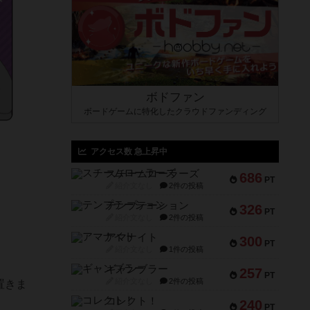
ボドファン
ボードゲームに特化したクラウドファンディング
アクセス数 急上昇中
スチームローラーズ
686
PT
紹介文なし
2件の投稿
テンプテーション
326
PT
紹介文なし
2件の投稿
アマナイト
300
PT
紹介文なし
1件の投稿
ギャンブラー
257
PT
紹介文なし
2件の投稿
置きま
コレクト！
240
PT