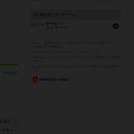
最近見たボードゲーム
Where's my dish?
さらサーチ
※Apple、Apple のロゴ は、米国および他の国々で登録された
Apple Inc.の商標です。
※App Store は、Apple Inc.のサービスマークです。
※Android は、グーグル インコーポレイテッドの商標または登録商
標です。
※Google Play とそのロゴは、Google Inc.の商標または登録商標で
す。
スター
ー世界に