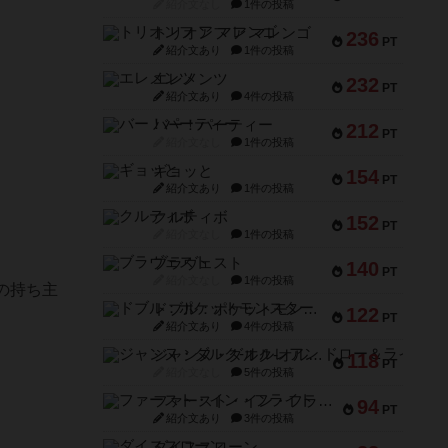
紹介文なし
1件の投稿
トリオンフ ア マレンゴ
236
PT
紹介文あり
1件の投稿
エレメンツ
232
PT
紹介文あり
4件の投稿
バー！パーティー
212
PT
紹介文なし
1件の投稿
ギョッと
154
PT
紹介文あり
1件の投稿
クルティボ
152
PT
紹介文なし
1件の投稿
ブラヴェスト
140
PT
紹介文なし
1件の投稿
の持ち主
ドブル：ポケットモンスター
122
PT
紹介文あり
4件の投稿
ジャンヌ・ダルク-オルレアン ドロー＆ライト
118
PT
紹介文なし
5件の投稿
ファースト・イン・フライト
94
PT
紹介文あり
3件の投稿
ダイススローン