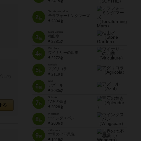
2415名
Terraforming Mars
2
テラフォーミングマーズ
位
2394名
Stone Garden
3
枯山水
位
2281名
Viticulture
4
ワイナリーの四季
位
2272名
Agricola
5
アグリコラ
位
2119名
ブルの
Azul
6
アズール
位
2035名
Splendor
7
宝石の煌き
位
する
2028名
Wingspan
8
ウイングスパン
位
2006名
7 Wonders
9
世界の七不思議
位
1919名