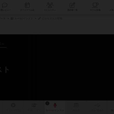
索
新着レビュー
ボードゲーム会
コミュニティ
掲示板一覧
データ
ルール/インスト
にゃもさんの投稿
年～
スト
1
リプレイ
日記
戦略
・コツ
ルール
/インスト
掲示板
拡張/関連
作
次