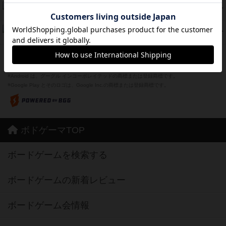
Bitter End ブタペスト救出作戦
45
PT
紹介文なし
1件の投稿
ドコジャン
42
PT
紹介文あり
10件の投稿
※Apple、Apple のロゴ は、米国および他の国々で登録されたApple Inc.の商標です。
※App Store は、Apple Inc.のサービスマークです。
※Android は、グーグル インコーポレイテッドの商標または登録商標です。
※Google Play とそのロゴは、Google Inc.の商標または登録商標です。
ボドゲーマTOP
ボードゲームを検索する
ボードゲームの新着レビュー
ボードゲーム会情報