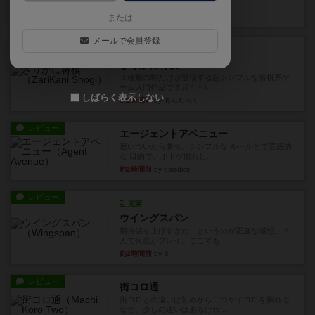
街は各プレイヤーの間にあ...
約1時間前
by ジェイとと
または
メールで会員登録
ルール/インスト
画像付き
ざりかに将棋
３種類の駒だけが登場する超シンプルな将棋系ゲ
ーム入門作品です♪(＾＾)...
しばらく表示しない
約1時間前
by あんちっく
レビュー
エージェントアベニュー
追いついたら勝ち。シンプルな ルールとで直感的
な 目的で、ボドゲ慣れし...
約2時間前
by daisdice
レビュー
充実
ウイングスパン
期待値を上げすぎた、というのが正直な感想。２
人で何度かプレイ。ここでも...
約2時間前
by S
レビュー
街コロ通
街コロとの違いは初めから二つサイコロを振れる
など、少しの違いはあるけれ...