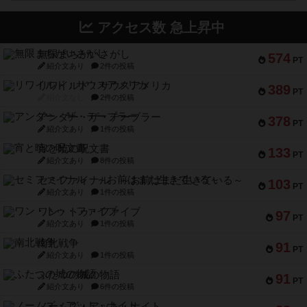
アクセス数 急上昇中
無限まちがいさがし
574
PT
紹介文あり
2件の投稿
リワイルド：サウスアメリカ
389
PT
紹介文なし
2件の投稿
アンダー・ザ・テーブラー
378
PT
紹介文あり
1件の投稿
宵と暁の呪文書
133
PT
紹介文あり
8件の投稿
セミファイナル ～お前はまだ生きている～
103
PT
紹介文あり
1件の投稿
ワン・トゥ・ファイブ
97
PT
紹介文あり
1件の投稿
南北戦争
91
PT
紹介文あり
1件の投稿
ふたつの城の物語
91
PT
紹介文あり
6件の投稿
ノームズ・アット・ナイト