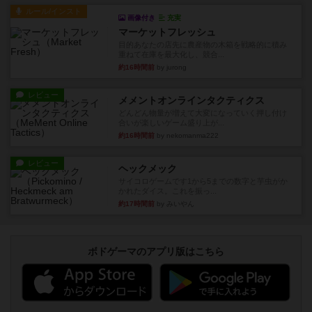
ルール/インスト
画像付き
充実
マーケットフレッシュ
目的あなたの店先に農産物の木箱を戦略的に積み
重ねて在庫を最大化し、競合...
約16時間前
by jurong
レビュー
メメントオンラインタクティクス
どんどん物量が増えて大変になっていく押し付け
合いが楽しいゲーム盛り上が...
約16時間前
by nekomanma222
レビュー
ヘックメック
サイコロゲームです1から5までの数字と芋虫がか
かれたダイス。これを振っ...
約17時間前
by みいやん
ボドゲーマのアプリ版はこちら