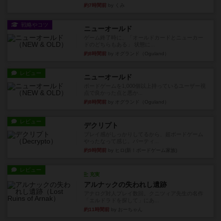
約7時間前
by くみ
戦略やコツ
ニューオールド
ゲーム終了時に、「オールドカードとニューカー
ドのどちらもある」 状態に...
約8時間前
by オグランド（Oguland）
レビュー
ニューオールド
ボードゲームを1,000個以上持っているユーザー視
点で良かった点と悪か...
約8時間前
by オグランド（Oguland）
レビュー
デクリプト
プレイ感がしっかりしてるから、超ボードゲーム
やったなって感じ。パーティ...
約9時間前
by ヒロ(新！ボードゲーム家族)
レビュー
充実
アルナックの失われし遺跡
アナログ対人プレイ数回。クニツィア先生の名作
「エルドラドを探して」にあ...
約11時間前
by おーちゃん