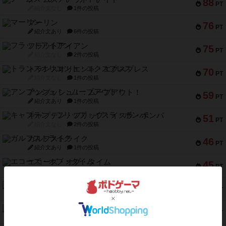
88
PT
紹介文なし
1件の投稿
マーリン
76
PT
紹介文あり
6件の投稿
フラットアイアン
75
PT
紹介文なし
2件の投稿
トランスオリエント・エクスプレス
70
PT
紹介文なし
1件の投稿
アンブッシュ！：ムーブアウト！
59
PT
紹介文あり
1件の投稿
キャプテン・フリップ：イスラ・ボンバ
51
PT
紹介文なし
2件の投稿
ガルフストライク
46
PT
紹介文あり
1件の投稿
エコーズ・オブ・タイム
45
PT
紹介文なし
8件の投稿
スカルキング
45
PT
紹介文あり
12件の投稿
海兵隊
45
PT
紹介文あり
1件の投稿