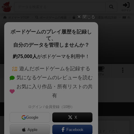
ログイン
閉じる
ボドゲーマTOP
ボードゲームの検索
推しに願いをの通販/商品詳細
作品
ボードゲームのプレイ履歴を記録し
て、
推しに願いを
自分のデータを管理しませんか？
0件の動画
約75,000人
がボドゲーマを利用中！
遊んだボードゲームを記録する
1
1
トップ
画像
動画
レビュー
カフェ
気になるゲームのレビューを読む
お気に入り作品・所有リストの共
推しに願いをのトップに戻る
有
ログイン / 会員登録（10秒）
会員の新しい投稿
Google
X
レビュー
ふたつの街の物語
Apple
Facebook
タイルを4×4で並べて街づくりします。ただし、