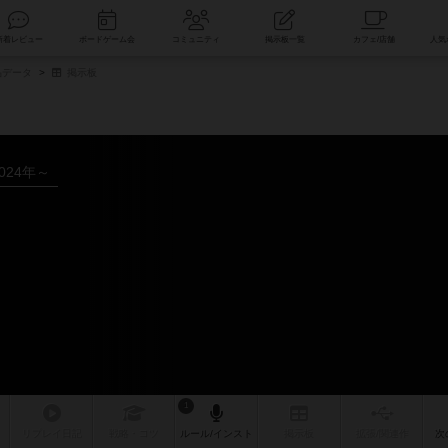
索
新着レビュー
ボードゲーム会
コミュニティ
掲示板一覧
品データ
掲示板
024年～
1
リプレイ
日記
戦略
・コツ
ルール
/インスト
掲示板
拡張/関連
作
次