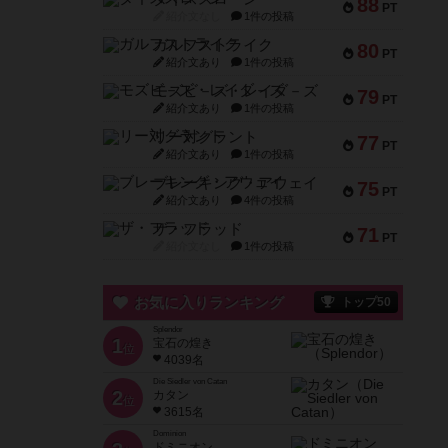
88
PT
紹介文なし
1件の投稿
ガルフストライク
80
PT
紹介文あり
1件の投稿
モズビ－ズ・レイダ－ズ
79
PT
紹介文あり
1件の投稿
リー対グラント
77
PT
紹介文あり
1件の投稿
ブレーキング・アウェイ
75
PT
紹介文あり
4件の投稿
ザ・フラッド
71
PT
紹介文なし
1件の投稿
お気に入りランキング
トップ50
Splendor
1
宝石の煌き
位
4039名
Die Siedler von Catan
2
カタン
位
3615名
Dominion
ドミニオン