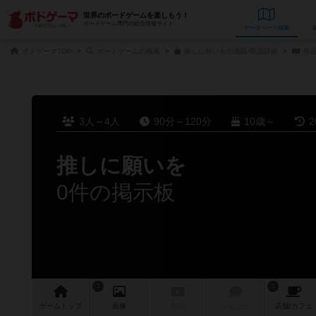
世界のボードゲームを楽しもう！
ボードゲーム専門の総合情報サイト
データベース
検
ボドゲーマTOP
ボードゲームの検索
推しに願いをの通販/商品詳細
作
3人～4人
90分～120分
10歳～
2
推しに願いを
0件の掲示板
1
1
ゲーム
トップ
画像
動画
レビュー
店舗/
カフェ