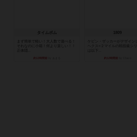
タイムボム
1809
まず簡単で軽い！大人数で遊べる！
ケビン・ザッカーがデザイン
それなのに小箱！何より楽しい！！
ヘクス=２マイルの戦役級シ
正体隠...
は以下...
約12時間前
by あまる
約12時間前
by Chaco