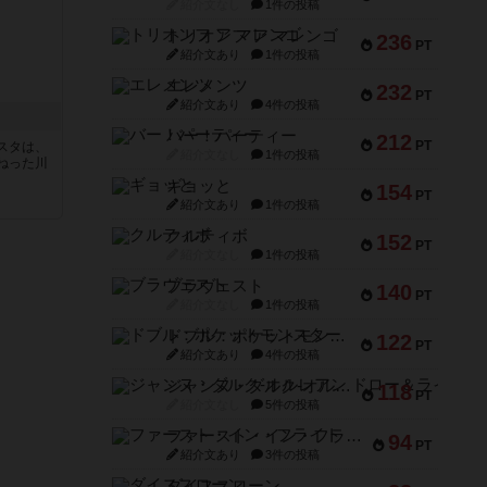
紹介文なし
1件の投稿
トリオンフ ア マレンゴ
236
PT
紹介文あり
1件の投稿
エレメンツ
232
PT
紹介文あり
4件の投稿
バー！パーティー
212
PT
スタは、
紹介文なし
1件の投稿
ねった川
ギョッと
154
PT
紹介文あり
1件の投稿
クルティボ
152
PT
紹介文なし
1件の投稿
ブラヴェスト
140
PT
紹介文なし
1件の投稿
ドブル：ポケットモンスター
122
PT
紹介文あり
4件の投稿
ジャンヌ・ダルク-オルレアン ドロー＆ライト
118
PT
紹介文なし
5件の投稿
ファースト・イン・フライト
94
PT
紹介文あり
3件の投稿
ダイススローン