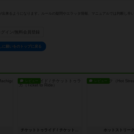
が出来るようになります。ルールの疑問やエラッタ情報、マニュアルでは判断し辛
。
ログイン/無料会員登録
しに願いをのトップに戻る
レビュー
レビュー
チケットトゥライド / チケットトゥライドアメリカ
ホットストリー