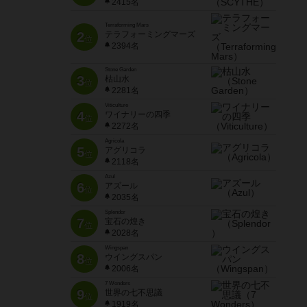
2415名
Terraforming Mars
2
テラフォーミングマーズ
位
2394名
Stone Garden
3
枯山水
位
2281名
Viticulture
4
ワイナリーの四季
位
2272名
Agricola
5
アグリコラ
位
2118名
Azul
6
アズール
位
2035名
Splendor
7
宝石の煌き
位
2028名
Wingspan
8
ウイングスパン
位
2006名
7 Wonders
9
世界の七不思議
位
1919名