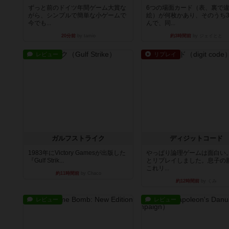
ずっと前のドイツ年間ゲーム大賞な
6つの場面カード（表、裏で
がら、シンプルで簡単な小ゲームで
絵）が何枚かあり、そのうち
今でも...
んで、同...
20分前
by tamio
約3時間前
by ジェイとと
レビュー
リプレイ
ガルフストライク
ディジットコード
1983年にVictory Gamesが出版した
やっぱり論理ゲームは面白い
『Gulf Strik...
とリプレイしました。息子の
これリ...
約11時間前
by Chaco
約12時間前
by くみ
レビュー
レビュー