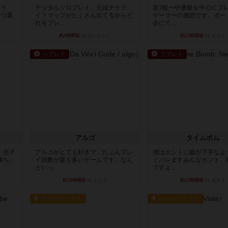
違う
デジタルソロプレイ。元祖チケラ
星7軽〜中量級を中心にプ
3つ選
イ？マップがたくさん出てるからど
ゲーマーの感想です。ボー
れをプレ...
会にて...
約4時間前
by おーちゃん
約11時間前
by おとん
リプレイ
リプレイ
アルゴ
タイムボム
。息子
アルゴがとても好きで、たぶんプレ
僕はホントに嘘が下手なよ
勝ち。
イ回数が最も多いゲームです。なん
ぐバレますみんなホント、
といっ...
ですよ...
約12時間前
by おとん
約12時間前
by あまる
ルール/インスト
ルール/インスト