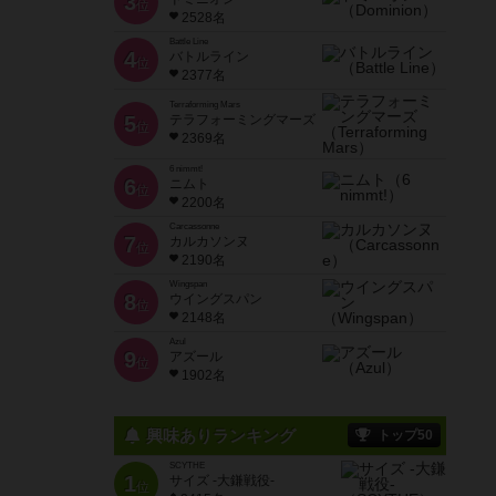
3
位
2528名
Battle Line
4
バトルライン
位
2377名
Terraforming Mars
5
テラフォーミングマーズ
位
2369名
6 nimmt!
6
ニムト
位
2200名
Carcassonne
7
カルカソンヌ
位
2190名
Wingspan
8
ウイングスパン
位
2148名
Azul
9
アズール
位
1902名
興味ありランキング
トップ50
SCYTHE
1
サイズ -大鎌戦役-
位