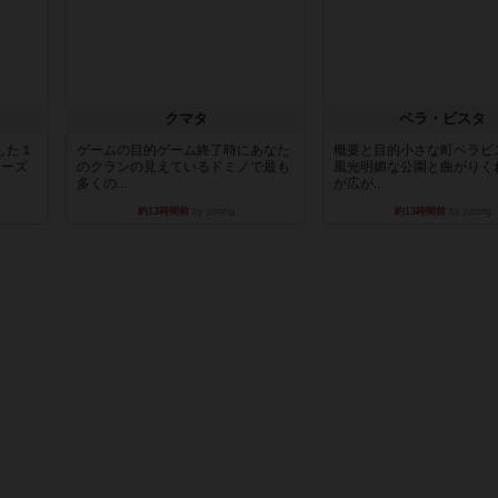
クマタ
ベラ・ビスタ
した１
ゲームの目的ゲーム終了時にあなた
概要と目的小さな町ベラビ
リーズ
のクランの見えているドミノで最も
風光明媚な公園と曲がりく
多くの...
が広が...
約13時間前
by jurong
約13時間前
by jurong