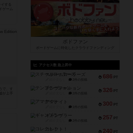
レイする
ドゲーム
ボドファン
ボードゲームに特化したクラウドファンディング
アクセス数 急上昇中
スチームローラーズ
686
PT
紹介文なし
2件の投稿
テンプテーション
うで、す
326
PT
嘘が上手
紹介文なし
2件の投稿
アマナイト
300
PT
紹介文なし
1件の投稿
ギャンブラー
257
PT
紹介文なし
2件の投稿
コレクト！
240
PT