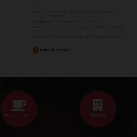
※Apple、Apple のロゴ は、米国および他の国々で登録された
Apple Inc.の商標です。
※App Store は、Apple Inc.のサービスマークです。
※Android は、グーグル インコーポレイテッドの商標または登録商
標です。
※Google Play とそのロゴは、Google Inc.の商標または登録商標で
す。
ボードゲームカフェ
運営者情報