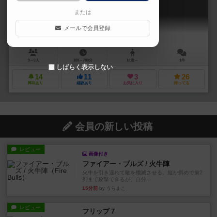
Eastern Empires
または
メールで会員登録
3～9人
180～780分
12歳～
1件
しばらく表示しない
14
11
3
26
興味あり
経験あり
お気に入り
持ってる
会員の新しい投稿
レビュー
画像付き
ファイアー・ブルズ / 火牛陣
火牛を引き連れて敵を殲滅させる。縦か斜めで前2
列まで攻撃できるが、自分...
15分前
by うらまこ
レビュー
フリップ７