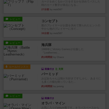
カードをめくるかパスをするかを決めてパスした
時のカード数字が得点になる...
27分前
by mob567
レビュー
コンセプト
親のプレイヤーがお題を決めて限られたヒントの
中から他のプレイヤーに当て...
39分前
by mob567
レビュー
海兵隊
1988年にVictory Gamesが出版した
『Leathernec...
約1時間前
by Chaco
ルール/インスト
画像付き
充実
パーミッド
おばあちゃんは猫が大好きです!しかし、あまりに
も多くの猫を飼っているた...
約1時間前
by jurong
レビュー
画像付き
オラパ・マイン
お気に入りのplayte製です。オラパスペースから