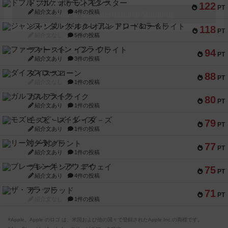
ドブル：ポケットモンスター
122
PT
紹介文あり
4件の投稿
ジャンヌ・ダルク-オルレアン ドロー＆ライト
118
PT
紹介文なし
5件の投稿
ファースト・イン・フライト
94
PT
紹介文あり
3件の投稿
ダイススローン
88
PT
紹介文なし
1件の投稿
ガルフストライク
80
PT
紹介文あり
1件の投稿
モズビ－ズ・レイダ－ズ
79
PT
紹介文あり
1件の投稿
リー対グラント
77
PT
紹介文あり
1件の投稿
ブレーキング・アウェイ
75
PT
紹介文あり
4件の投稿
ザ・フラッド
71
PT
紹介文なし
1件の投稿
※Apple、Apple のロゴ は、米国および他の国々で登録されたApple Inc.の商標です。