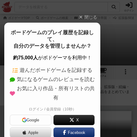
ログイン
閉じる
ボドゲーマTOP
ボードゲームの検索
文明の曙：西方帝国
拡張版/関連
ボードゲームのプレイ履歴を記録し
て、
文明の曙：西方帝国
自分のデータを管理しませんか？
拡張/関連作品 1件
約75,000人
がボドゲーマを利用中！
遊んだボードゲームを記録する
1
7
トップ
画像
動画
レビュー
カフェ
気になるゲームのレビューを読む
文明の曙：西方帝国に紐付いているボードゲーム一覧です。拡張版・続編・
お気に入り作品・所有リストの共
リメイク版などの同じシリーズを中心に、関連性の強い作品をまとめていま
す。
有
ログイン / 会員登録（10秒）
Google
X
Apple
Facebook
文明の曙:東方帝国