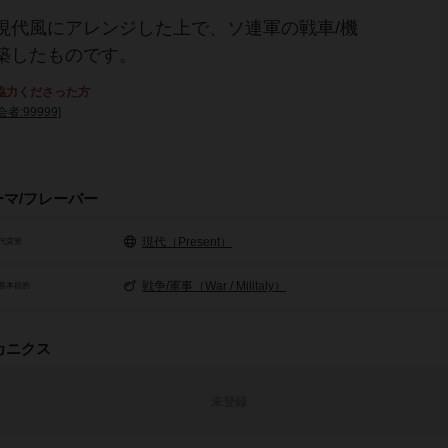
現代風にアレンジした上で、ソ連軍の戦車/機
築したものです。
協力くださった方
会者:99999]
ーマ/フレーバー
現代（Present）
代背景
戦争/軍事（War / Militaly）
基本目的
カニクス
未登録