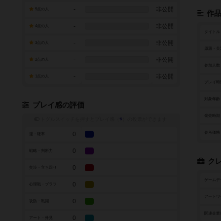
-
非公開
5点の人
作
-
非公開
4点の人
タイトル
-
非公開
3点の人
原題・英
-
非公開
2点の人
参加人数
-
非公開
1点の人
プレイ時
対象年齢
プレイ感の評価
発売時期
トグルスイッチを押すとプレイ感（
※
）の投票ができます
参考価格
0
運・確率
0
戦略・判断力
ク
0
交渉・立ち回り
ゲームデ
0
心理戦・ブラフ
アートワ
0
攻防・戦闘
関連企業
0
アート・外見