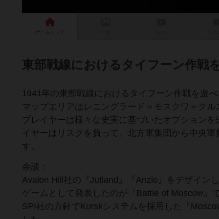
ゲーム
トップ
画像
動画
レビ
東部戦線におけるタイフーン作戦
1941年の東部戦線におけるタイフーン作戦を遊
マップエリアはレニングラード＝モスクワ＝クル
プレイヤーは様々な史実に基づいたオプションを
イヤーはリスクを負って、北方軍集団から中央軍
す。
余談：
Avalon Hill社の『Jutland』『Anzio』をデザイン
ゲームとして発表したのが『Battle of Mosc
SPI社の方針でKurskシステムを採用した『Mosc