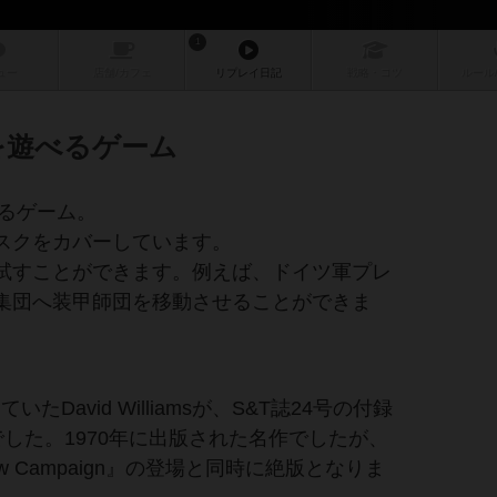
1
ュー
店舗/
カフェ
リプレイ
日記
戦略
・コツ
ルール
を遊べるゲーム
べるゲーム。
スクをカバーしています。
試すことができます。例えば、ドイツ軍プレ
集団へ装甲師団を移動させることができま
していたDavid Williamsが、S&T誌24号の付録
ow』でした。1970年に出版された名作でしたが、
ow Campaign』の登場と同時に絶版となりま