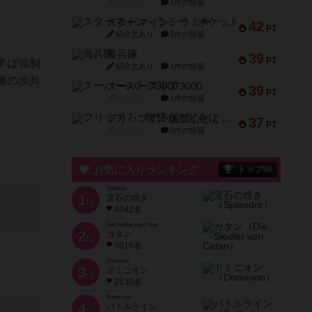
紹介文なし
1件の投稿
スターマイン・ラミー ポケット
42
PT
紹介文あり
2件の投稿
海兵隊
39
PT
半ば強制
紹介文あり
1件の投稿
連の歩兵
スーパーストア3000
39
PT
紹介文なし
1件の投稿
フリップ７：復讐心とともに
37
PT
紹介文なし
2件の投稿
お気に入りランキング
トップ50
Splendor
1
宝石の煌き
位
4042名
Die Siedler von Catan
2
カタン
位
3616名
Dominion
3
ドミニオン
位
2530名
Battle Line
4
バトルライン
位