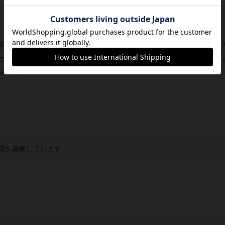
子さんが、ミニゲームしかプレイさせて貰えていなかった頃、
ームとして選ばれたのが、『最初の敗北』でした。その際、ソ
もの(=中央軍集団と対峙しているソ連の４戦...
稿を募集しています