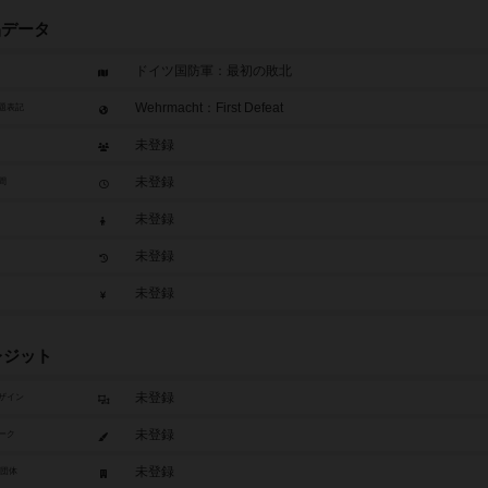
品データ
ドイツ国防軍：最初の敗北
Wehrmacht：First Defeat
題表記
未登録
未登録
間
未登録
未登録
未登録
レジット
未登録
ザイン
未登録
ーク
未登録
/団体