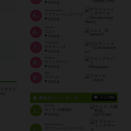
2379名
Terraforming Mars
5
テラフォーミングマーズ
位
2372名
6 nimmt!
6
ニムト
位
2202名
Carcassonne
7
カルカソンヌ
位
2191名
Wingspan
8
ウイングスパン
位
2150名
Azul
9
アズール
位
1903名
興味ありランキング
トップ50
SCYTHE
1
サイズ -大鎌戦役-
位
2415名
Terraforming Mars
2
テラフォーミングマーズ
位