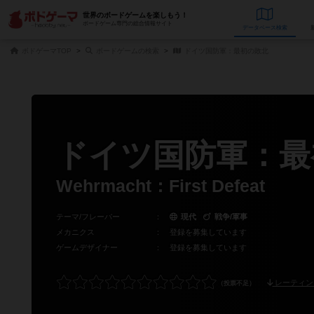
世界のボードゲームを楽しもう！
ボードゲーム専門の総合情報サイト
データベース
検
ボドゲーマTOP
ボードゲームの検索
ドイツ国防軍：最初の敗北
ドイツ国防軍：最
Wehrmacht：First Defeat
テーマ/フレーバー
：
現代
戦争/軍事
メカニクス
：
登録を募集しています
ゲームデザイナー
：
登録を募集しています
レーティン