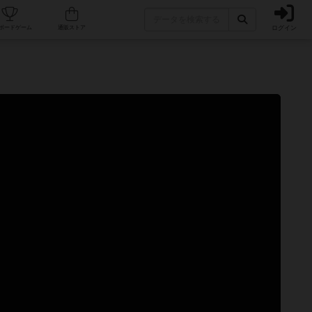
ログイン
カフェ/店舗
人気ボードゲーム
通販ストア