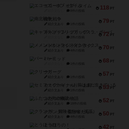
エコーズ・オブ・タイム
118
PT
紹介文なし
8件の投稿
南北戦争
79
PT
紹介文あり
1件の投稿
キャプテン・フリップ：イスラ・ボンバ
72
PT
紹介文なし
2件の投稿
メメントオンラインタクティクス
70
PT
紹介文あり
4件の投稿
パーミッド
68
PT
紹介文なし
1件の投稿
クリーグ
57
PT
紹介文あり
1件の投稿
セミファイナル ～お前はまだ生きている～
53
PT
紹介文あり
1件の投稿
ふたつの街の物語
52
PT
紹介文あり
18件の投稿
クランク! ：冒険者たち（拡張）
50
PT
紹介文あり
4件の投稿
とうほうの！
42
PT