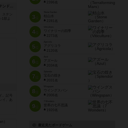
2396名
アズール：シントラのステンドグラス
Stone Garden
。ステン
3
枯山水
位
✨1部よ
2281名
Viticulture
4
ワイナリーの四季
位
2273名
Agricola
5
アグリコラ
位
2120名
Azul
6
アズール
位
2034名
Splendor
7
宝石の煌き
位
2031名
Wingspan
8
ウイングスパン
位
2006名
イ。記号
レイ。あ
7 Wonders
9
世界の七不思議
位
1920名
最近見たボードゲーム