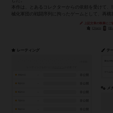
した。
本作は、とあるコレクターからの依頼を受けて、
械化軍団の戦闘序列に拘ったゲームとして、再構
上記文章の執筆にご
Chaco
[退
レーティング
テ
舞台の時
レーティングを行うには
ログイン
が必要です
ゲームの
-
非公開
10点の人
-
非公開
9点の人
メ
-
非公開
8点の人
-
非公開
7点の人
-
非公開
6点の人