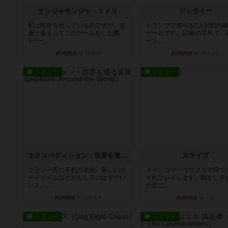
ナンジャモンジャ・ミドリ
ジンラミー
私は吃音を持っているのですが、友
トランプで遊べる2人対戦の
達と集まってこのゲームをした際、
ゲームです。10枚の手札で、
3ゲー...
ーツ...
約1時間前
by 155973
約2時間前
by OSAっち
レビュー
レビュー
エクスペディション：世界を巡る冒険
スライプ
クラマー氏の不朽の名作。新しいボ
メインコマ一つサブコマ四つ
ードゲームほどおもしろいはず？い
ぞれプレイします。動かし方
いえ。...
か壁に...
約4時間前
by 田中昌平
約4時間前
by くみ
レビュー
レビュー