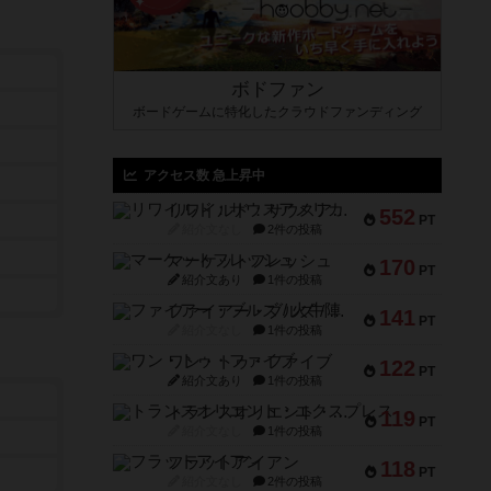
ボドファン
ボードゲームに特化したクラウドファンディング
アクセス数 急上昇中
リワイルド：サウスアメリカ
552
PT
紹介文なし
2件の投稿
マーケットフレッシュ
170
PT
紹介文あり
1件の投稿
ファイアー・ブルズ / 火牛陣
141
PT
紹介文なし
1件の投稿
ワン・トゥ・ファイブ
122
PT
紹介文あり
1件の投稿
トランスオリエント・エクスプレス
119
PT
紹介文なし
1件の投稿
フラットアイアン
118
PT
紹介文なし
2件の投稿