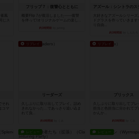
フリップ７：復讐心とともに
麻雀風
概要Flip 7が復活しました――復讐
大好きなアズールシリーズ
同じス
を伴って!オリジナルゲームの楽し...
ドグラスを作っていきます
り自由...
約3時間前
by jurong
約3時間前
by しんたろ
リプレイ
リプレイ
リーダーズ
ブリックス
でそれ
久しぶりに取り出してプレイ。詰め
久しぶりに取り出してプレ
はコマ
きれなかった…であっさり追い込ま
担当と色担当に分かれてプ
れて負...
かんか...
約4時間前
by くみ
約5時間前
by くみ
レビュー
レビュー