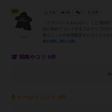
仙人
71名
1名
0
充実
「コマンドいちねんせい」こと浅田匠
的に初めてプレイするフルマップのゲ
軍ユニットの初期配置をヒストリカルな
Chaco
続きを読む（約2ヶ月前）
戦略やコツ 0件
投
ルール/インスト 0件