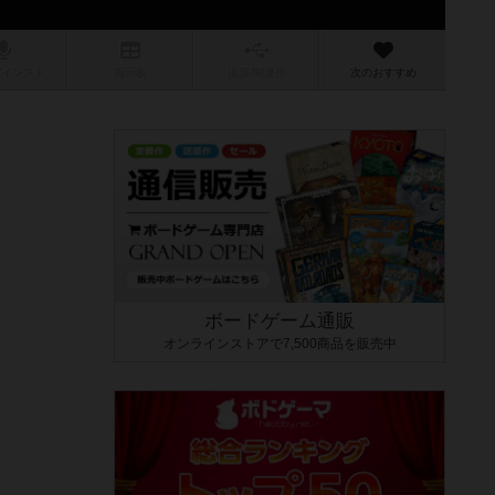
/インスト
掲示板
拡張/関連
作
次のおすすめ
ボードゲーム通販
オンラインストアで7,500商品を販売中