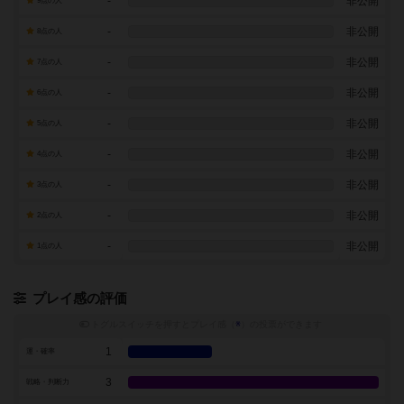
-
非公開
9点の人
-
非公開
8点の人
-
非公開
7点の人
-
非公開
6点の人
-
非公開
5点の人
-
非公開
4点の人
-
非公開
3点の人
-
非公開
2点の人
-
非公開
1点の人
プレイ感の評価
トグルスイッチを押すとプレイ感（
※
）の投票ができます
1
運・確率
3
戦略・判断力