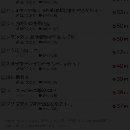
紹介文あり
1件の投稿
セミファイナル ～お前はまだ生きている～
53
PT
紹介文あり
1件の投稿
ふたつの街の物語
52
PT
紹介文あり
18件の投稿
クランク! ：冒険者たち（拡張）
50
PT
紹介文あり
4件の投稿
とうほうの！
42
PT
紹介文なし
1件の投稿
スターマイン・ラミー ポケット
42
PT
紹介文あり
2件の投稿
海兵隊
39
PT
紹介文あり
1件の投稿
スーパーストア3000
39
PT
紹介文なし
1件の投稿
フリップ７：復讐心とともに
37
PT
紹介文なし
2件の投稿
※Apple、Apple のロゴ は、米国および他の国々で登録されたApple Inc.の商標です。
※App Store は、Apple Inc.のサービスマークです。