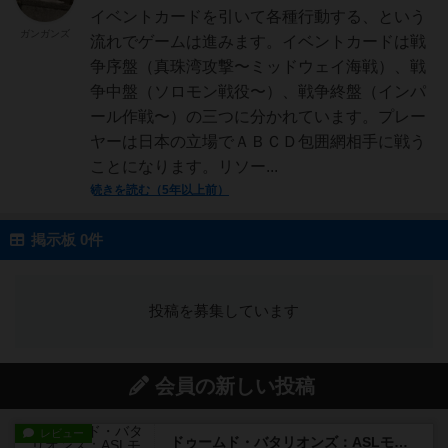
イベントカードを引いて各種行動する、という
ガンガンズ
流れでゲームは進みます。イベントカードは戦
争序盤（真珠湾攻撃〜ミッドウェイ海戦）、戦
争中盤（ソロモン戦役〜）、戦争終盤（インパ
ール作戦〜）の三つに分かれています。プレー
ヤーは日本の立場でＡＢＣＤ包囲網相手に戦う
ことになります。リソー...
続きを読む（5年以上前）
掲示板 0件
投稿を募集しています
会員の新しい投稿
レビュー
ドゥームド・バタリオンズ：ASLモジュール11