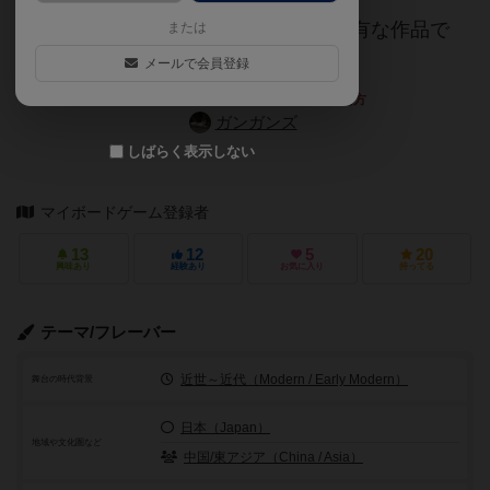
太平洋戦争全般をソロプレイ出来る稀有な作品で
または
す。
メールで会員登録
上記文章の執筆にご協力くださった方
ガンガンズ
しばらく表示しない
マイボードゲーム登録者
13
12
5
20
興味あり
経験あり
お気に入り
持ってる
テーマ/フレーバー
近世～近代（Modern / Early Modern）
舞台の時代背景
日本（Japan）
地域や文化圏など
中国/東アジア（China / Asia）