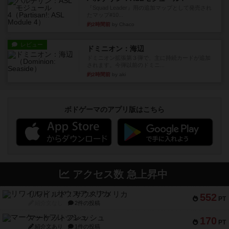
『Squad Leader』用の追加マップとして発売され
たマップ#10...
約2時間前
by Chaco
レビュー
ドミニオン：海辺
ドミニオン拡張第３弾で、主に持続カードが追加
されます。今弾以前のドミニ...
約2時間前
by aki
ボドゲーマのアプリ版はこちら
アクセス数 急上昇中
リワイルド：サウスアメリカ
552
PT
紹介文なし
2件の投稿
マーケットフレッシュ
170
PT
紹介文あり
1件の投稿