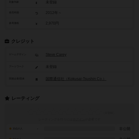
未登録
対象年齢
2012年～
発売時期
2,970円
参考価格
クレジット
Steve Carey
ゲームデザイン
未登録
アートワーク
国際通信社（Kokusai-Tsushin Co.）
関連企業/団体
レーティング
レーティングを行うには
ログイン
が必要です
-
非公開
10点の人