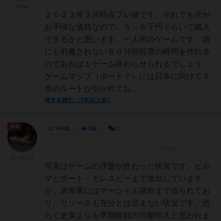
tomo
２０２３年３月時点プレ値です。それでも元が
お手頃な価格なので、５～６千円ぐらいで購入
できるかと思います。一人用のゲームです、誰
にも邪魔されない６０分弱程度の時間を作れる
のであれば１ゲーム終わらせられるでしょう。
ゲームマップ（ボード？）には日本に向けて５
本のルートが引かれてお...
続きを読む（3年以上前）
勇者
640名
0名
0
ガンガンズ
写真はゲームの序盤が終わった状況です。ビル
マとポート・モレスビーまで進出しています
が、米海軍にはマーシャル諸島まで迫られてお
り、リソースも充分とは言えない状況です。恐
らく史実よりも早期敗戦の可能性大と思われま