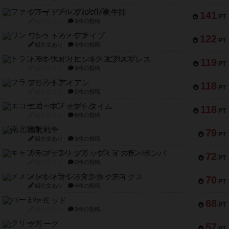
ファイアー・ブルズ / 火牛陣
141
PT
紹介文なし
1件の投稿
ワン・トゥ・ファイブ
122
PT
紹介文あり
1件の投稿
トランスオリエント・エクスプレス
119
PT
紹介文なし
1件の投稿
フラットアイアン
118
PT
紹介文なし
2件の投稿
エコーズ・オブ・タイム
118
PT
紹介文なし
8件の投稿
南北戦争
79
PT
紹介文あり
1件の投稿
キャプテン・フリップ：イスラ・ボンバ
72
PT
紹介文なし
2件の投稿
メメントオンラインタクティクス
70
PT
紹介文あり
4件の投稿
パーミッド
68
PT
紹介文なし
1件の投稿
クリーグ
57
PT