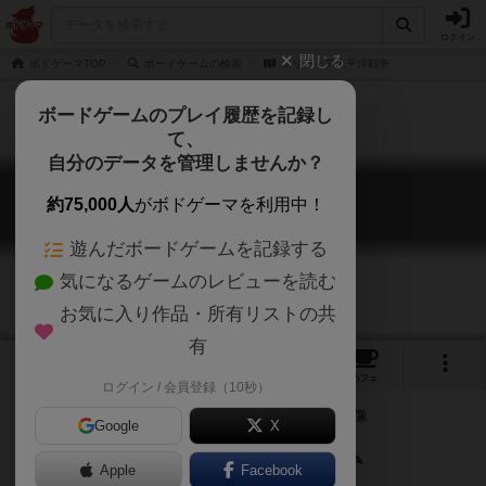
ログイン
閉じる
ボドゲーマTOP
ボードゲームの検索
ソリティア太平洋戦争
ボードゲームのプレイ履歴を記録し
て、
自分のデータを管理しませんか？
ソリティア太平洋戦争
約75,000人
がボドゲーマを利用中！
WE MUST TELL THE EMPEROR
遊んだボードゲームを記録する
気になるゲームのレビューを読む
お気に入り作品・所有リストの共
有
2
2
1
トップ
画像
動画
レビュー
カフェ
ログイン / 会員登録（10秒）
Google
X
ソロプレイ出来る太平洋戦争ゲーム
Apple
Facebook