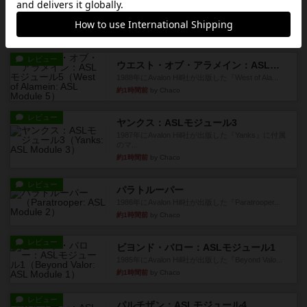
レビュー
ホロウレギオンズ：ASLモジュール7
1989年にAvalon Hill社が出版した『Hollow Legi...
約1時間前
by Chaco
レビュー
ウエスト・オブ・アラメイン：ASLモジュール5
1988年にAvalon Hill社が出版した『West of Ala...
約1時間前
by Chaco
レビュー
ヤンクス：ASLモジュール3
1987年にAvalon Hill社が出版した『Yanks』に付属
のマ...
約1時間前
by Chaco
レビュー
パラトルーパー
1986年にAvalon Hill社が出版した『Paratrooper...
約1時間前
by Chaco
レビュー
ビヨンド・バロー：ASLモジュール1
1985年にAvalon Hill社が出版した『Beyond Valo...
約1時間前
by Chaco
レビュー
パルチザン：ASLモジュール4