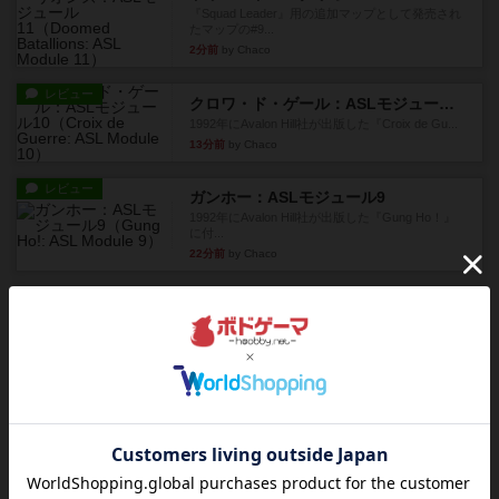
『Squad Leader』用の追加マップとして発売され
たマップの#9...
2分前
by Chaco
レビュー
クロワ・ド・ゲール：ASLモジュール10
1992年にAvalon Hill社が出版した『Croix de Gu...
13分前
by Chaco
レビュー
ガンホー：ASLモジュール9
1992年にAvalon Hill社が出版した『Gung Ho！』
に付...
22分前
by Chaco
レビュー
コード・オブ・ブシドー：ASLモジュール8
1991年にAvalon Hill社が出版した『Code of Bus...
28分前
by Chaco
レビュー
ザ・ラスト・フラー：ASLモジュール6
『Squad Leader』用の追加マップとして発売され
たマップ#11...
36分前
by Chaco