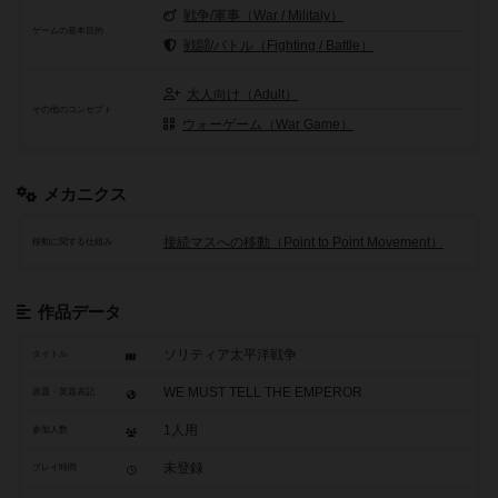
戦争/軍事（War / Militaly）
ゲームの基本目的
戦闘/バトル（Fighting / Battle）
大人向け（Adult）
その他のコンセプト
ウォーゲーム（War Game）
メカニクス
接続マスへの移動（Point to Point Movement）
移動に関する仕組み
作品データ
ソリティア太平洋戦争
タイトル
WE MUST TELL THE EMPEROR
原題・英題表記
1人用
参加人数
未登録
プレイ時間