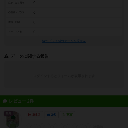
0
交渉・立ち回り
0
心理戦・ブラフ
0
攻防・戦闘
0
アート・外見
似たプレイ感のゲームを探す→
データに関する報告
ログインするとフォームが表示されます
レビュー 2件
皇帝
368名
2名
充実