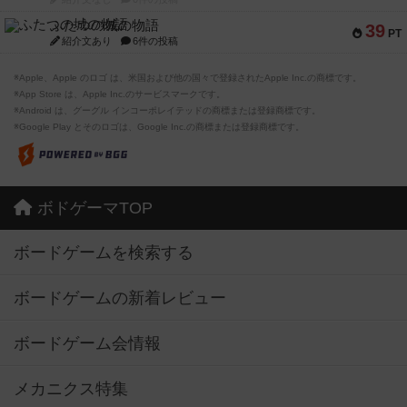
ふたつの城の物語
39
PT
紹介文あり
6件の投稿
※Apple、Apple のロゴ は、米国および他の国々で登録されたApple Inc.の商標です。
※App Store は、Apple Inc.のサービスマークです。
※Android は、グーグル インコーポレイテッドの商標または登録商標です。
※Google Play とそのロゴは、Google Inc.の商標または登録商標です。
ボドゲーマTOP
ボードゲームを検索する
ボードゲームの新着レビュー
ボードゲーム会情報
メカニクス特集