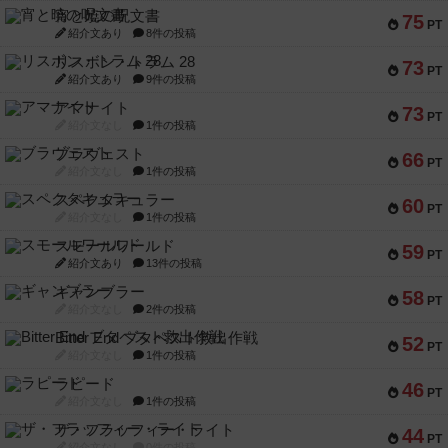
宵と暁の呪文書
75
PT
紹介文あり
8件の投稿
リスボン・トラム 28
73
PT
紹介文あり
9件の投稿
アマナイト
73
PT
紹介文なし
1件の投稿
ブラヴェスト
66
PT
紹介文なし
1件の投稿
スペクタキュラー
60
PT
紹介文なし
1件の投稿
スモールワールド
59
PT
紹介文あり
13件の投稿
ギャンブラー
58
PT
紹介文なし
2件の投稿
Bitter End ブタペスト救出作戦
52
PT
紹介文なし
1件の投稿
ラピード
46
PT
紹介文なし
1件の投稿
ザ・フラッフィー・ライト
44
PT
紹介文なし
0件の投稿