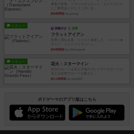
乗客の皆様、トランスオリエント・エクスプレス
にご乗車ありがとうございま...
約8時間前
by jurong
レビュー
画像付き
充実
フラットアイアン
世界に浸れる度 ☆☆☆☆★楽しさ ☆☆☆☆★
タイパ ☆☆☆☆☆マンハッ...
約9時間前
by DKnewyork
レビュー
花火：スターマイン
自分のカードは見えず他のプレイヤーのカードが
見える状態でカードを教えた...
約11時間前
by mob567
ボドゲーマのアプリ版はこちら