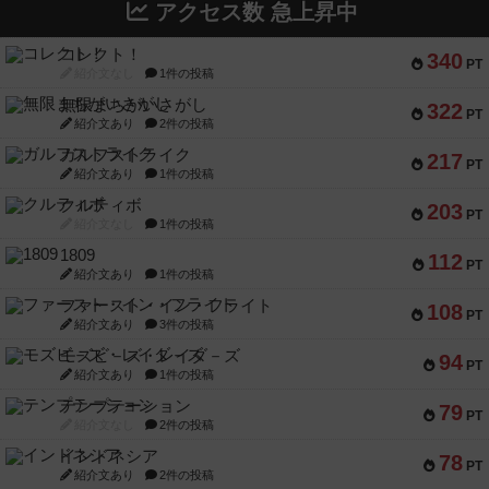
アクセス数 急上昇中
コレクト！
340
PT
紹介文なし
1件の投稿
無限まちがいさがし
322
PT
紹介文あり
2件の投稿
ガルフストライク
217
PT
紹介文あり
1件の投稿
クルティボ
203
PT
紹介文なし
1件の投稿
1809
112
PT
紹介文あり
1件の投稿
ファースト・イン・フライト
108
PT
紹介文あり
3件の投稿
モズビ－ズ・レイダ－ズ
94
PT
紹介文あり
1件の投稿
テンプテーション
79
PT
紹介文なし
2件の投稿
インドネシア
78
PT
紹介文あり
2件の投稿