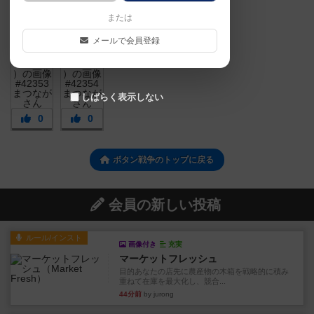
または
メールで会員登録
しばらく表示しない
0
0
ボタン戦争のトップに戻る
会員の新しい投稿
ルール/インスト
画像付き
充実
マーケットフレッシュ
目的あなたの店先に農産物の木箱を戦略的に積み
重ねて在庫を最大化し、競合...
44分前
by jurong