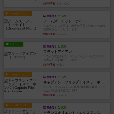
約3時間前
by みいやん
ルール/インスト
画像付き
充実
ノームズ・アット・ナイト
ベネボレンス女王は、忠実な臣民を称えるための
祝宴を開こうとしています。...
約4時間前
by jurong
レビュー
画像付き
充実
フラットアイアン
1~2人に限定された、エンジンビルド系のシステ
ム選んだ企業ボードに街で...
約4時間前
by あくり
ルール/インスト
画像付き
充実
キャプテン・フリップ：イスラ・ボンバ
イスラ・ボンバを探しに出航!潜水艦を装備し、あ
なたの乗組員を監獄から解...
約7時間前
by jurong
ルール/インスト
画像付き
充実
トランスオリエント・エクスプレス