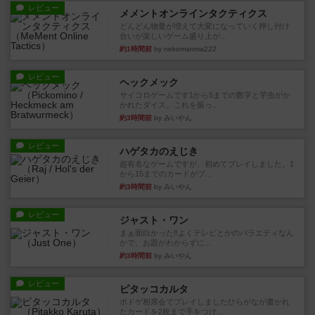
レビュー
メメントオンラインタクティクス
どんどん物量が増えて大変になっていく押し付け
合いが楽しいゲーム盛り上が...
約1時間前
by nekomanma222
レビュー
ヘックメック
サイコロゲームです1から5までの数字と芋虫がか
かれたダイス。これを振っ...
約3時間前
by みいやん
レビュー
ハゲタカのえじき
超有名なゲームですが、初めてプレイしました。1
から15までのカードがプ...
約3時間前
by みいやん
レビュー
ジャスト・ワン
まぁ面白かった‼️よくテレビとかのバラエティなん
かで、お題がわからずに...
約3時間前
by みいやん
レビュー
ピタッコカルタ
ボドゲ相席会でプレイしましたひらがなが書かれ
たカードを2枚まで手をつけ...