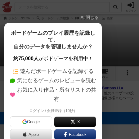
ログイン
閉じる
ボドゲーマTOP
ボードゲームの検索
ボタン戦争
画像
ボードゲームのプレイ履歴を記録し
て、
ボタン戦争
自分のデータを管理しませんか？
2件の画像
約75,000人
がボドゲーマを利用中！
遊んだボードゲームを記録する
2
2
2
トップ
画像
動画
レビュー
カフェ
気になるゲームのレビューを読む
ボドゲーマにログインすると、
「ボタン戦争（War of the Buttons / La
お気に入り作品・所有リストの共
Guerre des Boutons）」
の画像をアップロード出来たり、他のユーザーの投
稿画像に評価を付けることができます。また、トップ6の画像は様々なページ
有
で表示されます。
ログイン / 会員登録（10秒）
トップに表示される画像
Google
X
まつなが
まつなが
Apple
Facebook