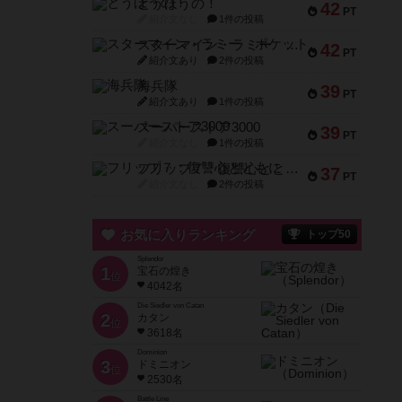
とうほうの！
42
PT
紹介文なし
1件の投稿
スターマイン・ラミー ポケット
42
PT
紹介文あり
2件の投稿
海兵隊
39
PT
紹介文あり
1件の投稿
スーパーストア3000
39
PT
紹介文なし
1件の投稿
フリップ７：復讐心とともに
37
PT
紹介文なし
2件の投稿
お気に入りランキング
トップ50
Splendor
1
宝石の煌き
位
4042名
Die Siedler von Catan
2
カタン
位
3618名
Dominion
3
ドミニオン
位
2530名
Battle Line