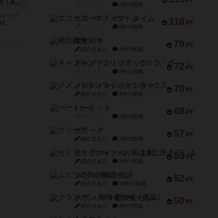
PT
ドゥームド・バタリオンズ：ASLモジュール11
紹介文なし
2件の投稿
追加マップ
エコーズ・オブ・タイム
118
PT
..
紹介文なし
8件の投稿
南北戦争
79
PT
紹介文あり
1件の投稿
キャプテン・フリップ：イスラ・ボンバ
72
PT
紹介文なし
2件の投稿
メメントオンラインタクティクス
70
PT
紹介文あり
4件の投稿
パーミッド
68
PT
紹介文なし
1件の投稿
クリーグ
57
PT
紹介文あり
1件の投稿
セミファイナル ～お前はまだ生きている～
53
PT
紹介文あり
1件の投稿
ふたつの街の物語
52
PT
紹介文あり
18件の投稿
クランク! ：冒険者たち（拡張）
50
PT
紹介文あり
4件の投稿