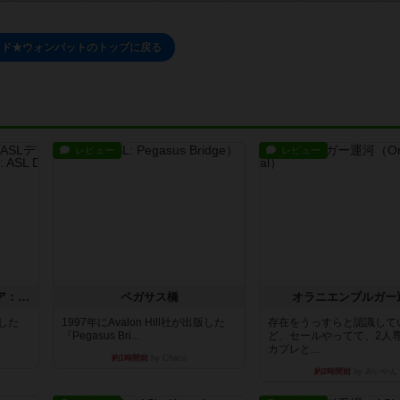
ッド★ウォンバットのトップに戻る
レビュー
レビュー
ストリート・オブ・ファイア：ASLデラックスモジュール1
ペガサス橋
オラニエンブルガー
版した
1997年にAvalon Hill社が出版した
存在をうっすらと認識して
『Pegasus Bri...
ど、セールやってて、2人
カプレと...
約1時間前
by Chaco
約2時間前
by みいやん