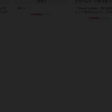
カタン
枚の手
神ゲー
『Squad Leader』用の
手の手
として発売されたマップの#9.
約5時間前
by アプー
約5時間前
by Chaco