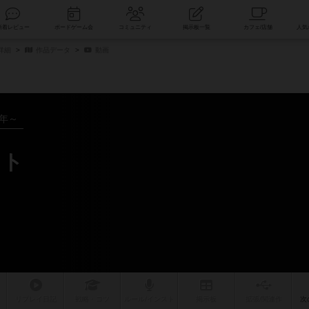
索
新着レビュー
ボードゲーム会
コミュニティ
掲示板一覧
詳細
作品データ
動画
2年～
ット
リプレイ
日記
戦略
・コツ
ルール
/インスト
掲示板
拡張/関連
作
次