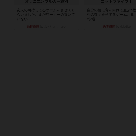
オラニエンブルガー運河
ゴットファイブ！
友人の所持してるゲームをさせても
自分の前に背を向けて並ぶ5
らいました。まだワーカーの置いて
札の数字を当てるゲーム。相
いない...
札/場...
約3時間前
by おっちょこちょい
約4時間前
by daisdice