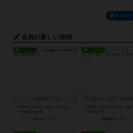
ウォンテ
会員の新しい投稿
レビュー
レビュー
ヘッジロウ・ヘル
1987年にAvalon Hill社が出版した
1985年にAvalon Hill社が出
『Hedgerow He...
『Streets of ...
約1時間前
by Chaco
約1時間前
by Chaco