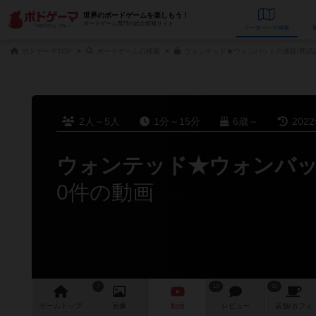
世界のボードゲームを楽しもう！
ボードゲーム専門の総合情報サイト
データベース
検
ボドゲーマTOP
ボードゲームの検索
ウォンテッド★ウォンバットの通販/商品
2人～5人
1分～15分
6歳～
202
ウォンテッド★ウォンバ
0件の動画
7
10
60
ゲーム
トップ
画像
動画
レビュー
店舗/
カフェ