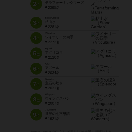
2
テラフォーミングマーズ
位
2395名
Stone Garden
3
枯山水
位
2281名
Viticulture
4
ワイナリーの四季
位
2273名
Agricola
5
アグリコラ
位
2120名
Azul
6
アズール
位
2034名
Splendor
7
宝石の煌き
位
2031名
Wingspan
8
ウイングスパン
位
2007名
7 Wonders
9
世界の七不思議
位
1921名
※Apple、Apple のロゴ は、米国および他の国々で登録された