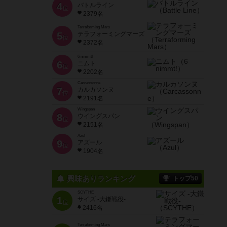
4
バトルライン
位
2379名
Terraforming Mars
5
テラフォーミングマーズ
位
2372名
6 nimmt!
6
ニムト
位
2202名
Carcassonne
7
カルカソンヌ
位
2191名
Wingspan
8
ウイングスパン
位
2151名
Azul
9
アズール
位
1904名
興味ありランキング
トップ50
SCYTHE
1
サイズ -大鎌戦役-
位
2416名
Terraforming Mars