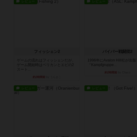
レビュー
レビュー
フィッシェン2
パイパー戦闘団2
ゲームの流れはフィッシェンだが、
1996年にAvalon Hill社が出
ゲーム開始時はペリカンとエビの2
『Kampfgruppe...
スート...
約2時間前
by Chaco
約2時間前
by うらまこ
レビュー
レビュー