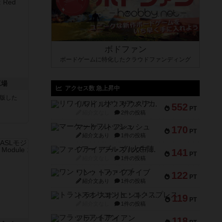
ボドファン
ボードゲームに特化したクラウドファンディング
工場
アクセス数 急上昇中
が出版した
リワイルド：サウスアメリカ
552
PT
紹介文なし
2件の投稿
マーケットフレッシュ
170
PT
紹介文あり
1件の投稿
ファイアー・ブルズ / 火牛陣
141
PT
紹介文なし
1件の投稿
ワン・トゥ・ファイブ
122
PT
紹介文あり
1件の投稿
トランスオリエント・エクスプレス
119
PT
紹介文なし
1件の投稿
フラットアイアン
118