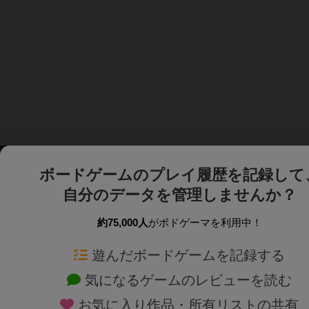
ボードゲームのプレイ履歴を記録して
自分のデータを管理しませんか？
約75,000人
がボドゲーマを利用中！
ボドゲーマTOP
ボードゲーム通販
遊んだボードゲームを記録する
気になるゲームのレビューを読む
ボードゲームを検索する
新作・再入荷情報
お気に入り作品・所有リストの共有
ボードゲームの新着レビュー
定番ボードゲームの通販