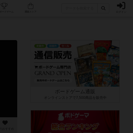
ログイン
カフェ/店舗
人気ボードゲーム
通販ストア
ボードゲーム通販
オンラインストアで7,500商品を販売中
のおすすめ