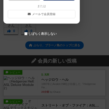
または
メールで会員登録
0
0
しばらく表示しない
ぶらり、ブラーノ島のトップに戻る
会員の新しい投稿
レビュー
充実
ヘッジロウ・ヘル
1987年にAvalon Hill社が出版した『Hedgerow
He...
25分前
by Chaco
レビュー
ストリート・オブ・ファイア：ASLデラックスモジュール1