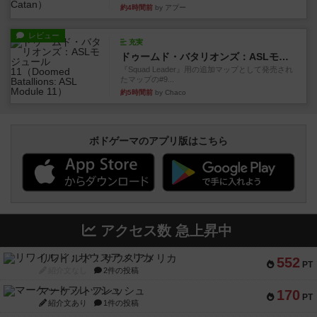
約4時間前
by アプー
レビュー
充実
ドゥームド・バタリオンズ：ASLモジュール11
『Squad Leader』用の追加マップとして発売され
たマップの#9...
約5時間前
by Chaco
ボドゲーマのアプリ版はこちら
アクセス数 急上昇中
リワイルド：サウスアメリカ
552
PT
紹介文なし
2件の投稿
マーケットフレッシュ
170
PT
紹介文あり
1件の投稿