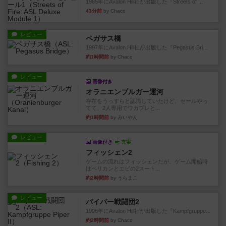
1985年にAvalon Hill社が出版した『Streets of ...
43分前
by Chaco
レビュー
ペガサス橋
1997年にAvalon Hill社が出版した『Pegasus Bri...
約1時間前
by Chaco
レビュー
画像付き
オラニエンブルガー運河
存在をうっすらと認識していたけど、セールやっ
てて、2人専用でワカプレと...
約1時間前
by みいやん
レビュー
画像付き
充実
フィッシェン2
ゲームの流れはフィッシェンだが、ゲーム開始時
はペリカンとエビの2スート...
約2時間前
by うらまこ
レビュー
パイパー戦闘団2
1996年にAvalon Hill社が出版した『Kampfgruppe...
約2時間前
by Chaco