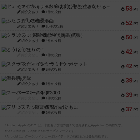
セミファイナル ～お前はまだ生きている～
53
PT
紹介文あり
1件の投稿
ふたつの街の物語
52
PT
紹介文あり
18件の投稿
クランク! ：冒険者たち（拡張）
50
PT
紹介文あり
4件の投稿
とうほうの！
42
PT
紹介文なし
1件の投稿
スターマイン・ラミー ポケット
42
PT
紹介文あり
2件の投稿
海兵隊
39
PT
紹介文あり
1件の投稿
スーパーストア3000
39
PT
紹介文なし
1件の投稿
フリップ７：復讐心とともに
37
PT
紹介文なし
2件の投稿
※Apple、Apple のロゴ は、米国および他の国々で登録されたApple Inc.の商標です。
※App Store は、Apple Inc.のサービスマークです。
※Android は、グーグル インコーポレイテッドの商標または登録商標です。