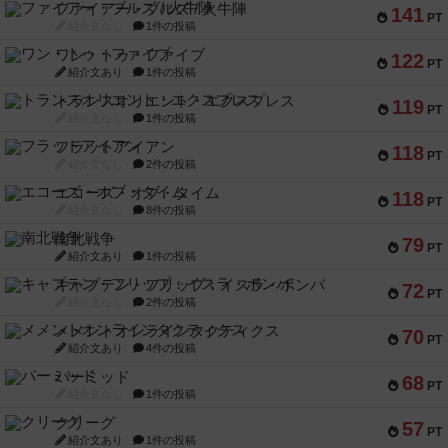
ファイアー・ブルズ / 火牛陣
141
PT
紹介文なし
1件の投稿
ワン・トゥ・ファイブ
122
PT
紹介文あり
1件の投稿
トランスオリエント・エクスプレス
119
PT
紹介文なし
1件の投稿
フラットアイアン
118
PT
紹介文なし
2件の投稿
エコーズ・オブ・タイム
118
PT
紹介文なし
8件の投稿
南北戦争
79
PT
紹介文あり
1件の投稿
キャプテン・フリップ：イスラ・ボンバ
72
PT
紹介文なし
2件の投稿
メメントオンラインタクティクス
70
PT
紹介文あり
4件の投稿
パーミッド
68
PT
紹介文なし
1件の投稿
クリーグ
57
PT
紹介文あり
1件の投稿