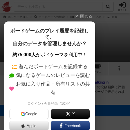
ログイン
閉じる
ボドゲーマTOP
ボードゲームの検索
ぶらり、ブラーノ島
画像
ボードゲームのプレイ履歴を記録し
て、
ぶらり、ブラーノ島
自分のデータを管理しませんか？
2件の画像
約75,000人
がボドゲーマを利用中！
遊んだボードゲームを記録する
2
3
4
トップ
画像
動画
レビュー
カフェ
気になるゲームのレビューを読む
ボドゲーマにログインすると、
「ぶらり、ブラーノ島（Walking in
お気に入り作品・所有リストの共
Burano）」
の画像をアップロード出来たり、他のユーザーの投稿画像に評価
を付けることができます。また、トップ6の画像は様々なページで表示されま
有
す。
ログイン / 会員登録（10秒）
トップに表示される画像
Google
X
まつなが
Sak_uv
Apple
Facebook