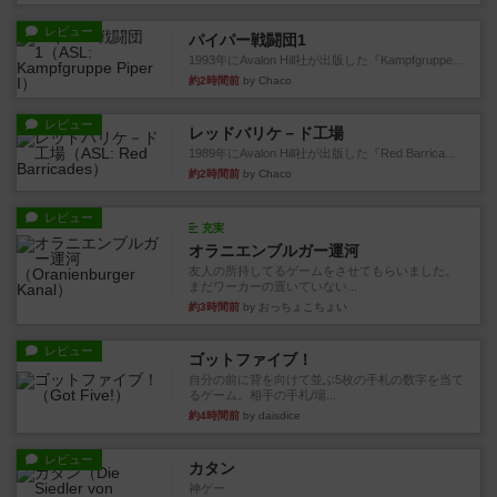
レビュー
パイパー戦闘団1
1993年にAvalon Hill社が出版した『Kampfgruppe...
約2時間前
by Chaco
レビュー
レッドバリケ－ド工場
1989年にAvalon Hill社が出版した『Red Barrica...
約2時間前
by Chaco
レビュー
充実
オラニエンブルガー運河
友人の所持してるゲームをさせてもらいました。
まだワーカーの置いていない...
約3時間前
by おっちょこちょい
レビュー
ゴットファイブ！
自分の前に背を向けて並ぶ5枚の手札の数字を当て
るゲーム。相手の手札/場...
約4時間前
by daisdice
レビュー
カタン
神ゲー