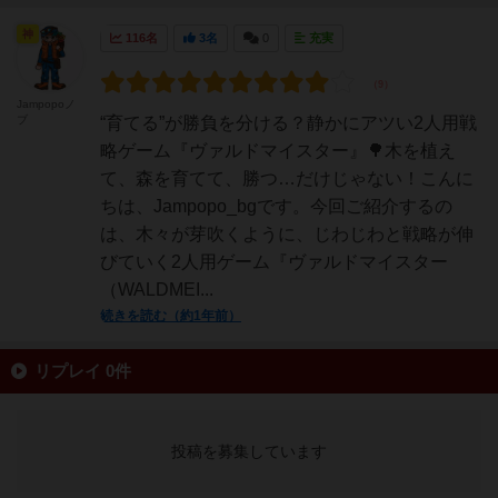
神
116名
3名
0
充実
Jampopoノ
ブ
“育てる”が勝負を分ける？静かにアツい2人用戦
略ゲーム『ヴァルドマイスター』🌳木を植え
て、森を育てて、勝つ…だけじゃない！こんに
ちは、Jampopo_bgです。今回ご紹介するの
は、木々が芽吹くように、じわじわと戦略が伸
びていく2人用ゲーム『ヴァルドマイスター
（WALDMEI...
続きを読む（約1年前）
リプレイ 0件
投稿を募集しています