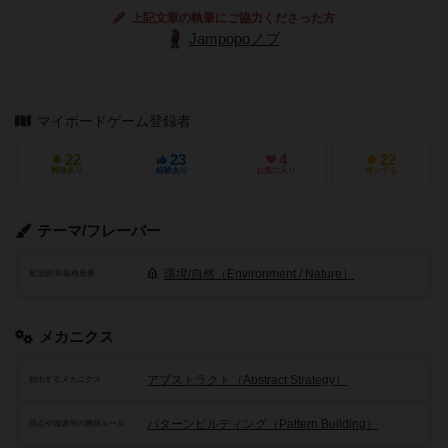
上記文章の執筆にご協力くださった方
Jampopoノブ
マイボードゲーム登録者
22
23
4
22
興味あり
経験あり
お気に入り
持ってる
テーマ/フレーバー
環境/自然（Environment / Nature）
政治経済/各種産業
メカニクス
アブストラクト（Abstract Strategy）
頻出するメカニクス
パターンビルディング（Pattern Building）
得点や資源等の獲得ルール