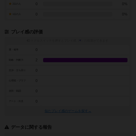
0
0%
2点の人
0
0%
1点の人
プレイ感の評価
トグルスイッチを押すとプレイ感（
※
）の投票ができます
0
運・確率
2
戦略・判断力
0
交渉・立ち回り
0
心理戦・ブラフ
0
攻防・戦闘
0
アート・外見
似たプレイ感のゲームを探す→
データに関する報告