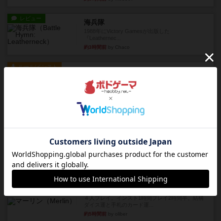
レビュー
海兵隊
1988年にVictory Gamesが出版した
『Leathernec...
約3時間前
by Chaco
ルール/インスト
画像付き
充実
パーミッド
おばあちゃんは猫が大好きです!しかし、あまりに
も多くの猫を飼っているた...
約3時間前
by jurong
レビュー
画像付き
オラパ・マイン
お気に入りのplayte製です。オラパスペースから
やり、気に入りました...
約4時間前
by くみ
レビュー
マーリン
４人プレイ。インスト1時間プレイ2時間半。結構
ダイス運と手札のカード運...
約5時間前
by oliber