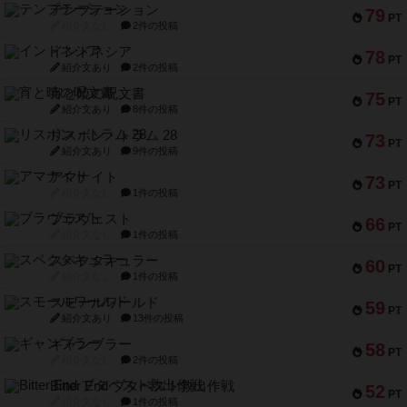
テンプテーション
79
PT
紹介文なし
2件の投稿
インドネシア
78
PT
紹介文あり
2件の投稿
宵と暁の呪文書
75
PT
紹介文あり
8件の投稿
リスボン・トラム 28
73
PT
紹介文あり
9件の投稿
アマナイト
73
PT
紹介文なし
1件の投稿
ブラヴェスト
66
PT
紹介文なし
1件の投稿
スペクタキュラー
60
PT
紹介文なし
1件の投稿
スモールワールド
59
PT
紹介文あり
13件の投稿
ギャンブラー
58
PT
紹介文なし
2件の投稿
Bitter End ブタペスト救出作戦
52
PT
紹介文なし
1件の投稿