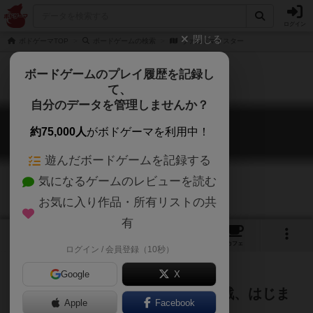
ログイン
閉じる
ボドゲーマTOP
ボードゲームの検索
ヴァルドマイスター
ボードゲームのプレイ履歴を記録し
て、
自分のデータを管理しませんか？
ヴァルドマイスター
約75,000人
がボドゲーマを利用中！
WaldMeister
遊んだボードゲームを記録する
気になるゲームのレビューを読む
お気に入り作品・所有リストの共
有
2
2
2
トップ
画像
動画
レビュー
カフェ
ログイン / 会員登録（10秒）
Google
X
読み合いが森になる。静かな頭脳戦、はじま
Apple
Facebook
る。