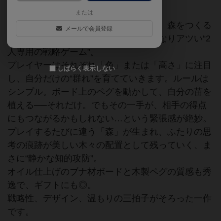
または
『ヴァルドマイスター』は、木を育て、森をつくる
メールで会員登録
という優しいテーマに見えて、実はかなりアツい“2
人専用の戦略ゲーム”。
プレイヤーはそれぞれ「色」または「高さ」に注目
しばらく表示しない
し、自分だけの“群れ”を育てていきます。ルールは
シンプル。ボード上のペグを動かして、自分の苗を
植える──それだけ。でもその一手が、相手の得点
にもつながるかもしれない…という緊張感が絶妙。
プレイするたびに違う「森」が生まれ、ふたりの思
考の痕跡が美しい木々の配置として残っていく、ま
さに“静かな知的攻防”。
オイル仕上げのブナ材ボードと木製ペグの質感も秀
逸で、ギフトにも◎。
戦略性、デザイン、温もりの三拍子がそろった一作
です。