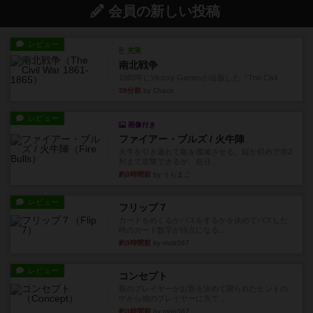
会員の新しい投稿
レビュー
充実
南北戦争
1983年にVictory Gamesが出版した『The Civil ...
39分前
by Chaco
レビュー
画像付き
ファイアー・ブルズ / 火牛陣
火牛を引き連れて敵を殲滅させる。縦か斜めで前2
列まで攻撃できるが、自分...
約3時間前
by うらまこ
レビュー
フリップ７
カードをめくるかパスをするかを決めてパスした
時のカード数字が得点になる...
約3時間前
by mob567
レビュー
コンセプト
親のプレイヤーがお題を決めて限られたヒントの
中から他のプレイヤーに当て...
約3時間前
by mob567