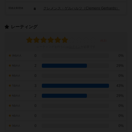
クレメンス・ゲルハルツ（Clemens Gerhards）
関連企業/団体
レーティング
レーティングを行うには
ログイン
が必要です
0
0%
10点の人
2
29%
9点の人
0
0%
8点の人
3
43%
7点の人
2
29%
6点の人
0
0%
5点の人
0
0%
4点の人
0
0%
3点の人