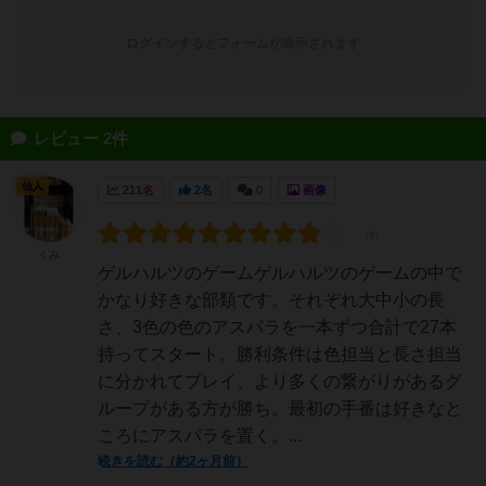
ログインするとフォームが表示されます
レビュー 2件
仙人
211名
2名
0
画像
くみ
ゲルハルツのゲームゲルハルツのゲームの中で
かなり好きな部類です。それぞれ大中小の長
さ、3色の色のアスパラを一本ずつ合計で27本
持ってスタート。勝利条件は色担当と長さ担当
に分かれてプレイ、より多くの繋がりがあるグ
ループがある方が勝ち。最初の手番は好きなと
ころにアスパラを置く。...
続きを読む（約2ヶ月前）