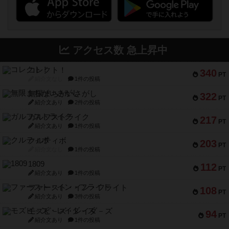
アクセス数 急上昇中
コレクト！
340
PT
紹介文なし
1件の投稿
無限まちがいさがし
322
PT
紹介文あり
2件の投稿
ガルフストライク
217
PT
紹介文あり
1件の投稿
クルティボ
203
PT
紹介文なし
1件の投稿
1809
112
PT
紹介文あり
1件の投稿
ファースト・イン・フライト
108
PT
紹介文あり
3件の投稿
モズビ－ズ・レイダ－ズ
94
PT
紹介文あり
1件の投稿