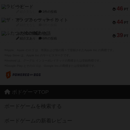
ラピード
46
PT
紹介文なし
1件の投稿
ザ・フラッフィー・ライト
44
PT
紹介文なし
0件の投稿
ふたつの城の物語
39
PT
紹介文あり
6件の投稿
※Apple、Apple のロゴ は、米国および他の国々で登録されたApple Inc.の商標です。
※App Store は、Apple Inc.のサービスマークです。
※Android は、グーグル インコーポレイテッドの商標または登録商標です。
※Google Play とそのロゴは、Google Inc.の商標または登録商標です。
ボドゲーマTOP
ボードゲームを検索する
ボードゲームの新着レビュー