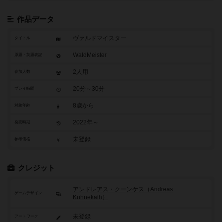
作品データ
ヴァルドマイスター
タイトル
WaldMeister
原題・英題表記
2人用
参加人数
20分～30分
プレイ時間
8歳から
対象年齢
2022年～
発売時期
未登録
参考価格
クレジット
アンドレアス・クーンケス（Andreas
ゲームデザイン
Kuhnekath）
未登録
アートワーク