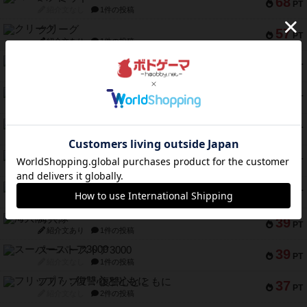
68
PT
紹介文なし
1件の投稿
クリーグ
57
PT
紹介文あり
1件の投稿
セミファイナル ～お前はまだ生きている～
53
PT
紹介文あり
1件の投稿
ふたつの街の物語
52
PT
紹介文あり
18件の投稿
クランク! ：冒険者たち（拡張）
50
PT
紹介文あり
4件の投稿
とうほうの！
42
PT
紹介文なし
1件の投稿
スターマイン・ラミー ポケット
42
PT
紹介文あり
2件の投稿
海兵隊
39
PT
紹介文あり
1件の投稿
スーパーストア3000
39
PT
紹介文なし
1件の投稿
フリップ７：復讐心とともに
37
PT
紹介文なし
2件の投稿