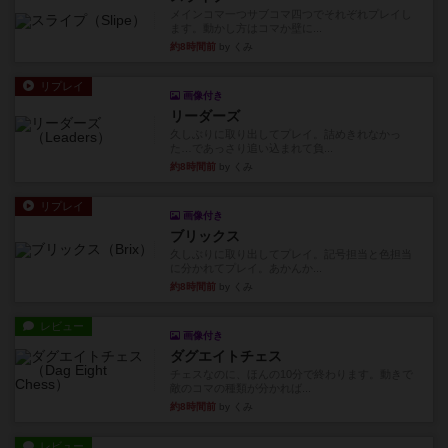
メインコマ一つサブコマ四つでそれぞれプレイし
ます。動かし方はコマか壁に...
約8時間前
by くみ
リプレイ
画像付き
リーダーズ
久しぶりに取り出してプレイ。詰めきれなかっ
た…であっさり追い込まれて負...
約8時間前
by くみ
リプレイ
画像付き
ブリックス
久しぶりに取り出してプレイ。記号担当と色担当
に分かれてプレイ。あかんか...
約8時間前
by くみ
レビュー
画像付き
ダグエイトチェス
チェスなのに、ほんの10分で終わります。動きで
敵のコマの種類が分かれば...
約8時間前
by くみ
レビュー