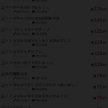
紹介文なし
2件の投稿
マーケットフレッシュ
170
PT
紹介文あり
1件の投稿
ファイアー・ブルズ / 火牛陣
141
PT
紹介文なし
1件の投稿
ワン・トゥ・ファイブ
122
PT
紹介文あり
1件の投稿
トランスオリエント・エクスプレス
119
PT
紹介文なし
1件の投稿
フラットアイアン
118
PT
紹介文なし
2件の投稿
エコーズ・オブ・タイム
118
PT
紹介文なし
8件の投稿
南北戦争
79
PT
紹介文あり
1件の投稿
キャプテン・フリップ：イスラ・ボンバ
72
PT
紹介文なし
2件の投稿
メメントオンラインタクティクス
70
PT
紹介文あり
4件の投稿
パーミッド