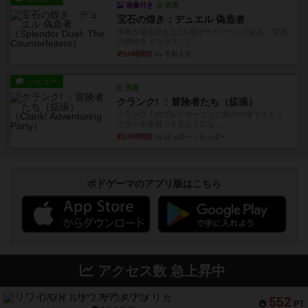
画像付き
充実
宝石の煌き：デュエル 偽造者
筆者が最も好きな2人用ボードゲームである『宝石
の煌めき デュエル』に、...
約10時間前
by 手動人形
レビュー
充実
クランク! ：冒険者たち（拡張）
クランク！のプレイヤーごとに能力の違うキャラ
クターを使用できるようにな...
約10時間前
by ぽっぽーくるっぽー
ボドゲーマのアプリ版はこちら
アクセス数 急上昇中
リワイルド：サウスアメリカ
552
PT