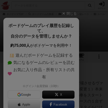
ログイン
閉じる
ボドゲーマTOP
ボードゲームの検索
チキチキマシン猛レース
ルール/
ボードゲームのプレイ履歴を記録し
て、
チキチキマシン猛レース
自分のデータを管理しませんか？
1件のルール/インスト
約75,000人
がボドゲーマを利用中！
遊んだボードゲームを記録する
8
2
5
トップ
画像
動画
レビュー
カフェ
気になるゲームのレビューを読む
お気に入り作品・所有リストの共
神
148名
0名
0
充実
有
11台のチキチキマシンを同時に登場させるヴァ
ログイン / 会員登録（10秒）
chaco
リアントルールです。初期配置の変更１）本来
Google
X
のルールでは未使用となる４台の車をスタート
ボード上で後方に位置する４スペースの１台ず
Apple
Facebook
つ無作為に並べる２）後半のコースタイルには