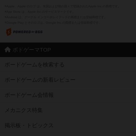
※Apple、Apple のロゴ は、米国および他の国々で登録されたApple Inc.の商標です。
※App Store は、Apple Inc.のサービスマークです。
※Android は、グーグル インコーポレイテッドの商標または登録商標です。
※Google Play とそのロゴは、Google Inc.の商標または登録商標です。
ボドゲーマTOP
ボードゲームを検索する
ボードゲームの新着レビュー
ボードゲーム会情報
メカニクス特集
掲示板・トピックス