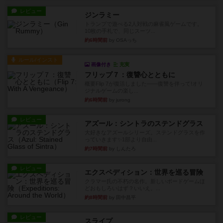
レビュー
ジンラミー
トランプで遊べる2人対戦の麻雀風ゲームです。
10枚の手札で、同じスーツ...
約6時間前
by OSAっち
ルール/インスト
画像付き
充実
フリップ７：復讐心とともに
概要Flip 7が復活しました――復讐を伴って!オリ
ジナルゲームの楽し...
約6時間前
by jurong
レビュー
アズール：シントラのステンドグラス
大好きなアズールシリーズ。ステンドグラスを作
っていきます✨1部より自由...
約7時間前
by しんたろ
レビュー
エクスペディション：世界を巡る冒険
クラマー氏の不朽の名作。新しいボードゲームほ
どおもしろいはず？いいえ。...
約8時間前
by 田中昌平
レビュー
スライプ