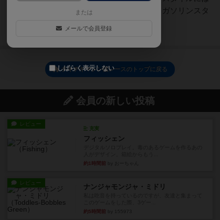
必ず踏み切りタイルを選択して、ガソリンスタ
または
ンドから3スペース目...
メールで会員登録
続きを読む（約3年前）
しばらく表示しない
チキチキマシン猛レースのトップに戻る
会員の新しい投稿
レビュー
充実
フィッシェン
デジタルソロプレイ。毒のあるゲームを作るあの
人がデザイン。箱絵からもう...
約1時間前
by おーちゃん
レビュー
ナンジャモンジャ・ミドリ
私は吃音を持っているのですが、友達と集まって
このゲームをした際、3ゲー...
約5時間前
by 155973