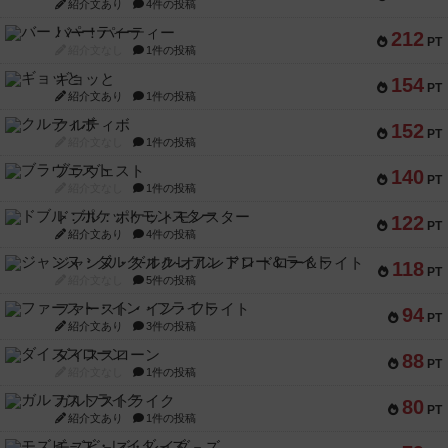
紹介文あり
4件の投稿
バー！パーティー
212
PT
紹介文なし
1件の投稿
ギョッと
154
PT
紹介文あり
1件の投稿
クルティボ
152
PT
紹介文なし
1件の投稿
ブラヴェスト
140
PT
紹介文なし
1件の投稿
ドブル：ポケットモンスター
122
PT
紹介文あり
4件の投稿
ジャンヌ・ダルク-オルレアン ドロー＆ライト
118
PT
紹介文なし
5件の投稿
ファースト・イン・フライト
94
PT
紹介文あり
3件の投稿
ダイススローン
88
PT
紹介文なし
1件の投稿
ガルフストライク
80
PT
紹介文あり
1件の投稿
モズビ－ズ・レイダ－ズ