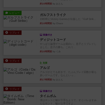
約16時間前
by おとん
レビュー
ガルフストライク
1983年にVictory Gamesが出版した『Gulf Strik...
約16時間前
by Chaco
リプレイ
画像付き
ディジットコード
やっぱり論理ゲームは面白い。息子とリプレイし
ました。息子の勝ち。これリ...
約16時間前
by くみ
リプレイ
充実
アルゴ
アルゴがとても好きで、たぶんプレイ回数が最も
多いゲームです。なんといっ...
約17時間前
by おとん
リプレイ
画像付き
タイムボム
僕はホントに嘘が下手なようで、すぐバレますみ
んなホント、嘘が上手ですよ...