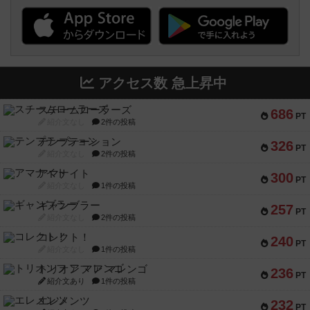
アクセス数 急上昇中
スチームローラーズ
686
PT
紹介文なし
2件の投稿
テンプテーション
326
PT
紹介文なし
2件の投稿
アマナイト
300
PT
紹介文なし
1件の投稿
ギャンブラー
257
PT
紹介文なし
2件の投稿
コレクト！
240
PT
紹介文なし
1件の投稿
トリオンフ ア マレンゴ
236
PT
紹介文あり
1件の投稿
エレメンツ
232
PT