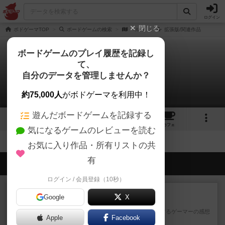
ログイン
閉じる
ボドゲーマTOP
ボードゲームの検索
ベルソ
拡張版/関連作品
ボードゲームのプレイ履歴を記録し
て、
ベルソ
自分のデータを管理しませんか？
拡張/関連作品 0件
約75,000人
がボドゲーマを利用中！
遊んだボードゲームを記録する
1
1
2
トップ
画像
動画
レビュー
カフェ
気になるゲームのレビューを読む
お気に入り作品・所有リストの共
有
会員の新しい投稿
ログイン / 会員登録（10秒）
レビュー
画像付き
充実
Google
X
ワンラウンド
星5軽〜中量級を中心にプレイするゲーマーの感想
Apple
Facebook
です。今回はボードゲーム...