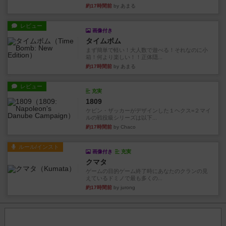
約17時間前
by あまる
レビュー
画像付き
タイムボム
まず簡単で軽い！大人数で遊べる！それなのに小
箱！何より楽しい！！正体隠...
約17時間前
by あまる
レビュー
充実
1809
ケビン・ザッカーがデザインした１ヘクス=２マイ
ルの戦役級シリーズは以下...
約17時間前
by Chaco
ルール/インスト
画像付き
充実
クマタ
ゲームの目的ゲーム終了時にあなたのクランの見
えているドミノで最も多くの...
約17時間前
by jurong