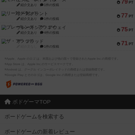
79
PT
紹介文あり
1件の投稿
リー対グラント
77
PT
紹介文あり
1件の投稿
ブレーキング・アウェイ
75
PT
紹介文あり
4件の投稿
ザ・フラッド
71
PT
紹介文なし
1件の投稿
※Apple、Apple のロゴ は、米国および他の国々で登録されたApple Inc.の商標です。
※App Store は、Apple Inc.のサービスマークです。
※Android は、グーグル インコーポレイテッドの商標または登録商標です。
※Google Play とそのロゴは、Google Inc.の商標または登録商標です。
ボドゲーマTOP
ボードゲームを検索する
ボードゲームの新着レビュー