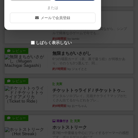
約3時間前
by おとん
または
レビュー
充実
メールで会員登録
花火
ずっと前のドイツ年間ゲーム大賞ながら、シンプ
ルで簡単な小ゲームで今でも...
約5時間前
by tamio
しばらく表示しない
レビュー
無限まちがいさがし
6つの場面カード（表、裏で違う絵）が何枚かあ
り、そのうち3つ選んで、同...
約7時間前
by ジェイとと
レビュー
充実
チケットトゥライド / チケットトゥライドアメリカ
デジタルソロプレイ。元祖チケライ？マップがた
くさん出てるからどれをプレ...
約9時間前
by おーちゃん
レビュー
画像付き
充実
ホットストリーク
星7軽〜中量級を中心にプレイするゲーマーの感想
です。ボードゲーム会にて...