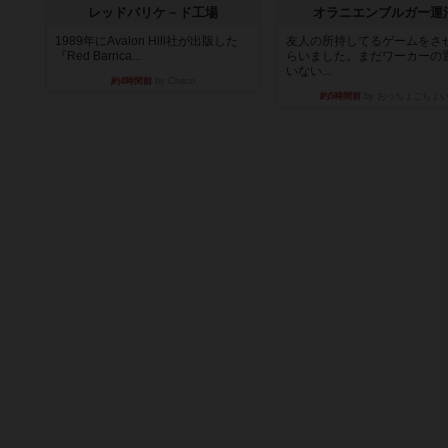
レッドバリケ－ド工場
オラニエンブルガー運
1989年にAvalon Hill社が出版した
友人の所持してるゲームをさ
『Red Barrica...
らいました。まだワーカーの
いない...
約4時間前
by Chaco
約5時間前
by おっちょこちょ