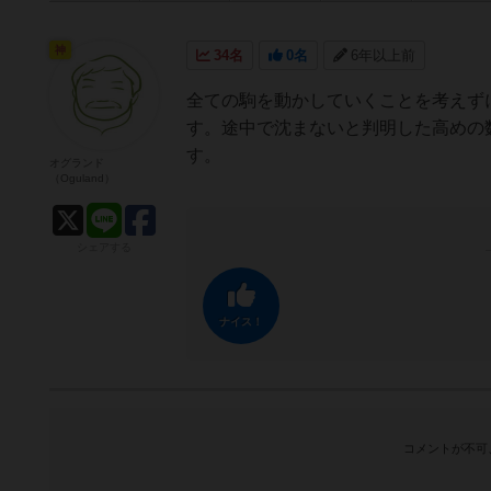
神
34名
0名
6年以上前
全ての駒を動かしていくことを考えず
す。途中で沈まないと判明した高めの
す。
オグランド
（Oguland）
シェアする
ナイス！
コメントが不可