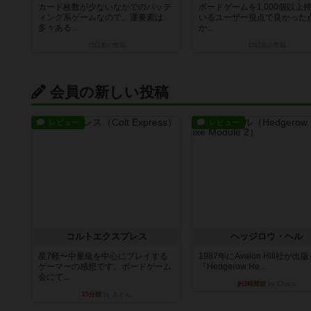
カード枚数が少ないなかでのバッテ
ボードゲームを1,000個以上
ィング系ゲームなので、運要素は
いるユーザー視点で良かった
多々ある...
か...
15日前
の投稿
15日前
の投稿
会員の新しい投稿
レビュー
レビュー
コルトエクスプレス
ヘッジロウ・ヘル
星7軽〜中量級を中心にプレイする
1987年にAvalon Hill社が出
ゲーマーの感想です。ボードゲーム
『Hedgerow He...
会にて...
約3時間前
by Chaco
25分前
by おとん