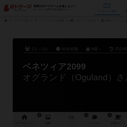
世界のボードゲームを楽しもう！
ボードゲーム専門の総合情報サイト
データベース
検
ボドゲーマTOP
ボードゲームの検索
ベネツィア2099
戦略やコツ
2人～5人
60分前後
8歳～
2014
ベネツィア2099
オグランド（Oguland）
6
3
3
ゲーム
トップ
画像
動画
レビュー
店舗/
カフェ