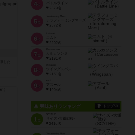
4
バトルライン
位
2379名
Terraforming Mars
5
テラフォーミングマーズ
位
2372名
6 nimmt!
6
ニムト
位
2202名
Carcassonne
7
カルカソンヌ
位
2191名
が出版した
Wingspan
8
ウイングスパン
位
2151名
Azul
9
アズール
位
1904名
興味ありランキング
トップ50
SCYTHE
1
サイズ -大鎌戦役-
位
2416名
Terraforming Mars