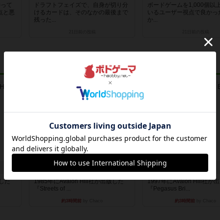
持って
ドラフトフェイズで、自身が切り分
ボードゲームを1,000個以
点と悪
けるカードは、そのなかの最後まで
いるユーザー視点で良かっ
残った...
か...
21日前
の投稿
21日前
の投稿
レビュー
レビュー
ストリート・オブ・ファイア：ASLデラックスモジュール1
ペガサス橋
版した
1985年にAvalon Hill社が出版した
1997年にAvalon Hill社
『Streets of ...
『Pegasus Bri...
約3時間前
by Chaco
約3時間前
by Chaco