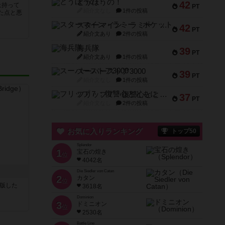
とうほうの！
42
上持って
PT
紹介文なし
1件の投稿
た点と悪
スターマイン・ラミー ポケット
42
PT
紹介文あり
2件の投稿
海兵隊
39
PT
紹介文あり
1件の投稿
スーパーストア3000
39
PT
紹介文なし
1件の投稿
フリップ７：復讐心とともに
37
PT
紹介文なし
2件の投稿
お気に入りランキング
トップ50
Splendor
1
宝石の煌き
位
4042名
Die Siedler von Catan
2
カタン
位
が出版した
3618名
Dominion
3
ドミニオン
位
2530名
Battle Line