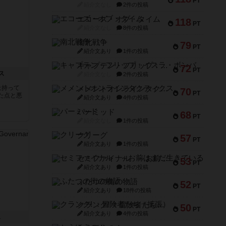
PT
紹介文なし
2件の投稿
エコーズ・オブ・タイム
118
PT
紹介文なし
8件の投稿
南北戦争
79
PT
紹介文あり
1件の投稿
キャプテン・フリップ：イスラ・ボンバ
72
PT
ス
紹介文なし
2件の投稿
上持って
メメントオンラインタクティクス
70
PT
た点と悪
紹介文あり
4件の投稿
パーミッド
68
PT
紹介文なし
1件の投稿
クリーグ
57
PT
紹介文あり
1件の投稿
セミファイナル ～お前はまだ生きている～
53
PT
紹介文あり
1件の投稿
ふたつの街の物語
52
PT
紹介文あり
18件の投稿
クランク! ：冒険者たち（拡張）
50
PT
紹介文あり
4件の投稿
ス