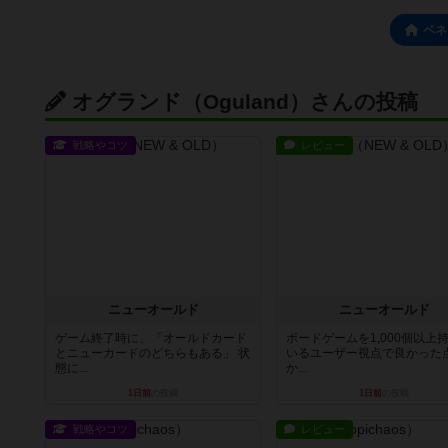
ベネ
オグランド（Oguland）さんの投稿
戦略やコツ
レビュー
ニューオールド
ニューオールド
ゲーム終了時に、「オールドカード
ボードゲームを1,000個以上
とニューカードのどちらもある」 状
いるユーザー視点で良かった
態に...
か...
1日前
の投稿
1日前
の投稿
戦略やコツ
レビュー