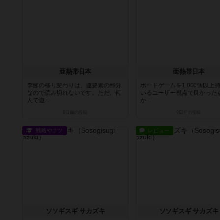
亜熱帯日本
亜熱帯日本
季節の移り変わりは、運要素の部分
ボードゲームを1,000個以上
なので読み切れないです。ただ、何
いるユーザー視点で良かった
人で遊...
か...
9日前
の投稿
9日前
の投稿
戦略やコツ
レビュー
ソソギスギ サカズキ
ソソギスギ サカズキ