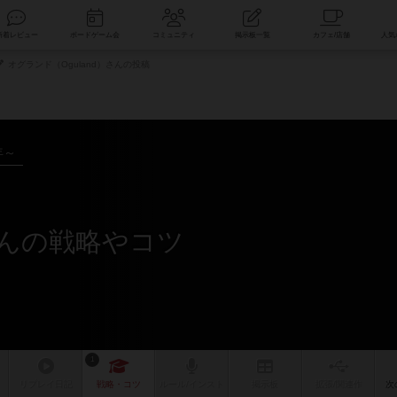
索
新着レビュー
ボードゲーム会
コミュニティ
掲示板一覧
オグランド（Oguland）さんの投稿
年～
さんの戦略やコツ
1
リプレイ
日記
戦略
・コツ
ルール
/インスト
掲示板
拡張/関連
作
次