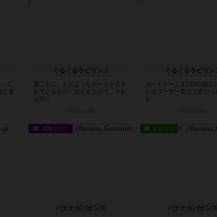
ぐるぐるラビリンス
ぐるぐるラビリン
持って
層ごとに、どのようなカードが含ま
ボードゲームを1,000個以
点と悪
れているかの一覧があるので、それ
いるユーザー視点で良かっ
を常に...
か...
15日前
の投稿
15日前
の投稿
戦略やコツ
レビュー
バナナガバナンス
バナナガバナン