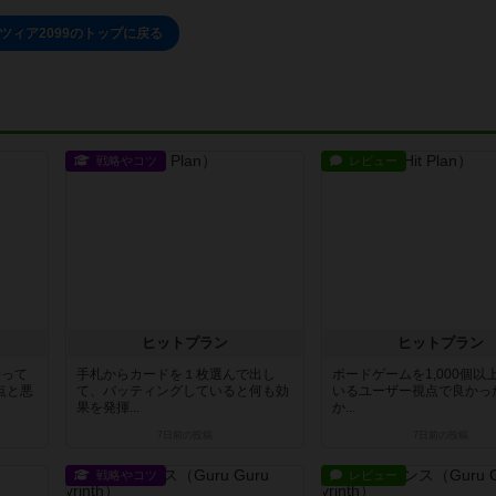
ツィア2099のトップに戻る
戦略やコツ
レビュー
ヒットプラン
ヒットプラン
持って
手札からカードを１枚選んで出し
ボードゲームを1,000個以
点と悪
て、バッティングしていると何も効
いるユーザー視点で良かっ
果を発揮...
か...
7日前
の投稿
7日前
の投稿
戦略やコツ
レビュー