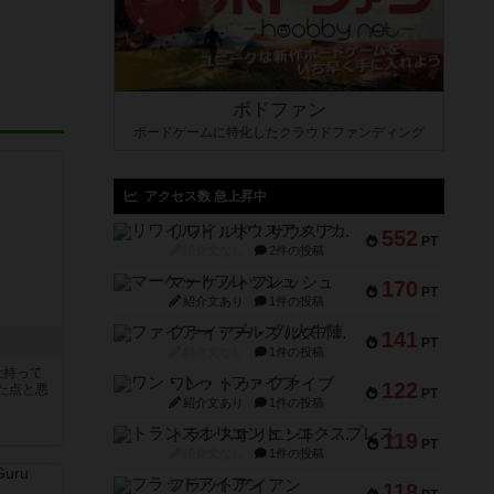
ボドファン
ボードゲームに特化したクラウドファンディング
アクセス数 急上昇中
リワイルド：サウスアメリカ
552
PT
紹介文なし
2件の投稿
マーケットフレッシュ
170
PT
紹介文あり
1件の投稿
ファイアー・ブルズ / 火牛陣
141
PT
紹介文なし
1件の投稿
上持って
ワン・トゥ・ファイブ
122
た点と悪
PT
紹介文あり
1件の投稿
トランスオリエント・エクスプレス
119
PT
紹介文なし
1件の投稿
フラットアイアン
118