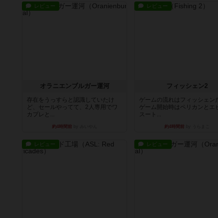
レビュー
レビュー
オラニエンブルガー運河
フィッシェン2
存在をうっすらと認識していたけ
ゲームの流れはフィッシェン
ど、セールやってて、2人専用でワ
ゲーム開始時はペリカンとエ
カプレと...
スート...
約4時間前
by みいやん
約4時間前
by うらまこ
レビュー
レビュー