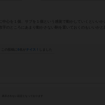
に中心を１個、サブを１個という感覚で動かしていくといいか
数字のところにあまり動かさない駒を置いておくのもいいかと
この投稿に
0
名が
ナイス！
しました
、表示されない設定となっております