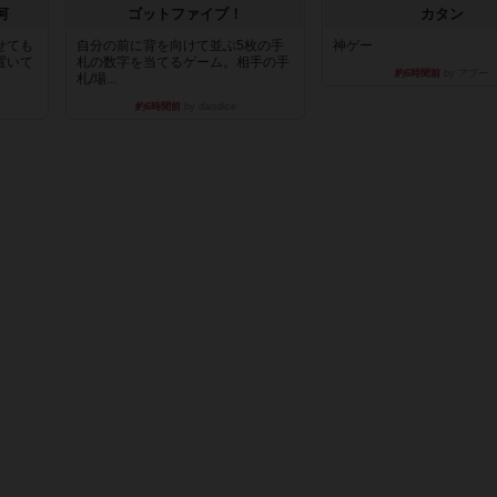
河
ゴットファイブ！
カタン
せても
自分の前に背を向けて並ぶ5枚の手
神ゲー
置いて
札の数字を当てるゲーム。相手の手
約6時間前
by アプー
札/場...
い
約6時間前
by daisdice