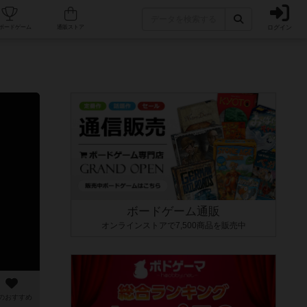
ログイン
カフェ/店舗
人気ボードゲーム
通販ストア
ボードゲーム通販
オンラインストアで7,500商品を販売中
のおすすめ