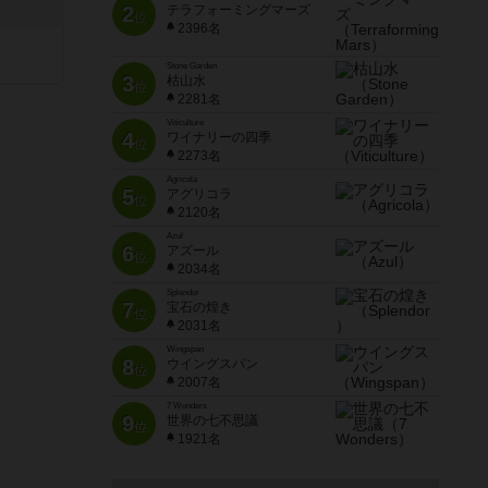
2
テラフォーミングマーズ
位
2396名
Stone Garden
3
枯山水
位
2281名
Viticulture
4
ワイナリーの四季
位
2273名
Agricola
5
アグリコラ
位
2120名
Azul
6
アズール
位
2034名
Splendor
7
宝石の煌き
位
2031名
Wingspan
8
ウイングスパン
位
2007名
7 Wonders
9
世界の七不思議
位
1921名