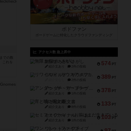
ボドファン
ボードゲームに特化したクラウドファンディング
アクセス数 急上昇中
5までの数
無限まちがいさがし
。これを
574
PT
紹介文あり
2件の投稿
リワイルド：サウスアメリカ
389
PT
紹介文なし
2件の投稿
アンダー・ザ・テーブラー
378
PT
紹介文あり
1件の投稿
宵と暁の呪文書
133
PT
紹介文あり
8件の投稿
セミファイナル ～お前はまだ生きている～
103
PT
紹介文あり
1件の投稿
ワン・トゥ・ファイブ
97