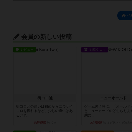
ベ
会員の新しい投稿
レビュー
戦略やコツ
街コロ通
ニューオールド
街コロとの違いは初めから二つサイ
ゲーム終了時に、「オールド
コロを振れるなど、少しの違いはあ
とニューカードのどちらもある
るけれ...
態に...
約2時間前
by くみ
約3時間前
by オグランド（Ogulan