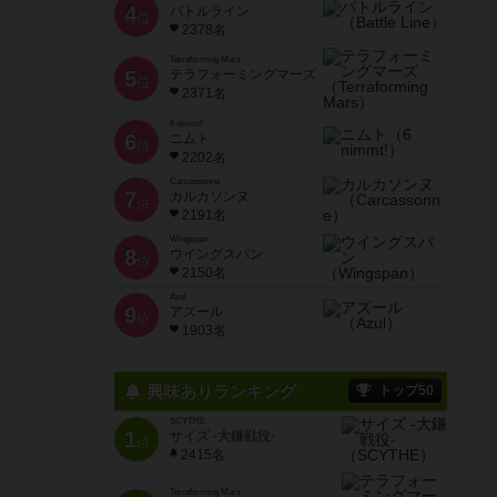
4
バトルライン
位
2378名
Terraforming Mars
5
テラフォーミングマーズ
位
2371名
6 nimmt!
6
ニムト
位
2202名
Carcassonne
7
カルカソンヌ
位
2191名
Wingspan
8
ウイングスパン
位
2150名
Azul
9
アズール
位
1903名
興味ありランキング
トップ50
SCYTHE
1
サイズ -大鎌戦役-
位
2415名
Terraforming Mars