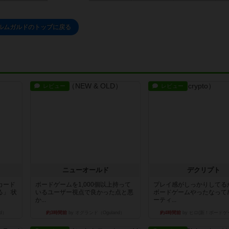
ルムガルドのトップに戻る
レビュー
レビュー
ニューオールド
デクリプト
カード
ボードゲームを1,000個以上持って
プレイ感がしっかりしてる
」 状
いるユーザー視点で良かった点と悪
ボードゲームやったなって
か...
ーティ...
d）
約3時間前
by オグランド（Oguland）
約4時間前
by ヒロ(新！ボードゲ