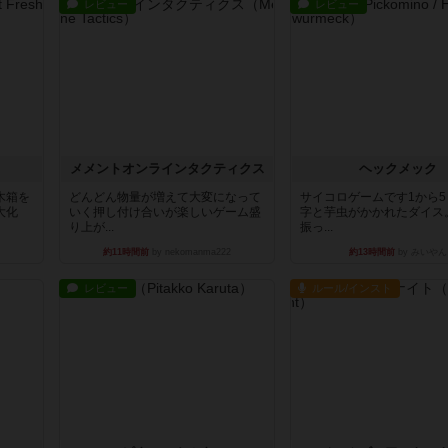
レビュー
レビュー
ュ
メメントオンラインタクティクス
ヘックメック
木箱を
どんどん物量が増えて大変になって
サイコロゲームです1から
大化
いく押し付け合いが楽しいゲーム盛
字と芋虫がかかれたダイス
り上が...
振っ...
約11時間前
by nekomanma222
約13時間前
by みいやん
レビュー
ルール/インスト