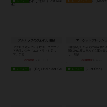
レビュー
ルール/インスト
アルナックの失われし遺跡
マーケットフレッシ
アナログ対人プレイ数回。クニツィ
目的あなたの店先に農産物の
ア先生の名作「エルドラドを探し
戦略的に積み重ねて在庫を最
て」にあ...
し、競合...
約7時間前
by おーちゃん
約11時間前
by jurong
レビュー
レビュー