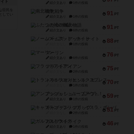
PT
ナイト
紹介文あり
1件の投稿
な臣民を
南北戦争
91
PT
としてい
紹介文あり
1件の投稿
ふたつの城の物語
91
PT
紹介文あり
6件の投稿
ノームズ・アット・ナイト
88
PT
紹介文なし
1件の投稿
マーリン
76
PT
紹介文あり
6件の投稿
フラットアイアン
75
PT
紹介文なし
2件の投稿
トランスオリエント・エクスプレス
70
PT
紹介文なし
1件の投稿
アンブッシュ！：ムーブアウト！
59
PT
紹介文あり
1件の投稿
キャプテン・フリップ：イスラ・ボンバ
51
PT
紹介文なし
2件の投稿
ガルフストライク
46
PT
紹介文あり
1件の投稿