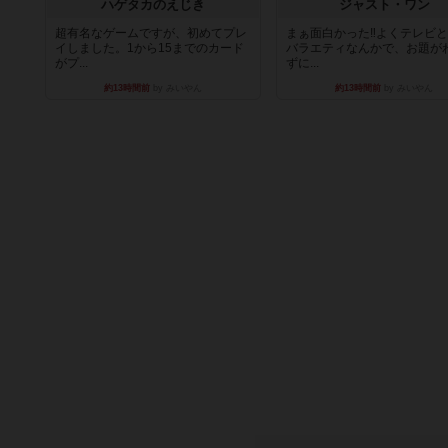
ハゲタカのえじき
ジャスト・ワン
超有名なゲームですが、初めてプレ
まぁ面白かった‼️よくテレビ
イしました。1から15までのカード
バラエティなんかで、お題が
がプ...
ずに...
約13時間前
by みいやん
約13時間前
by みいやん