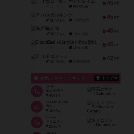
エコーズ・オブ・タイム
45
PT
紹介文なし
8件の投稿
スカルキング
45
PT
紹介文あり
12件の投稿
海兵隊
45
PT
紹介文あり
1件の投稿
Bitter End ブタペスト救出作戦
45
PT
紹介文なし
1件の投稿
ドコジャン
42
PT
紹介文あり
10件の投稿
お気に入りランキング
トップ50
Splendor
1
宝石の煌き
位
4041名
Die Siedler von Catan
2
カタン
位
3616名
Dominion
3
ドミニオン
位
2530名
Battle Line