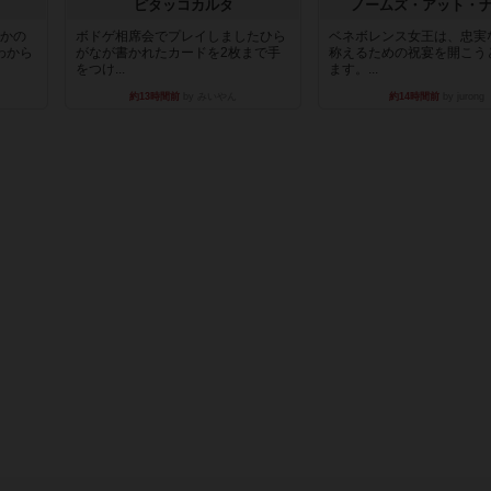
ピタッコカルタ
ノームズ・アット・
とかの
ボドゲ相席会でプレイしましたひら
ベネボレンス女王は、忠実
わから
がなが書かれたカードを2枚まで手
称えるための祝宴を開こう
をつけ...
ます。...
約13時間前
by みいやん
約14時間前
by jurong