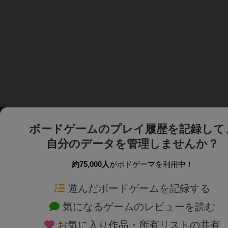
ボードゲームのプレイ履歴を記録して
自分のデータを管理しませんか？
約75,000人
がボドゲーマを利用中！
ボドゲーマTOP
ボードゲーム通販
遊んだボードゲームを記録する
気になるゲームのレビューを読む
ボードゲームを検索する
新作・再入荷情報
お気に入り作品・所有リストの共有
ボードゲームの新着レビュー
定番ボードゲームの通販