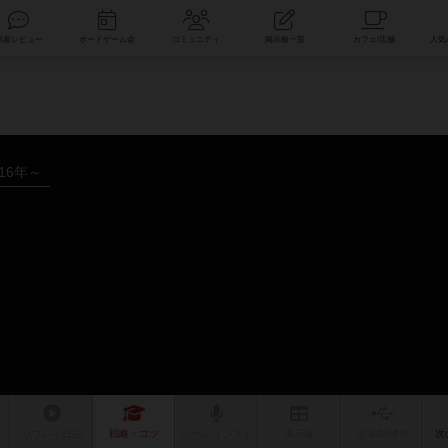
索
新着レビュー
ボードゲーム会
コミュニティ
掲示板一覧
016年～
リプレイ
日記
戦略
・コツ
ルール
/インスト
掲示板
拡張/関連
作
次