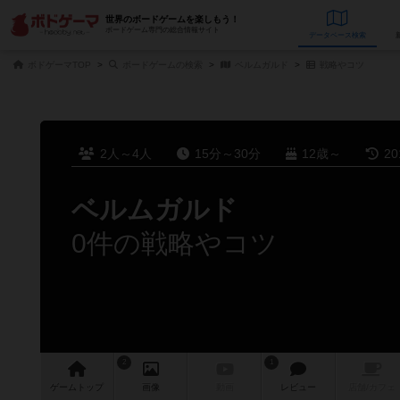
世界のボードゲームを楽しもう！
ボードゲーム専門の総合情報サイト
データベース
検
ボドゲーマTOP
ボードゲームの検索
ベルムガルド
戦略やコツ
2人～4人
15分～30分
12歳～
2
ベルムガルド
0件の戦略やコツ
2
1
ゲーム
トップ
画像
動画
レビュー
店舗/
カフェ