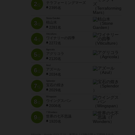
2
テラフォーミングマーズ
位
2395名
Stone Garden
3
枯山水
位
2281名
Viticulture
4
ワイナリーの四季
位
2272名
Agricola
5
アグリコラ
位
2120名
Azul
6
アズール
位
2034名
Splendor
7
宝石の煌き
位
2029名
Wingspan
8
ウイングスパン
位
2006名
7 Wonders
9
世界の七不思議
位
1920名
※Apple、Apple のロゴ は、米国および他の国々で登録された