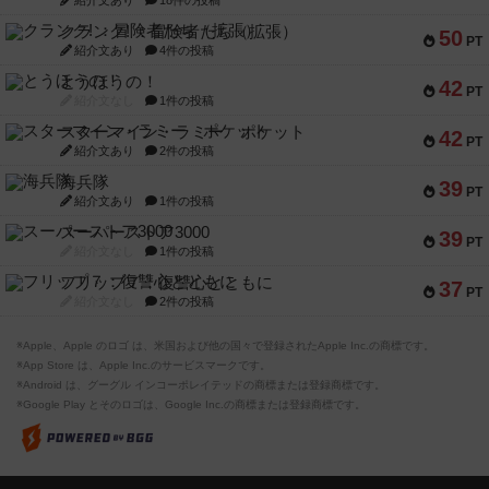
紹介文あり
18件の投稿
クランク! ：冒険者たち（拡張）
50
PT
紹介文あり
4件の投稿
とうほうの！
42
PT
紹介文なし
1件の投稿
スターマイン・ラミー ポケット
42
PT
紹介文あり
2件の投稿
海兵隊
39
PT
紹介文あり
1件の投稿
スーパーストア3000
39
PT
紹介文なし
1件の投稿
フリップ７：復讐心とともに
37
PT
紹介文なし
2件の投稿
※Apple、Apple のロゴ は、米国および他の国々で登録されたApple Inc.の商標です。
※App Store は、Apple Inc.のサービスマークです。
※Android は、グーグル インコーポレイテッドの商標または登録商標です。
※Google Play とそのロゴは、Google Inc.の商標または登録商標です。