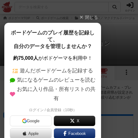
ログイン
閉じる
ボドゲーマTOP
ボードゲームの検索
ウノ
ウノ マクドナルドバージョン
ボードゲームのプレイ履歴を記録し
て、
ウノ マクドナルドバージョン
自分のデータを管理しませんか？
1店のカフェ/スペースが提供中
約75,000人
がボドゲーマを利用中！
遊んだボードゲームを記録する
1
トップ
画像
動画
レビュー
カフェ
気になるゲームのレビューを読む
ウノ マクドナルドバージョンで遊ぶことができるボードゲームカフェ・プレ
お気に入り作品・所有リストの共
イスペースが1店登録されています。公開プロフィールの都道府県が設定され
たアカウントでログインすると、同じ都道府県内の店舗に絞り込むボタンが
有
表示されます。
ログイン / 会員登録（10秒）
プレイスペース
Google
X
サガメイトカフェ
神奈川県相模原市南区古淵6丁目19-1
Apple
Facebook