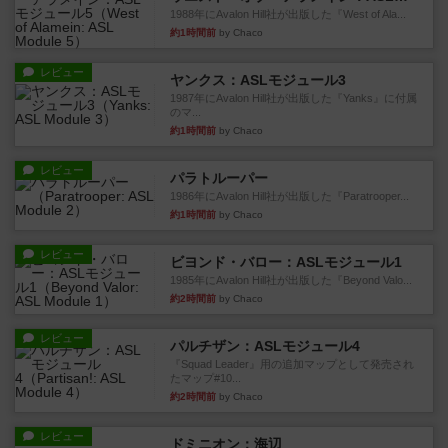
1988年にAvalon Hill社が出版した『West of Ala...
約1時間前
by Chaco
レビュー
ヤンクス：ASLモジュール3
1987年にAvalon Hill社が出版した『Yanks』に付属
のマ...
約1時間前
by Chaco
レビュー
パラトルーパー
1986年にAvalon Hill社が出版した『Paratrooper...
約1時間前
by Chaco
レビュー
ビヨンド・バロー：ASLモジュール1
1985年にAvalon Hill社が出版した『Beyond Valo...
約2時間前
by Chaco
レビュー
パルチザン：ASLモジュール4
『Squad Leader』用の追加マップとして発売され
たマップ#10...
約2時間前
by Chaco
レビュー
ドミニオン：海辺