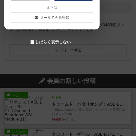
お知らせはありません
または
メールで会員登録
遊べるボードゲーム
340個
JR横浜線古淵駅から徒歩13分、 世界中のボードゲームが340種類以上
遊べる神奈川県相模原市のボードゲームカフェです！
しばらく表示しない
フォローする
会員の新しい投稿
レビュー
充実
ドゥームド・バタリオンズ：ASLモジュール11
『Squad Leader』用の追加マップとして発売され
たマップの#9...
16分前
by Chaco
レビュー
クロワ・ド・ゲール：ASLモジュール10