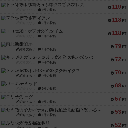
トランスオリエント・エクスプレス
119
PT
紹介文なし
1件の投稿
フラットアイアン
118
PT
紹介文なし
2件の投稿
エコーズ・オブ・タイム
118
PT
紹介文なし
8件の投稿
南北戦争
79
PT
紹介文あり
1件の投稿
キャプテン・フリップ：イスラ・ボンバ
72
PT
紹介文なし
2件の投稿
メメントオンラインタクティクス
70
PT
紹介文あり
4件の投稿
パーミッド
68
PT
紹介文なし
1件の投稿
クリーグ
57
PT
紹介文あり
1件の投稿
セミファイナル ～お前はまだ生きている～
53
PT
紹介文あり
1件の投稿
ふたつの街の物語
52
PT