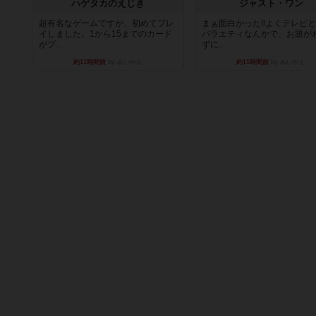
ハゲタカのえじき
ジャスト・ワン
超有名なゲームですが、初めてプレ
まぁ面白かった‼️よくテレビ
イしました。1から15までのカード
バラエティなんかで、お題が
がプ...
ずに...
約11時間前
by みいやん
約11時間前
by みいやん