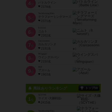
4
バトルライン
位
2378名
Terraforming Mars
5
テラフォーミングマーズ
位
2371名
6 nimmt!
6
ニムト
位
2202名
Carcassonne
7
カルカソンヌ
位
2191名
Wingspan
8
ウイングスパン
位
2150名
Azul
9
アズール
位
1903名
興味ありランキング
トップ50
SCYTHE
1
サイズ -大鎌戦役-
位
2415名
Terraforming Mars