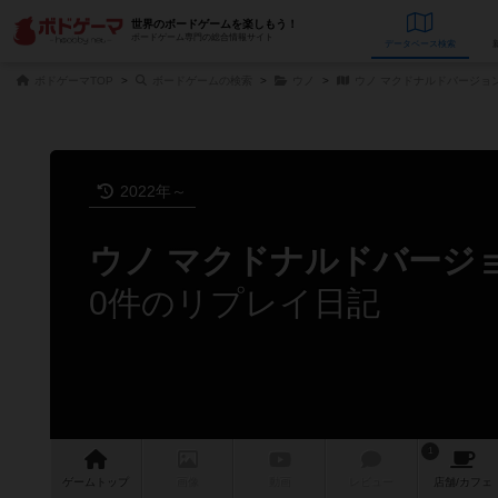
世界のボードゲームを楽しもう！
ボードゲーム専門の総合情報サイト
データベース
検
ボドゲーマTOP
ボードゲームの検索
ウノ
ウノ マクドナルドバージョ
2022年～
ウノ マクドナルドバージ
0件のリプレイ日記
1
ゲーム
トップ
画像
動画
レビュー
店舗/
カフェ