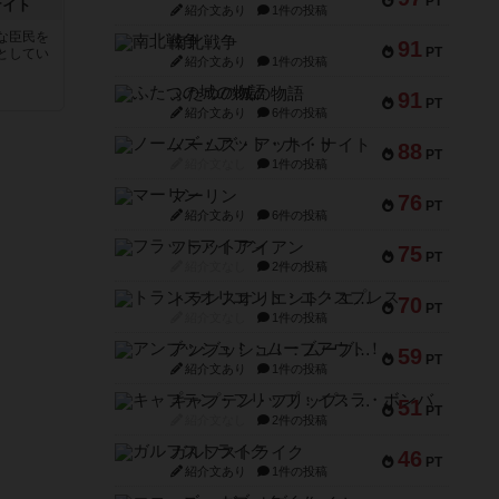
PT
ナイト
紹介文あり
1件の投稿
な臣民を
南北戦争
91
PT
としてい
紹介文あり
1件の投稿
ふたつの城の物語
91
PT
紹介文あり
6件の投稿
ノームズ・アット・ナイト
88
PT
紹介文なし
1件の投稿
マーリン
76
PT
紹介文あり
6件の投稿
フラットアイアン
75
PT
紹介文なし
2件の投稿
トランスオリエント・エクスプレス
70
PT
紹介文なし
1件の投稿
アンブッシュ！：ムーブアウト！
59
PT
紹介文あり
1件の投稿
キャプテン・フリップ：イスラ・ボンバ
51
PT
紹介文なし
2件の投稿
ガルフストライク
46
PT
紹介文あり
1件の投稿