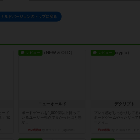
ドナルドバージョンのトップに戻る
レビュー
レビュー
ニューオールド
デクリプト
カード
ボードゲームを1,000個以上持って
プレイ感がしっかりしてる
」 状
いるユーザー視点で良かった点と悪
ボードゲームやったなって
か...
ーティ...
d）
約2時間前
by オグランド（Oguland）
約3時間前
by ヒロ(新！ボードゲ