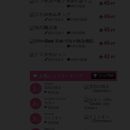
エコーズ・オブ・タイム
45
PT
紹介文なし
8件の投稿
スカルキング
45
PT
紹介文あり
12件の投稿
海兵隊
45
PT
紹介文あり
1件の投稿
Bitter End ブタペスト救出作戦
45
PT
紹介文なし
1件の投稿
ドコジャン
42
PT
紹介文あり
10件の投稿
お気に入りランキング
トップ50
Splendor
1
宝石の煌き
位
4041名
Die Siedler von Catan
2
カタン
位
3616名
Dominion
3
ドミニオン
位
2530名
Battle Line