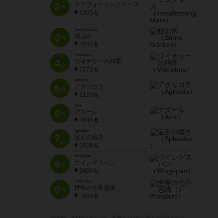
2
テラフォーミングマーズ
位
2395名
Stone Garden
3
枯山水
位
2281名
Viticulture
4
ワイナリーの四季
位
2272名
Agricola
5
アグリコラ
位
2120名
Azul
6
アズール
位
2034名
Splendor
7
宝石の煌き
位
2028名
Wingspan
8
ウイングスパン
位
2006名
7 Wonders
9
世界の七不思議
位
1920名
※Apple、Apple のロゴ は、米国および他の国々で登録された