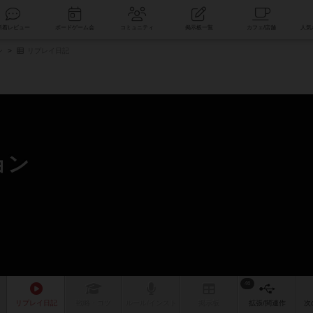
索
新着レビュー
ボードゲーム会
コミュニティ
掲示板一覧
ン
リプレイ日記
ョン
46
リプレイ
日記
戦略
・コツ
ルール
/インスト
掲示板
拡張/関連
作
次