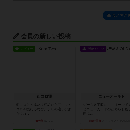
ウノ マク
会員の新しい投稿
レビュー
戦略やコツ
街コロ通
ニューオールド
街コロとの違いは初めから二つサイ
ゲーム終了時に、「オールド
コロを振れるなど、少しの違いはあ
とニューカードのどちらもある
るけれ...
態に...
41分前
by くみ
約2時間前
by オグランド（Ogulan