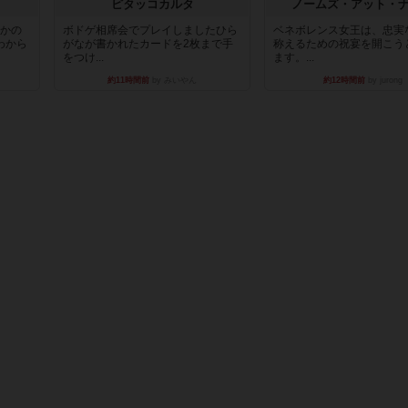
ピタッコカルタ
ノームズ・アット・
とかの
ボドゲ相席会でプレイしましたひら
ベネボレンス女王は、忠実
わから
がなが書かれたカードを2枚まで手
称えるための祝宴を開こう
をつけ...
ます。...
約11時間前
by みいやん
約12時間前
by jurong