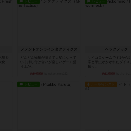
レビュー
レビュー
ュ
メメントオンラインタクティクス
ヘックメック
木箱を
どんどん物量が増えて大変になって
サイコロゲームです1から
大化
いく押し付け合いが楽しいゲーム盛
字と芋虫がかかれたダイス
り上が...
振っ...
約10時間前
by nekomanma222
約11時間前
by みいやん
レビュー
ルール/インスト