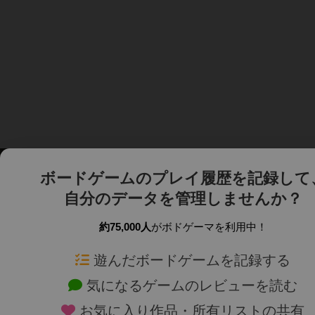
ボードゲームのプレイ履歴を記録して
自分のデータを管理しませんか？
約75,000人
がボドゲーマを利用中！
ボドゲーマTOP
ボードゲーム通販
遊んだボードゲームを記録する
気になるゲームのレビューを読む
ボードゲームを検索する
新作・再入荷情報
お気に入り作品・所有リストの共有
ボードゲームの新着レビュー
定番ボードゲームの通販