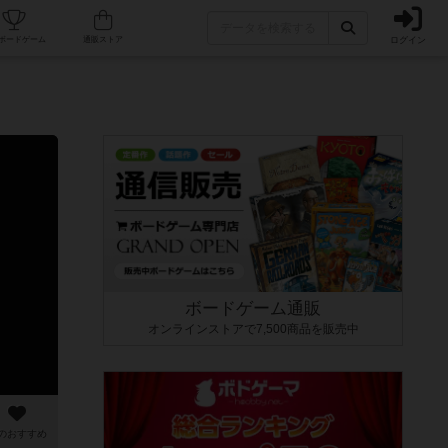
ログイン
カフェ/店舗
人気ボードゲーム
通販ストア
ボードゲーム通販
オンラインストアで7,500商品を販売中
のおすすめ