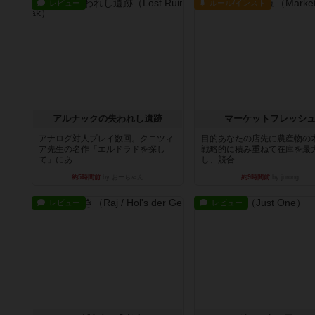
レビュー
ルール/インスト
アルナックの失われし遺跡
マーケットフレッシ
アナログ対人プレイ数回。クニツィ
目的あなたの店先に農産物の
ア先生の名作「エルドラドを探し
戦略的に積み重ねて在庫を最
て」にあ...
し、競合...
約5時間前
by おーちゃん
約9時間前
by jurong
レビュー
レビュー