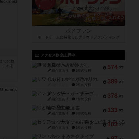
ボドファン
ボードゲームに特化したクラウドファンディング
アクセス数 急上昇中
5までの数
無限まちがいさがし
。これを
574
PT
紹介文あり
2件の投稿
リワイルド：サウスアメリカ
389
PT
紹介文なし
2件の投稿
アンダー・ザ・テーブラー
378
PT
紹介文あり
1件の投稿
宵と暁の呪文書
133
PT
紹介文あり
8件の投稿
セミファイナル ～お前はまだ生きている～
103
PT
紹介文あり
1件の投稿
ワン・トゥ・ファイブ
97