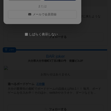
[NEW] ７月のカレンダー（2026年06月28日 18時26分）
または
遊べるボードゲーム
322個
メールで会員登録
東武東上線坂戸駅南口から徒歩３分 ともだちんちに遊びに来たような
安心感で遊べます 今後も続々ゲーム追加予定です
しばらく表示しない
フォローする
バー
BAR joker
大分県大分市都町3丁目2番23号 後藤ビル2F
お知らせはありません
遊べるボードゲーム
239個
大分の繁華街の都町でボードゲームの品揃えはNo.1！！ 毎月、ボード
ゲームを仕入れ中！そのほか、switchやカラオケ、ダーツなどを...
フォローする