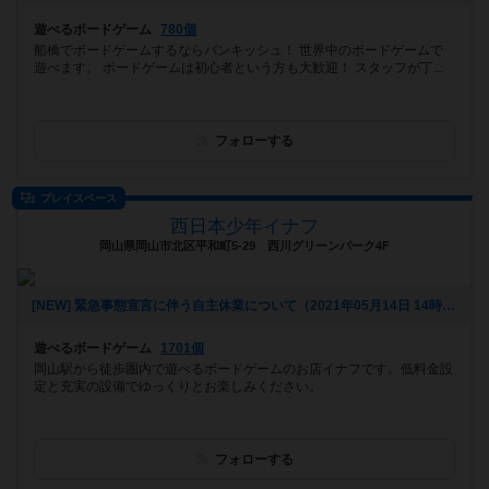
遊べるボードゲーム
780個
船橋でボードゲームするならバンキッシュ！ 世界中のボードゲームで
遊べます。 ボードゲームは初心者という方も大歓迎！ スタッフが丁...
フォローする
プレイスペース
西日本少年イナフ
岡山県岡山市北区平和町5-29 西川グリーンパーク4F
[NEW] 緊急事態宣言に伴う自主休業について（2021年05月14日 14時23分）
遊べるボードゲーム
1701個
岡山駅から徒歩圏内で遊べるボードゲームのお店イナフです。低料金設
定と充実の設備でゆっくりとお楽しみください。
フォローする