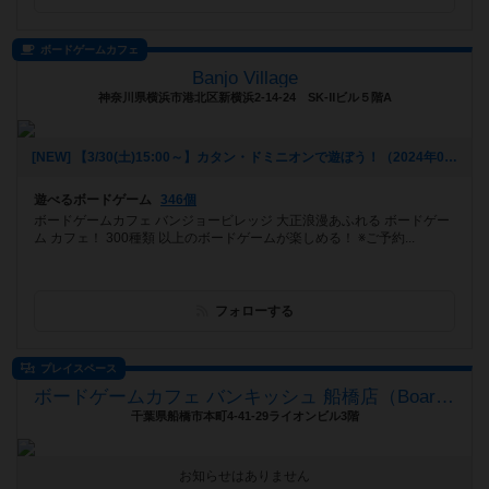
ボードゲームカフェ
Banjo Village
神奈川県横浜市港北区新横浜2-14-24 SK‐Ⅱビル５階A
[NEW] 【3/30(土)15:00～】カタン・ドミニオンで遊ぼう！（2024年03月23日 14時37分）
遊べるボードゲーム
346個
ボードゲームカフェ バンジョービレッジ 大正浪漫あふれる ボードゲー
ム カフェ！ 300種類 以上のボードゲームが楽しめる！ ※ご予約...
フォローする
プレイスペース
ボードゲームカフェ バンキッシュ 船橋店（BoardGameCafeVANQUiSH FUNABASHI）
千葉県船橋市本町4-41-29ライオンビル3階
お知らせはありません