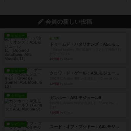
会員の新しい投稿
レビュー
充実
ドゥームド・バタリオンズ：ASLモジュール11
『Squad Leader』用の追加マップとして発売され
たマップの#9...
20分前
by Chaco
レビュー
クロワ・ド・ゲール：ASLモジュール10
1992年にAvalon Hill社が出版した『Croix de Gu...
32分前
by Chaco
レビュー
ガンホー：ASLモジュール9
1992年にAvalon Hill社が出版した『Gung Ho！』
に付...
41分前
by Chaco
レビュー
コード・オブ・ブシドー：ASLモジュール8