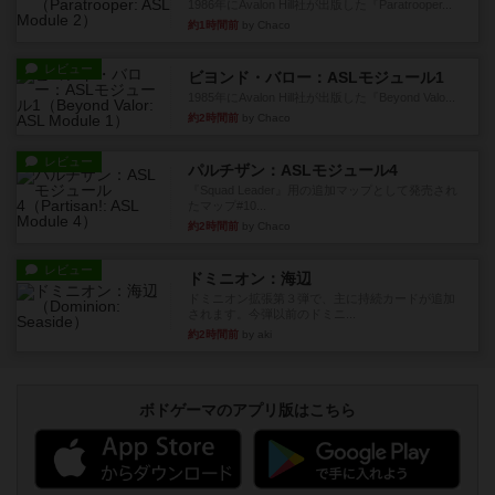
1986年にAvalon Hill社が出版した『Paratrooper...
約1時間前
by Chaco
レビュー
ビヨンド・バロー：ASLモジュール1
1985年にAvalon Hill社が出版した『Beyond Valo...
約2時間前
by Chaco
レビュー
パルチザン：ASLモジュール4
『Squad Leader』用の追加マップとして発売され
たマップ#10...
約2時間前
by Chaco
レビュー
ドミニオン：海辺
ドミニオン拡張第３弾で、主に持続カードが追加
されます。今弾以前のドミニ...
約2時間前
by aki
ボドゲーマのアプリ版はこちら