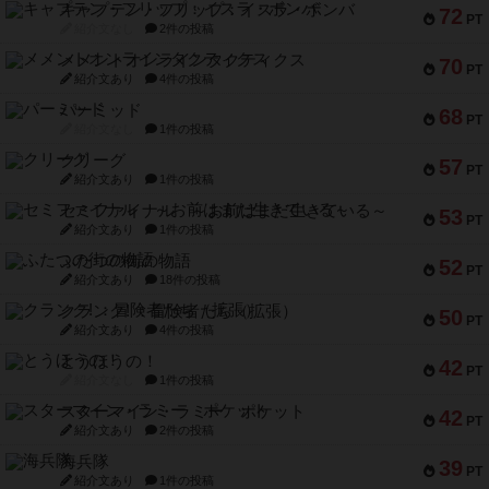
キャプテン・フリップ：イスラ・ボンバ
72
PT
紹介文なし
2件の投稿
メメントオンラインタクティクス
70
PT
紹介文あり
4件の投稿
パーミッド
68
PT
紹介文なし
1件の投稿
クリーグ
57
PT
紹介文あり
1件の投稿
セミファイナル ～お前はまだ生きている～
53
PT
紹介文あり
1件の投稿
ふたつの街の物語
52
PT
紹介文あり
18件の投稿
クランク! ：冒険者たち（拡張）
50
PT
紹介文あり
4件の投稿
とうほうの！
42
PT
紹介文なし
1件の投稿
スターマイン・ラミー ポケット
42
PT
紹介文あり
2件の投稿
海兵隊
39
PT
紹介文あり
1件の投稿