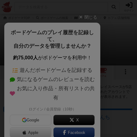
ログイン
閉じる
ボドゲーマTOP
ボードゲームの検索
うんこカレー
カフェ/店舗情報
ボードゲームのプレイ履歴を記録し
て、
うんこカレー
自分のデータを管理しませんか？
5店のカフェ/スペースが提供中
約75,000人
がボドゲーマを利用中！
遊んだボードゲームを記録する
1
5
トップ
画像
動画
レビュー
カフェ
気になるゲームのレビューを読む
うんこカレーで遊ぶことができるボードゲームカフェ・プレイスペースが5店
お気に入り作品・所有リストの共
登録されています。公開プロフィールの都道府県が設定されたアカウントで
ログインすると、同じ都道府県内の店舗に絞り込むボタンが表示されます。
有
ログイン / 会員登録（10秒）
プレイスペース
ボードゲームハウス ともだちんち
Google
X
埼玉県坂戸市南町12−21
Apple
Facebook