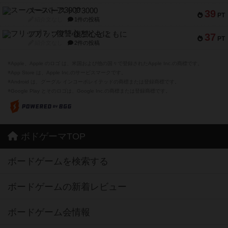
スーパーストア3000
39
PT
紹介文なし
1件の投稿
フリップ７：復讐心とともに
37
PT
紹介文なし
2件の投稿
※Apple、Apple のロゴ は、米国および他の国々で登録されたApple Inc.の商標です。
※App Store は、Apple Inc.のサービスマークです。
※Android は、グーグル インコーポレイテッドの商標または登録商標です。
※Google Play とそのロゴは、Google Inc.の商標または登録商標です。
ボドゲーマTOP
ボードゲームを検索する
ボードゲームの新着レビュー
ボードゲーム会情報