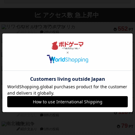
アクセス数 急上昇中
リワイルド：サウスアメリカ
552
PT
紹介文なし
2件の投稿
マーケットフレッシュ
170
PT
紹介文あり
1件の投稿
ファイアー・ブルズ / 火牛陣
141
PT
紹介文なし
1件の投稿
ワン・トゥ・ファイブ
122
PT
紹介文あり
1件の投稿
トランスオリエント・エクスプレス
119
PT
紹介文なし
1件の投稿
フラットアイアン
118
PT
紹介文なし
2件の投稿
エコーズ・オブ・タイム
118
PT
紹介文なし
8件の投稿
南北戦争
79
PT
紹介文あり
1件の投稿