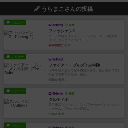
うらまこさんの投稿
レビュー
画像付き
充実
フィッシェン2
ゲームの流れはフィッシェンだが、ゲーム開始時
はペリカンとエビの2スート...
約6時間前
の投稿
レビュー
画像付き
ファイアー・ブルズ / 火牛陣
火牛を引き連れて敵を殲滅させる。縦か斜めで前2
列まで攻撃できるが、自分...
3日前
の投稿
レビュー
画像付き
充実
クルティボ
毎手番2アクションしていくワーカープレイスメン
トゲーム。ワーカーを農場...
5日前
の投稿
レビュー
画像付き
充実