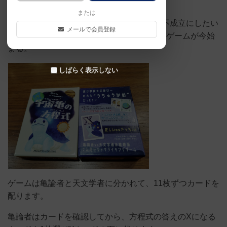
る天文学者。
または
宇宙亀の方程式を成立をさせたい亀論者と不成立にしたい
メールで会員登録
天文学者の推理系2人用トリックテイキングゲームが今始
まる。
しばらく表示しない
ゲームは亀論者と天文学者に分かれて、11枚ずつカードを
配ります。
亀論者はカードを確認してから、方程式の答えのXになる