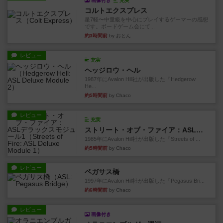
画像付き
充実
コルトエクスプレス
星7軽〜中量級を中心にプレイするゲーマーの感想
です。ボードゲーム会にて...
約3時間前
by おとん
レビュー
充実
ヘッジロウ・ヘル
1987年にAvalon Hill社が出版した『Hedgerow
He...
約5時間前
by Chaco
レビュー
充実
ストリート・オブ・ファイア：ASLデラックスモジュール1
1985年にAvalon Hill社が出版した『Streets of ...
約5時間前
by Chaco
レビュー
ペガサス橋
1997年にAvalon Hill社が出版した『Pegasus Bri...
約6時間前
by Chaco
レビュー
画像付き