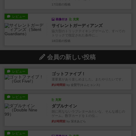
17日前
の投稿
レビュー
画像付き
充実
サイレントガーディアンズ
協力型のトリックテイキングゲームで、すべての
トリックで指定された条件に...
18日前
の投稿
会員の新しい投稿
レビュー
ゴットファイブ！
運要素があり楽しめました。またやりたいです。
約2時間前
by 金賢守(キムヒョンス)
レビュー
充実
ダブルナイン
雑に死なないラブレターみたいな、そんな感じの
ゲーム。数字カードを１の位...
約2時間前
by 深水あどら
レビュー