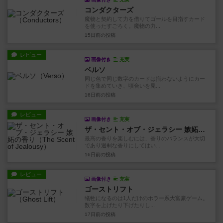
コンダクターズ
魔物と契約して力を借りてゴールを目指すカード
を使ったすごろく。魔物の力...
15日前
の投稿
レビュー
画像付き
充実
ベルソ
同じ色で同じ数字のカードは揃わないようにカー
ドを集めていき、頃合いを見...
16日前
の投稿
レビュー
画像付き
充実
ザ・セント・オブ・ジェラシー 嫉妬の香り
最高の香りを楽しむには、香りのバランスが大切
であり過剰な香りにしてはい...
16日前
の投稿
レビュー
画像付き
充実
ゴーストリフト
犠牲になるのは1人だけのホラー系大富豪ゲーム。
数字を上げたり下げたりし...
17日前
の投稿