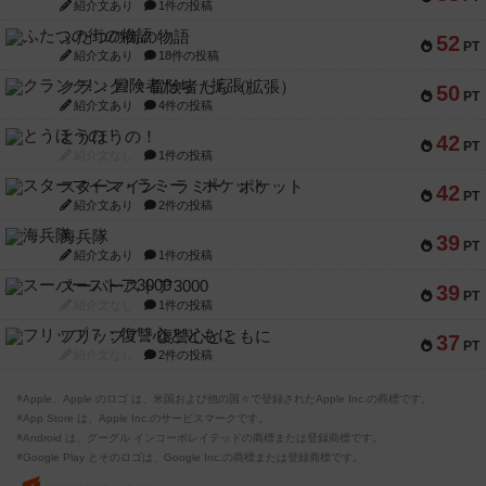
紹介文あり
1件の投稿
ふたつの街の物語
52
PT
紹介文あり
18件の投稿
クランク! ：冒険者たち（拡張）
50
PT
紹介文あり
4件の投稿
とうほうの！
42
PT
紹介文なし
1件の投稿
スターマイン・ラミー ポケット
42
PT
紹介文あり
2件の投稿
海兵隊
39
PT
紹介文あり
1件の投稿
スーパーストア3000
39
PT
紹介文なし
1件の投稿
フリップ７：復讐心とともに
37
PT
紹介文なし
2件の投稿
※Apple、Apple のロゴ は、米国および他の国々で登録されたApple Inc.の商標です。
※App Store は、Apple Inc.のサービスマークです。
※Android は、グーグル インコーポレイテッドの商標または登録商標です。
※Google Play とそのロゴは、Google Inc.の商標または登録商標です。