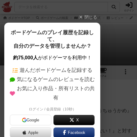
ログイン
閉じる
ボドゲーマTOP
ボードゲームの検索
宇宙亀の方程式
レビュー
う
ボードゲームのプレイ履歴を記録し
て、
宇宙亀の方程式
自分のデータを管理しませんか？
うらまこさんのレビュー
約75,000人
がボドゲーマを利用中！
遊んだボードゲームを記録する
4
1
3
トップ
画像
動画
レビュー
カフェ
気になるゲームのレビューを読む
お気に入り作品・所有リストの共
169名
2名
0
10ヶ月前
有
ログイン / 会員登録（10秒）
実は我々が住んでる宇宙の正体は巨大な『うちゅうかめ』
であることがわかった。
Google
X
正体を突き止めた亀論者と『そんなハズはない！』と対す
Apple
Facebook