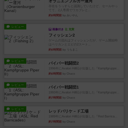
オラニエンブルガー運河
存在をうっすらと認識していたけど、セールやっ
てて、2人専用でワカプレと...
約6時間前
by みいやん
レビュー
画像付き
充実
フィッシェン2
ゲームの流れはフィッシェンだが、ゲーム開始時
はペリカンとエビの2スート...
約6時間前
by うらまこ
レビュー
パイパー戦闘団2
1996年にAvalon Hill社が出版した『Kampfgruppe...
約6時間前
by Chaco
レビュー
パイパー戦闘団1
1993年にAvalon Hill社が出版した『Kampfgruppe...
約7時間前
by Chaco
レビュー
レッドバリケ－ド工場
1989年にAvalon Hill社が出版した『Red Barrica...
約7時間前
by Chaco