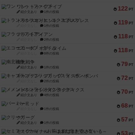
ワン・トゥ・ファイブ
122
PT
紹介文あり
1件の投稿
トランスオリエント・エクスプレス
119
PT
紹介文なし
1件の投稿
フラットアイアン
118
PT
紹介文なし
2件の投稿
エコーズ・オブ・タイム
118
PT
紹介文なし
8件の投稿
南北戦争
79
PT
紹介文あり
1件の投稿
キャプテン・フリップ：イスラ・ボンバ
72
PT
紹介文なし
2件の投稿
メメントオンラインタクティクス
70
PT
紹介文あり
4件の投稿
パーミッド
68
PT
紹介文なし
1件の投稿
クリーグ
57
PT
紹介文あり
1件の投稿
セミファイナル ～お前はまだ生きている～
53
PT