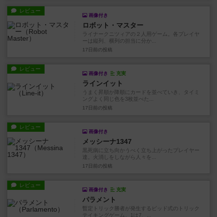
レビュー
画像付き
ロボット・マスター
ライナークニツィアの２人用ゲーム。各プレイヤ
ーは縦列、横列の担当に分か...
17日前
の投稿
レビュー
画像付き
充実
ラインイット
うまく昇順か降順にカードを並べていき、タイミ
ングよく同じ色を3枚並べた...
17日前
の投稿
レビュー
画像付き
メッシーナ1347
黒死病に立ち向かうべく立ち上がったプレイヤー
達。火消しをしながら人々を...
17日前
の投稿
レビュー
画像付き
充実
パラメント
暫定トリック勝者が発生するビッド式のトリック
テイキングゲーム。1は7、...