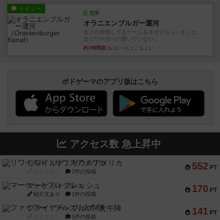
レビュー
充実
オラニエンブルガー運河
友人の所持してるゲームをさせてもらいました。
まだワーカーの置いていない...
約7時間前
by おっちょこちょい
ボドゲーマのアプリ版はこちら
アクセス数 急上昇中
リワイルド：サウスアメリカ
552
PT
紹介文なし
2件の投稿
マーケットフレッシュ
170
PT
紹介文あり
1件の投稿
ファイアー・ブルズ / 火牛陣
141
PT
紹介文なし
1件の投稿