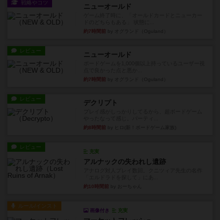
戦略やコツ
ニューオールド
ゲーム終了時に、「オールドカードとニューカー
ドのどちらもある」 状態に...
約7時間前
by オグランド（Oguland）
レビュー
ニューオールド
ボードゲームを1,000個以上持っているユーザー視
点で良かった点と悪か...
約7時間前
by オグランド（Oguland）
レビュー
デクリプト
プレイ感がしっかりしてるから、超ボードゲーム
やったなって感じ。パーティ...
約8時間前
by ヒロ(新！ボードゲーム家族)
レビュー
充実
アルナックの失われし遺跡
アナログ対人プレイ数回。クニツィア先生の名作
「エルドラドを探して」にあ...
約10時間前
by おーちゃん
ルール/インスト
画像付き
充実