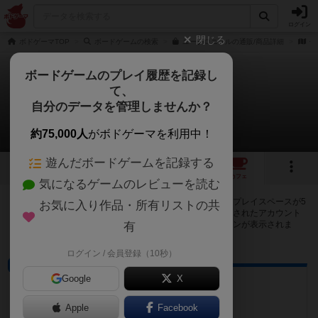
ログイン
閉じる
ボドゲーマTOP
ボードゲームの検索
ユークロニクルの通販/商品詳細
作
ボードゲームのプレイ履歴を記録し
て、
ユークロニクル
自分のデータを管理しませんか？
5店のカフェ/スペースが提供中
約75,000人
がボドゲーマを利用中！
遊んだボードゲームを記録する
1
4
5
トップ
画像
動画
レビュー
カフェ
気になるゲームのレビューを読む
ユークロニクルで遊ぶことができるボードゲームカフェ・プレイスペースが5
お気に入り作品・所有リストの共
店登録されています。公開プロフィールの都道府県が設定されたアカウント
でログインすると、同じ都道府県内の店舗に絞り込むボタンが表示されま
有
す。
ログイン / 会員登録（10秒）
プレイスペース
Google
X
arts/games ゲイセン
京都府京都市西京区桂南巽町38-1
Apple
Facebook