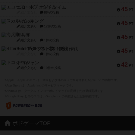
エコーズ・オブ・タイム
45
PT
紹介文なし
8件の投稿
スカルキング
45
PT
紹介文あり
12件の投稿
海兵隊
45
PT
紹介文あり
1件の投稿
Bitter End ブタペスト救出作戦
45
PT
紹介文なし
1件の投稿
ドコジャン
42
PT
紹介文あり
10件の投稿
※Apple、Apple のロゴ は、米国および他の国々で登録されたApple Inc.の商標です。
※App Store は、Apple Inc.のサービスマークです。
※Android は、グーグル インコーポレイテッドの商標または登録商標です。
※Google Play とそのロゴは、Google Inc.の商標または登録商標です。
ボドゲーマTOP