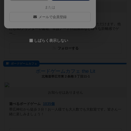
[NEW] 2月のゲイセン（2026年02月09日 20時36分）
または
メールで会員登録
遊べるボードゲーム
920個
阪急桂駅から徒歩3分。 広い空間でゆったりとご利用いただけます。他
にも3Dプリンターや書籍、常設アート作品展示など様々な距離感でゲ
ー...
しばらく表示しない
フォローする
ボードゲームカフェ
ボードゲームカフェ the Lit
北海道帯広市東２条南３丁目11-1
お知らせはありません
遊べるボードゲーム
1035個
帯広神社から徒歩３分！お一人様でも大人数でも大歓迎です。皆さん一
緒に楽しみましょう！