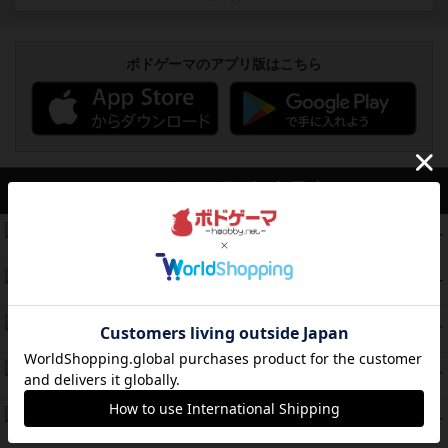
ボドゲーマのアプリ版はこちら
アクセス数 急上昇中
無限まちがいさがし
574
PT
紹介文あり
2件の投稿
リワイルド：サウスアメリカ
389
PT
紹介文なし
2件の投稿
アンダー・ザ・テーブラー
378
PT
紹介文あり
1件の投稿
宵と暁の呪文書
133
PT
紹介文あり
8件の投稿
セミファイナル ～お前はまだ生きている～
103
PT
紹介文あり
1件の投稿