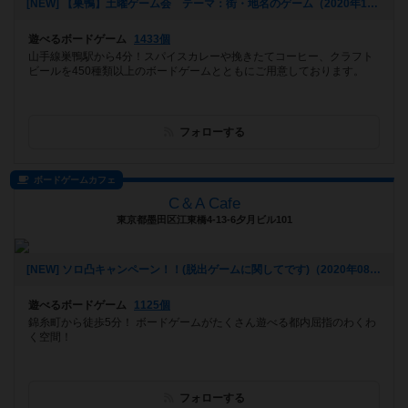
[NEW] 【巣鴨】土曜ゲーム会 テーマ：街・地名のゲーム（2020年12月02日 17時54分）
遊べるボードゲーム
1433個
山手線巣鴨駅から4分！スパイスカレーや挽きたてコーヒー、クラフト
ビールを450種類以上のボードゲームとともにご用意しております。
フォローする
ボードゲームカフェ
C＆A Cafe
東京都墨田区江東橋4-13-6夕月ビル101
[NEW] ソロ凸キャンペーン！！(脱出ゲームに関してです)（2020年08月17日 13時11分）
遊べるボードゲーム
1125個
錦糸町から徒歩5分！ ボードゲームがたくさん遊べる都内屈指のわくわ
く空間！
フォローする