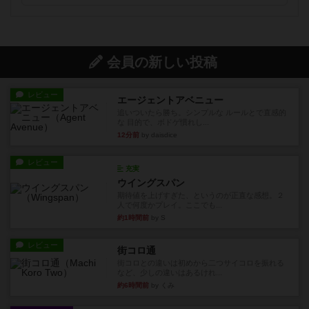
会員の新しい投稿
レビュー
エージェントアベニュー
追いついたら勝ち。シンプルな ルールとで直感的
な 目的で、ボドゲ慣れし...
12分前
by daisdice
レビュー
充実
ウイングスパン
期待値を上げすぎた、というのが正直な感想。２
人で何度かプレイ。ここでも...
約1時間前
by S
レビュー
街コロ通
街コロとの違いは初めから二つサイコロを振れる
など、少しの違いはあるけれ...
約6時間前
by くみ