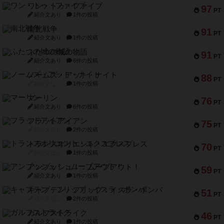
ワン・トゥ・ファイブ
97
PT
紹介文あり
1件の投稿
南北戦争
91
PT
紹介文あり
1件の投稿
ふたつの城の物語
91
PT
紹介文あり
6件の投稿
ノームズ・アット・ナイト
88
PT
紹介文なし
1件の投稿
マーリン
76
PT
紹介文あり
6件の投稿
フラットアイアン
75
PT
紹介文なし
2件の投稿
トランスオリエント・エクスプレス
70
PT
紹介文なし
1件の投稿
アンブッシュ！：ムーブアウト！
59
PT
紹介文あり
1件の投稿
キャプテン・フリップ：イスラ・ボンバ
51
PT
紹介文なし
2件の投稿
ガルフストライク
46
PT
紹介文あり
1件の投稿