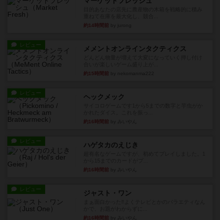
マーケットフレッシュ
目的あなたの店先に農産物の木箱を戦略的に積み
重ねて在庫を最大化し、競合...
約14時間前
by jurong
レビュー
メメントオンラインタクティクス
どんどん物量が増えて大変になっていく押し付け
合いが楽しいゲーム盛り上が...
約15時間前
by nekomanma222
レビュー
ヘックメック
サイコロゲームです1から5までの数字と芋虫がか
かれたダイス。これを振っ...
約16時間前
by みいやん
レビュー
ハゲタカのえじき
超有名なゲームですが、初めてプレイしました。1
から15までのカードがプ...
約16時間前
by みいやん
レビュー
ジャスト・ワン
まぁ面白かった‼️よくテレビとかのバラエティなん
かで、お題がわからずに...
約16時間前
by みいやん