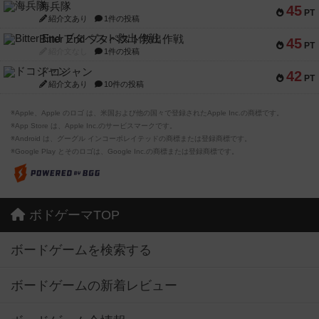
海兵隊
45
PT
紹介文あり
1件の投稿
Bitter End ブタペスト救出作戦
45
PT
紹介文なし
1件の投稿
ドコジャン
42
PT
紹介文あり
10件の投稿
※Apple、Apple のロゴ は、米国および他の国々で登録されたApple Inc.の商標です。
※App Store は、Apple Inc.のサービスマークです。
※Android は、グーグル インコーポレイテッドの商標または登録商標です。
※Google Play とそのロゴは、Google Inc.の商標または登録商標です。
ボドゲーマTOP
ボードゲームを検索する
ボードゲームの新着レビュー