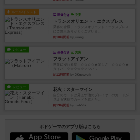
ルール/インスト
画像付き
充実
トランスオリエント・エクスプレス
乗客の皆様、トランスオリエント・エクスプレス
にご乗車ありがとうございま...
約10時間前
by jurong
レビュー
画像付き
充実
フラットアイアン
世界に浸れる度 ☆☆☆☆★楽しさ ☆☆☆☆★
タイパ ☆☆☆☆☆マンハッ...
約12時間前
by DKnewyork
レビュー
花火：スターマイン
自分のカードは見えず他のプレイヤーのカードが
見える状態でカードを教えた...
約13時間前
by mob567
ボドゲーマのアプリ版はこちら