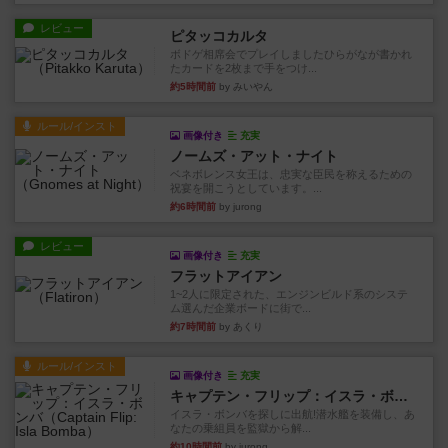
レビュー
ピタッコカルタ
ボドゲ相席会でプレイしましたひらがなが書かれ
たカードを2枚まで手をつけ...
約5時間前
by みいやん
ルール/インスト
画像付き
充実
ノームズ・アット・ナイト
ベネボレンス女王は、忠実な臣民を称えるための
祝宴を開こうとしています。...
約6時間前
by jurong
レビュー
画像付き
充実
フラットアイアン
1~2人に限定された、エンジンビルド系のシステ
ム選んだ企業ボードに街で...
約7時間前
by あくり
ルール/インスト
画像付き
充実
キャプテン・フリップ：イスラ・ボンバ
イスラ・ボンバを探しに出航!潜水艦を装備し、あ
なたの乗組員を監獄から解...
約10時間前
by jurong