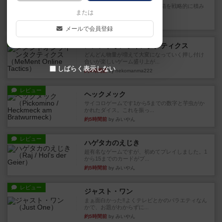
目的あなたの店先に農産物の木箱を戦略的に積み
または
重ねて在庫を最大化し、競合...
約3時間前
by jurong
メールで会員登録
レビュー
メメントオンラインタクティクス
どんどん物量が増えて大変になっていく押し付け
合いが楽しいゲーム盛り上が...
しばらく表示しない
約4時間前
by nekomanma222
レビュー
ヘックメック
サイコロゲームです1から5までの数字と芋虫がか
かれたダイス。これを振っ...
約5時間前
by みいやん
レビュー
ハゲタカのえじき
超有名なゲームですが、初めてプレイしました。1
から15までのカードがプ...
約5時間前
by みいやん
レビュー
ジャスト・ワン
まぁ面白かった‼️よくテレビとかのバラエティなん
かで、お題がわからずに...
約5時間前
by みいやん