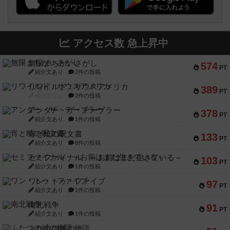
アクセス数 急上昇中
無限まちがいさがし
574
PT
紹介文あり
2件の投稿
リワイルド：サウスアメリカ
389
PT
紹介文なし
2件の投稿
アンダー・ザ・テーブラー
378
PT
紹介文あり
1件の投稿
宵と暁の呪文書
133
PT
紹介文あり
8件の投稿
セミファイナル ～お前はまだ生きている～
103
PT
紹介文あり
1件の投稿
ワン・トゥ・ファイブ
97
PT
紹介文あり
1件の投稿
南北戦争
91
PT
紹介文あり
1件の投稿
ふたつの城の物語