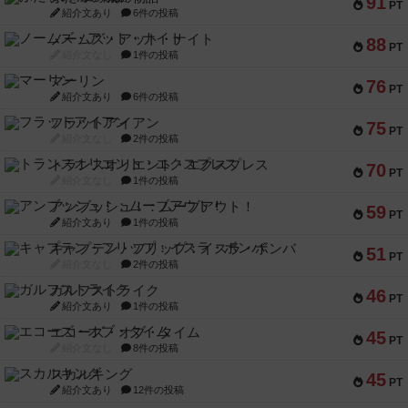
91
PT
紹介文あり
6件の投稿
ノームズ・アット・ナイト
88
PT
紹介文なし
1件の投稿
マーリン
76
PT
紹介文あり
6件の投稿
フラットアイアン
75
PT
紹介文なし
2件の投稿
トランスオリエント・エクスプレス
70
PT
紹介文なし
1件の投稿
アンブッシュ！：ムーブアウト！
59
PT
紹介文あり
1件の投稿
キャプテン・フリップ：イスラ・ボンバ
51
PT
紹介文なし
2件の投稿
ガルフストライク
46
PT
紹介文あり
1件の投稿
エコーズ・オブ・タイム
45
PT
紹介文なし
8件の投稿
スカルキング
45
PT
紹介文あり
12件の投稿