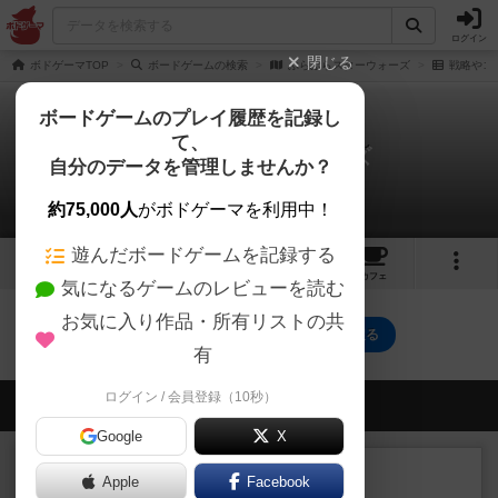
ログイン
閉じる
ボドゲーマTOP
ボードゲームの検索
ぶらぶらスターウォーズ
戦略やコ
ボードゲームのプレイ履歴を記録し
て、
ぶらぶらスターウォーズ
自分のデータを管理しませんか？
0件の戦略やコツ
約75,000人
がボドゲーマを利用中！
遊んだボードゲームを記録する
1
2
トップ
画像
動画
レビュー
カフェ
気になるゲームのレビューを読む
お気に入り作品・所有リストの共
ぶらぶらスターウォーズのトップに戻る
有
ログイン / 会員登録（10秒）
会員の新しい投稿
Google
X
ルール/インスト
画像付き
充実
Apple
Facebook
マーケットフレッシュ