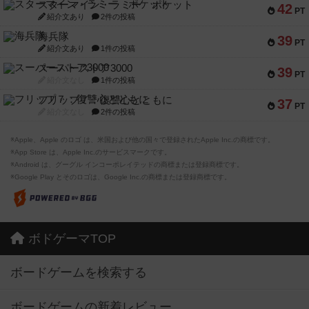
スターマイン・ラミー ポケット
42
PT
紹介文あり
2件の投稿
海兵隊
39
PT
紹介文あり
1件の投稿
スーパーストア3000
39
PT
紹介文なし
1件の投稿
フリップ７：復讐心とともに
37
PT
紹介文なし
2件の投稿
※Apple、Apple のロゴ は、米国および他の国々で登録されたApple Inc.の商標です。
※App Store は、Apple Inc.のサービスマークです。
※Android は、グーグル インコーポレイテッドの商標または登録商標です。
※Google Play とそのロゴは、Google Inc.の商標または登録商標です。
ボドゲーマTOP
ボードゲームを検索する
ボードゲームの新着レビュー