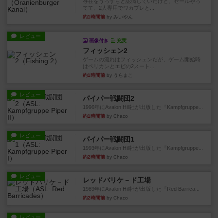
存在をうっすらと認識していたけど、セールやっ
てて、2人専用でワカプレと...
約1時間前
by みいやん
レビュー
画像付き
充実
フィッシェン2
ゲームの流れはフィッシェンだが、ゲーム開始時
はペリカンとエビの2スート...
約1時間前
by うらまこ
レビュー
パイパー戦闘団2
1996年にAvalon Hill社が出版した『Kampfgruppe...
約1時間前
by Chaco
レビュー
パイパー戦闘団1
1993年にAvalon Hill社が出版した『Kampfgruppe...
約2時間前
by Chaco
レビュー
レッドバリケ－ド工場
1989年にAvalon Hill社が出版した『Red Barrica...
約2時間前
by Chaco
レビュー