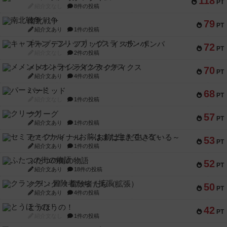
118
PT
紹介文なし
8件の投稿
南北戦争
79
PT
紹介文あり
1件の投稿
キャプテン・フリップ：イスラ・ボンバ
72
PT
紹介文なし
2件の投稿
メメントオンラインタクティクス
70
PT
紹介文あり
4件の投稿
パーミッド
68
PT
紹介文なし
1件の投稿
クリーグ
57
PT
紹介文あり
1件の投稿
セミファイナル ～お前はまだ生きている～
53
PT
紹介文あり
1件の投稿
ふたつの街の物語
52
PT
紹介文あり
18件の投稿
クランク! ：冒険者たち（拡張）
50
PT
紹介文あり
4件の投稿
とうほうの！
42
PT
紹介文なし
1件の投稿