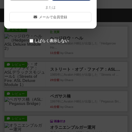
または
会員の新しい投稿
メールで会員登録
レビュー
充実
ヘッジロウ・ヘル
しばらく表示しない
1987年にAvalon Hill社が出版した『Hedgerow
He...
11分前
by Chaco
レビュー
ストリート・オブ・ファイア：ASLデラックスモジュール1
1985年にAvalon Hill社が出版した『Streets of ...
29分前
by Chaco
レビュー
ペガサス橋
1997年にAvalon Hill社が出版した『Pegasus Bri...
41分前
by Chaco
レビュー
画像付き
オラニエンブルガー運河