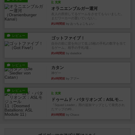
充実
オラニエンブルガー運河
友人の所持してるゲームをさせてもらいました。
まだワーカーの置いていない...
約2時間前
by おっちょこちょい
レビュー
ゴットファイブ！
自分の前に背を向けて並ぶ5枚の手札の数字を当て
るゲーム。相手の手札/場...
約4時間前
by daisdice
レビュー
カタン
神ゲー
約4時間前
by アプー
レビュー
充実
ドゥームド・バタリオンズ：ASLモジュール11
『Squad Leader』用の追加マップとして発売され
たマップの#9...
約5時間前
by Chaco