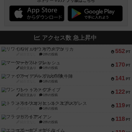
ボドゲーマのアプリ版はこちら
アクセス数 急上昇中
リワイルド：サウスアメリカ
552
PT
紹介文なし
2件の投稿
マーケットフレッシュ
170
PT
紹介文あり
1件の投稿
ファイアー・ブルズ / 火牛陣
141
PT
紹介文なし
1件の投稿
ワン・トゥ・ファイブ
122
PT
紹介文あり
1件の投稿
トランスオリエント・エクスプレス
119
PT
紹介文なし
1件の投稿
フラットアイアン
118
PT
紹介文なし
2件の投稿
エコーズ・オブ・タイム