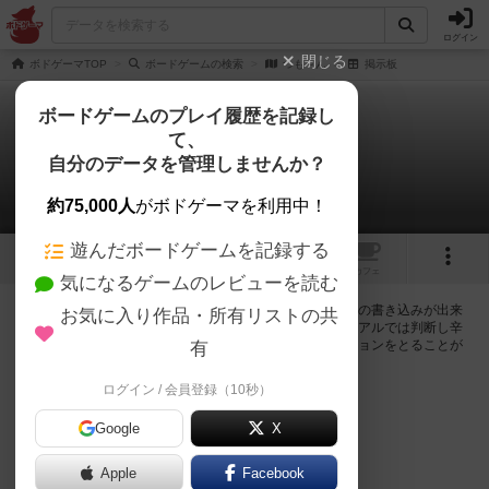
ログイン
閉じる
ボドゲーマTOP
ボードゲームの検索
つも～ん
掲示板
ボードゲームのプレイ履歴を記録し
て、
つも～ん
自分のデータを管理しませんか？
0件の掲示板
約75,000人
がボドゲーマを利用中！
遊んだボードゲームを記録する
1
トップ
画像
動画
レビュー
カフェ
気になるゲームのレビューを読む
ログインするとつも～んに関する掲示板の作成やコメントの書き込みが出来
お気に入り作品・所有リストの共
るようになります。ルールの疑問やエラッタ情報、マニュアルでは判断し辛
い曖昧な表記等について会員同士で自由にコミュニケーションをとることが
有
出来ます。
ログイン / 会員登録（10秒）
ログイン/無料会員登録
Google
X
Apple
Facebook
つも～んのトップに戻る