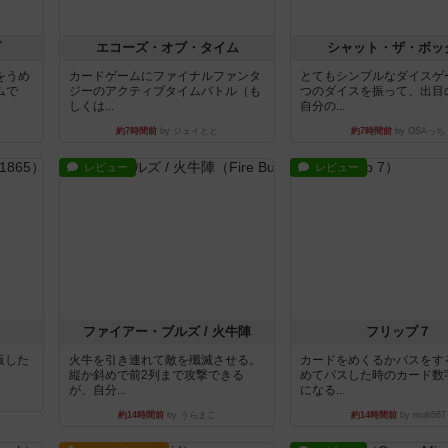
ブ
エコーズ・オブ・タイム
シャット・ザ・ボッ
をうめ
カードゲームにファイナルファンタ
とてもシンプルなダイスゲ
ムで
ジーのアクティブタイムバトル（も
つのダイスを振って、出目
しくは...
自分の...
約7時間前
by ジェイとと
約7時間前
by OSAっち
レビュー
レビュー
ファイアー・ブルズ / 火牛陣
フリップ７
出版した
火牛を引き連れて敵を殲滅させる。
カードをめくるかパスをす
縦か斜めで前2列まで攻撃できる
めてパスした時のカード数
が、自分...
になる...
約14時間前
by うらまこ
約14時間前
by mob567