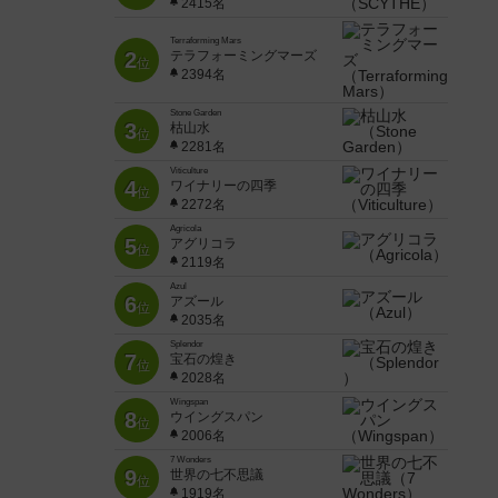
2415名
Terraforming Mars
2
テラフォーミングマーズ
位
2394名
Stone Garden
3
枯山水
位
2281名
Viticulture
4
ワイナリーの四季
位
2272名
Agricola
5
アグリコラ
位
2119名
Azul
6
アズール
位
2035名
Splendor
7
宝石の煌き
位
2028名
Wingspan
8
ウイングスパン
位
2006名
7 Wonders
9
世界の七不思議
位
1919名