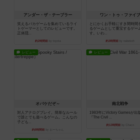
アンダー・ザ・テーブラー
ワン・トゥ・ファイ
笑えるバカゲームを集めているライ
とにかくお手軽にすき間時間
トゲーマーとしてのレビューです。
るゲームとして重宝するゲー
正体隠...
す。いわ...
約2時間前
by toyota
約3時間前
by nabekoh
レビュー
レビュー
オバケだぞ～
南北戦争
対人アナログプレイ。簡単なルール
1983年にVictory Gamesが
で誰とでも遊べるゲーム。こんなの
『The Civil ...
子ども...
約12時間前
by Chaco
約8時間前
by おーちゃん