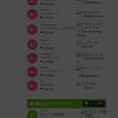
3
位
2528名
Battle Line
4
バトルライン
位
2377名
Terraforming Mars
5
テラフォーミングマーズ
位
2370名
6 nimmt!
6
ニムト
位
2201名
Carcassonne
7
カルカソンヌ
位
2190名
Wingspan
8
ウイングスパン
位
2149名
Azul
9
アズール
位
1903名
興味ありランキング
トップ50
SCYTHE
1
サイズ -大鎌戦役-
位