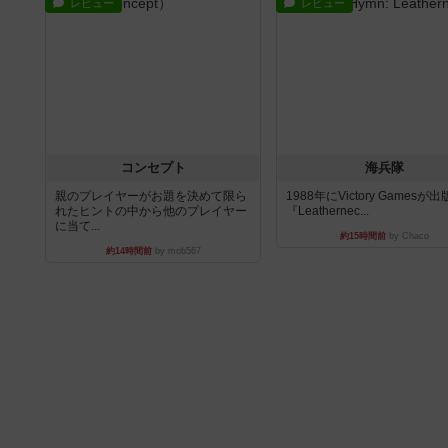
レビュー
レビュー
コンセプト
海兵隊
親のプレイヤーがお題を決めて限ら
1988年にVictory Gamesが
れたヒントの中から他のプレイヤー
『Leathernec...
に当て...
約15時間前
by Chaco
約14時間前
by mob567