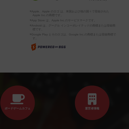
※Apple、Apple のロゴ は、米国および他の国々で登録された
Apple Inc.の商標です。
※App Store は、Apple Inc.のサービスマークです。
※Android は、グーグル インコーポレイテッドの商標または登録商
標です。
※Google Play とそのロゴは、Google Inc.の商標または登録商標で
す。
ボードゲームカフェ
運営者情報