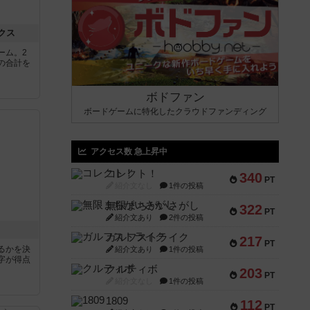
クス
ーム。2
の合計を
ボドファン
ボードゲームに特化したクラウドファンディング
アクセス数 急上昇中
コレクト！
340
PT
紹介文なし
1件の投稿
無限まちがいさがし
322
PT
紹介文あり
2件の投稿
ガルフストライク
217
PT
るかを決
紹介文あり
1件の投稿
字が得点
クルティボ
203
PT
紹介文なし
1件の投稿
1809
112
PT