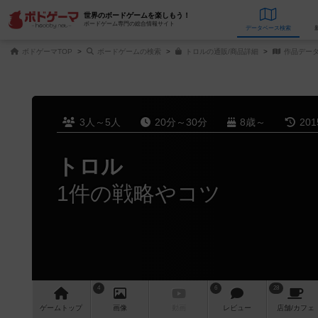
世界のボードゲームを楽しもう！
ボードゲーム専門の総合情報サイト
データベース
検
ボドゲーマTOP
ボードゲームの検索
トロルの通販/商品詳細
作品デー
3人～5人
20分～30分
8歳～
20
トロル
1件の戦略やコツ
4
6
28
ゲーム
トップ
画像
動画
レビュー
店舗/
カフェ