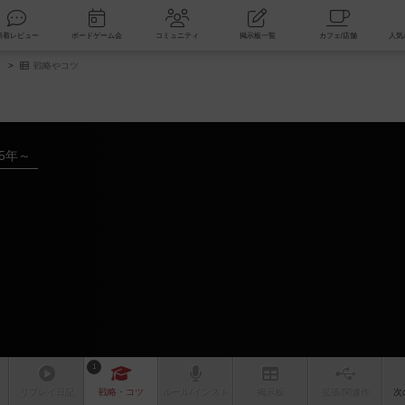
索
新着レビュー
ボードゲーム会
コミュニティ
掲示板一覧
タ
戦略やコツ
15年～
1
リプレイ
日記
戦略
・コツ
ルール
/インスト
掲示板
拡張/関連
作
次