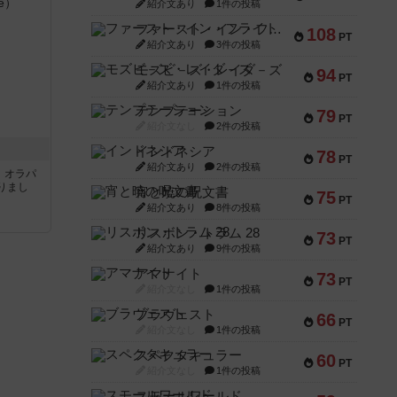
紹介文あり
1件の投稿
ファースト・イン・フライト
108
PT
紹介文あり
3件の投稿
モズビ－ズ・レイダ－ズ
94
PT
紹介文あり
1件の投稿
テンプテーション
79
PT
紹介文なし
2件の投稿
インドネシア
78
PT
紹介文あり
2件の投稿
す。オラパ
りまし
宵と暁の呪文書
75
PT
紹介文あり
8件の投稿
リスボン・トラム 28
73
PT
紹介文あり
9件の投稿
アマナイト
73
PT
紹介文なし
1件の投稿
ブラヴェスト
66
PT
紹介文なし
1件の投稿
スペクタキュラー
60
PT
紹介文なし
1件の投稿
スモールワールド