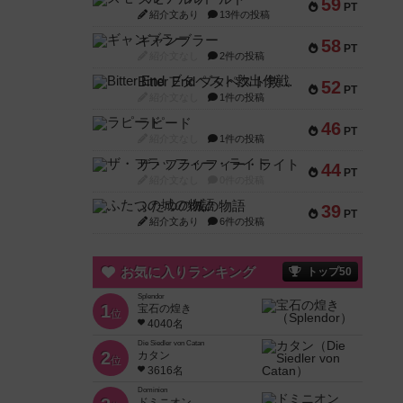
59
PT
紹介文あり
13件の投稿
ギャンブラー
58
PT
紹介文なし
2件の投稿
Bitter End ブタペスト救出作戦
52
PT
紹介文なし
1件の投稿
ラピード
46
PT
紹介文なし
1件の投稿
ザ・フラッフィー・ライト
44
PT
紹介文なし
0件の投稿
ふたつの城の物語
39
PT
紹介文あり
6件の投稿
お気に入りランキング
トップ50
Splendor
1
宝石の煌き
位
4040名
Die Siedler von Catan
2
カタン
位
3616名
Dominion
ドミニオン