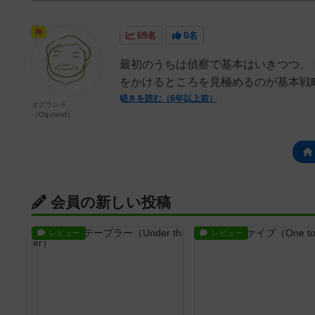
神
69名
0名
最初のうちは偵察で基本はいきつつ、
をかけるところを見極めるのが基本戦
続きを読む（6年以上前）
オグランド
（Oguland）
会員の新しい投稿
レビュー
レビュー