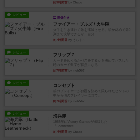
約5時間前
by Chaco
レビュー
画像付き
ファイアー・ブルズ / 火牛陣
火牛を引き連れて敵を殲滅させる。縦か斜めで前2
列まで攻撃できるが、自分...
約7時間前
by うらまこ
レビュー
フリップ７
カードをめくるかパスをするかを決めてパスした
時のカード数字が得点になる...
約7時間前
by mob567
レビュー
コンセプト
親のプレイヤーがお題を決めて限られたヒントの
中から他のプレイヤーに当て...
約7時間前
by mob567
レビュー
海兵隊
1988年にVictory Gamesが出版した
『Leathernec...
約7時間前
by Chaco