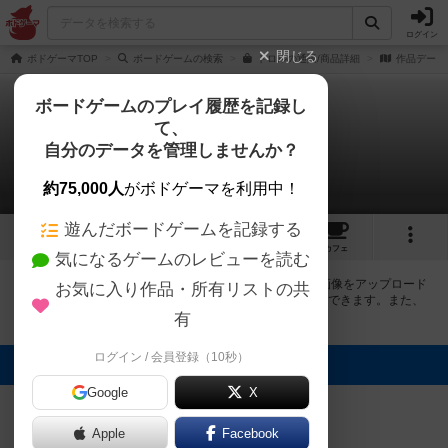
ログイン
閉じる
ボドゲーマTOP
ボードゲームの検索
トロルの通販/商品詳細
作品データ
ボードゲームのプレイ履歴を記録し
て、
トロル
自分のデータを管理しませんか？
4件の画像
約75,000人
がボドゲーマを利用中！
遊んだボードゲームを記録する
4
6
28
トップ
画像
動画
レビュー
カフェ
気になるゲームのレビューを読む
ボドゲーマにログインすると、
「トロル（TROLL）」
の画像をアップロード
お気に入り作品・所有リストの共
出来たり、他のユーザーの投稿画像に評価を付けることができます。また、
トップ6の画像は様々なページで表示されます。
有
ログイン / 会員登録（10秒）
トップに表示される画像
Google
オグランド
X
亞猫【あにゃ
（Oguland）
ん】
みんにゃりん
まま
Apple
Facebook