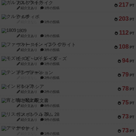
ガルフストライク
217
PT
紹介文あり
1件の投稿
クルティボ
203
PT
紹介文なし
1件の投稿
1809
112
PT
紹介文あり
1件の投稿
ファースト・イン・フライト
108
PT
紹介文あり
3件の投稿
モズビ－ズ・レイダ－ズ
94
PT
紹介文あり
1件の投稿
テンプテーション
79
PT
紹介文なし
2件の投稿
インドネシア
78
PT
紹介文あり
2件の投稿
宵と暁の呪文書
75
PT
紹介文あり
8件の投稿
リスボン・トラム 28
73
PT
紹介文あり
9件の投稿
アマナイト
73
PT
紹介文なし
1件の投稿