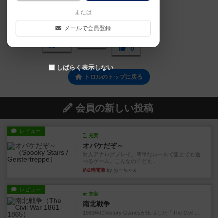
または
メールで会員登録
0
0
0
0
しばらく表示しない
トロルのトップに戻る
会員の新しい投稿
レビュー
充実
オバケだぞ～
対人アナログプレイ。簡単なルールで誰とでも遊
べるゲーム。こんなの子ども...
約1時間前
by おーちゃん
レビュー
充実
南北戦争
1983年にVictory Gamesが出版した『The Civil ...