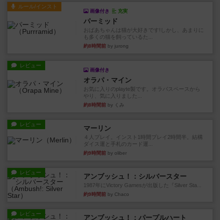
ルール/インスト
画像付き
充実
パーミッド
おばあちゃんは猫が大好きです!しかし、あまりに
も多くの猫を飼っているた...
約8時間前
by jurong
レビュー
画像付き
オラパ・マイン
お気に入りのplayte製です。オラパスペースから
やり、気に入りました...
約8時間前
by くみ
レビュー
マーリン
４人プレイ。インスト1時間プレイ2時間半。結構
ダイス運と手札のカード運...
約9時間前
by oliber
レビュー
アンブッシュ！：シルバースター
1987年にVictory Gamesが出版した『Silver Sta...
約9時間前
by Chaco
レビュー
アンブッシュ！：パープルハート