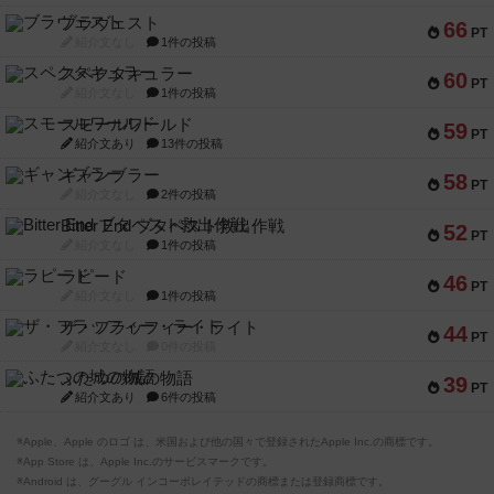
ブラヴェスト
66
PT
紹介文なし
1件の投稿
スペクタキュラー
60
PT
紹介文なし
1件の投稿
スモールワールド
59
PT
紹介文あり
13件の投稿
ギャンブラー
58
PT
紹介文なし
2件の投稿
Bitter End ブタペスト救出作戦
52
PT
紹介文なし
1件の投稿
ラピード
46
PT
紹介文なし
1件の投稿
ザ・フラッフィー・ライト
44
PT
紹介文なし
0件の投稿
ふたつの城の物語
39
PT
紹介文あり
6件の投稿
※Apple、Apple のロゴ は、米国および他の国々で登録されたApple Inc.の商標です。
※App Store は、Apple Inc.のサービスマークです。
※Android は、グーグル インコーポレイテッドの商標または登録商標です。