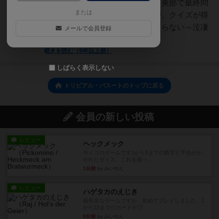
集めることが目標となるその後中央部で最終問
または
題を当てるとクリアとなるのだが、クイズが得
意ではない人がやるとパイが集まらない～泣凄
メールで会員登録
く本格的なクイズのオンパ...
続きを読む（9年以上前）
しばらく表示しない
トリビアル・パスートのトップに戻る
会員の新しい投稿
レビュー
ヘックメック
サイコロゲームです1から5までの数字と芋虫がか
かれたダイス。これを振っ...
1分前
by みいやん
レビュー
ハゲタカのえじき
超有名なゲームですが、初めてプレイしました。1
から15までのカードがプ...
9分前
by みいやん