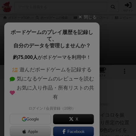
ログイン
閉じる
ボドゲーマTOP
ボードゲームの検索
トリビアル・パスート
レビュー
ボードゲームのプレイ履歴を記録し
て、
トリビアル・パスート
自分のデータを管理しませんか？
1件のレビュー
約75,000人
がボドゲーマを利用中！
遊んだボードゲームを記録する
1
1
8
トップ
画像
動画
レビュー
カフェ
気になるゲームのレビューを読む
お気に入り作品・所有リストの共
皇帝
213名
0名
0
有
ログイン / 会員登録（10秒）
山路隆夫
両親とプレイ、すごろく方式でサイコロを振
Google
X
り、出た目を進んでいく。円を回り所定の位置
でクイズに正解し、パイケースに6色のパイを
Apple
Facebook