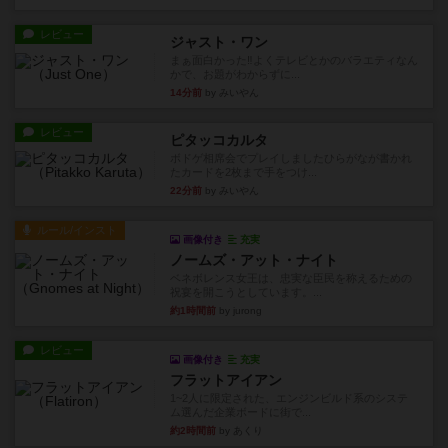
レビュー
ジャスト・ワン
まぁ面白かった‼️よくテレビとかのバラエティなん
かで、お題がわからずに...
14分前
by みいやん
レビュー
ピタッコカルタ
ボドゲ相席会でプレイしましたひらがなが書かれ
たカードを2枚まで手をつけ...
22分前
by みいやん
ルール/インスト
画像付き
充実
ノームズ・アット・ナイト
ベネボレンス女王は、忠実な臣民を称えるための
祝宴を開こうとしています。...
約1時間前
by jurong
レビュー
画像付き
充実
フラットアイアン
1~2人に限定された、エンジンビルド系のシステ
ム選んだ企業ボードに街で...
約2時間前
by あくり