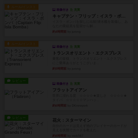
ルール/インスト
画像付き
充実
キャプテン・フリップ：イスラ・ボンバ
イスラ・ボンバを探しに出航!潜水艦を装備し、あ
なたの乗組員を監獄から解...
約4時間前
by jurong
ルール/インスト
画像付き
充実
トランスオリエント・エクスプレス
乗客の皆様、トランスオリエント・エクスプレス
にご乗車ありがとうございま...
約5時間前
by jurong
レビュー
画像付き
充実
フラットアイアン
世界に浸れる度 ☆☆☆☆★楽しさ ☆☆☆☆★
タイパ ☆☆☆☆☆マンハッ...
約6時間前
by DKnewyork
レビュー
花火：スターマイン
自分のカードは見えず他のプレイヤーのカードが
見える状態でカードを教えた...
約8時間前
by mob567