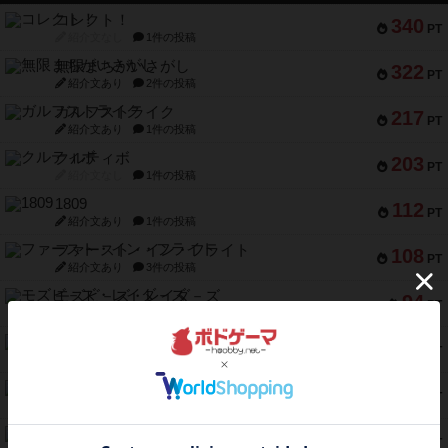
コレクト！
340
PT
紹介文なし
1件の投稿
無限まちがいさがし
322
PT
紹介文あり
2件の投稿
ガルフストライク
217
PT
紹介文あり
1件の投稿
クルティボ
203
PT
紹介文なし
1件の投稿
1809
112
PT
紹介文あり
1件の投稿
ファースト・イン・フライト
108
PT
紹介文あり
3件の投稿
モズビ－ズ・レイダ－ズ
94
PT
紹介文あり
1件の投稿
テンプテーション
79
PT
紹介文なし
2件の投稿
インドネシア
78
PT
紹介文あり
2件の投稿
宵と暁の呪文書
75
PT