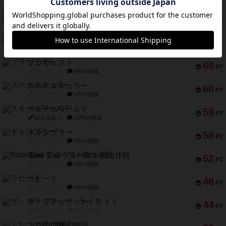
紹介文あり
8件の投稿
リスボン・トラム 28
73
PT
紹介文あり
9件の投稿
アマナイト
73
PT
紹介文なし
1件の投稿
ブラヴェスト
66
PT
紹介文なし
1件の投稿
スペクタキュラー
60
PT
紹介文なし
1件の投稿
スモールワールド
59
PT
紹介文あり
13件の投稿
ギャンブラー
58
PT
紹介文なし
2件の投稿
Bitter End ブタペスト救出作戦
52
PT
紹介文なし
1件の投稿
ラピード
46
PT
紹介文なし
1件の投稿
ザ・フラッフィー・ライト
44
PT
紹介文なし
0件の投稿
ふたつの城の物語