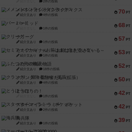
紹介文なし
2件の投稿
メメントオンラインタクティクス
70
PT
紹介文あり
4件の投稿
パーミッド
68
PT
紹介文なし
1件の投稿
クリーグ
57
PT
紹介文あり
1件の投稿
セミファイナル ～お前はまだ生きている～
53
PT
紹介文あり
1件の投稿
ふたつの街の物語
52
PT
紹介文あり
18件の投稿
クランク! ：冒険者たち（拡張）
50
PT
紹介文あり
4件の投稿
とうほうの！
42
PT
紹介文なし
1件の投稿
スターマイン・ラミー ポケット
42
PT
紹介文あり
2件の投稿
海兵隊
39
PT
紹介文あり
1件の投稿
スーパーストア3000