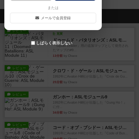
または
会員の新しい投稿
メールで会員登録
レビュー
充実
ドゥームド・バタリオンズ：ASLモジュール11
しばらく表示しない
『Squad Leader』用の追加マップとして発売され
たマップの#9...
13分前
by Chaco
レビュー
クロワ・ド・ゲール：ASLモジュール10
1992年にAvalon Hill社が出版した『Croix de Gu...
25分前
by Chaco
レビュー
ガンホー：ASLモジュール9
1992年にAvalon Hill社が出版した『Gung Ho！』
に付...
34分前
by Chaco
レビュー
コード・オブ・ブシドー：ASLモジュール8
1991年にAvalon Hill社が出版した『Code of Bus...
39分前
by Chaco