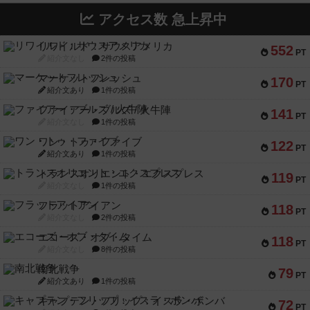
アクセス数 急上昇中
リワイルド：サウスアメリカ
552
PT
紹介文なし
2件の投稿
マーケットフレッシュ
170
PT
紹介文あり
1件の投稿
ファイアー・ブルズ / 火牛陣
141
PT
紹介文なし
1件の投稿
ワン・トゥ・ファイブ
122
PT
紹介文あり
1件の投稿
トランスオリエント・エクスプレス
119
PT
紹介文なし
1件の投稿
フラットアイアン
118
PT
紹介文なし
2件の投稿
エコーズ・オブ・タイム
118
PT
紹介文なし
8件の投稿
南北戦争
79
PT
紹介文あり
1件の投稿
キャプテン・フリップ：イスラ・ボンバ
72
PT