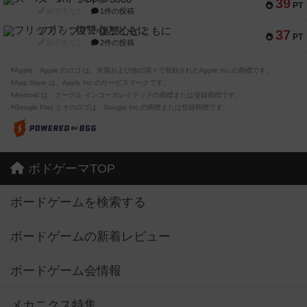
39
PT
紹介文なし
1件の投稿
フリップ７：復讐心とともに
37
PT
紹介文なし
2件の投稿
※Apple、Apple のロゴ は、米国および他の国々で登録されたApple Inc.の商標です。
※App Store は、Apple Inc.のサービスマークです。
※Android は、グーグル インコーポレイテッドの商標または登録商標です。
※Google Play とそのロゴは、Google Inc.の商標または登録商標です。
ボドゲーマTOP
ボードゲームを検索する
ボードゲームの新着レビュー
ボードゲーム会情報
メカニクス特集