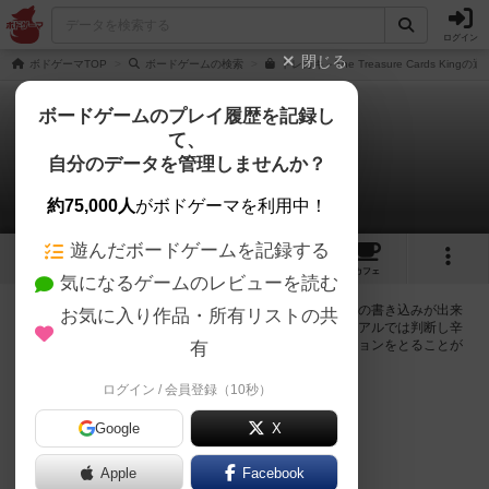
ログイン
閉じる
ボドゲーマTOP
ボードゲームの検索
トレカキ－The Treasure Cards King
ボードゲームのプレイ履歴を記録し
て、
トレカキ
自分のデータを管理しませんか？
0件の掲示板
約75,000人
がボドゲーマを利用中！
遊んだボードゲームを記録する
1
4
トップ
画像
動画
レビュー
カフェ
気になるゲームのレビューを読む
ログインするとトレカキに関する掲示板の作成やコメントの書き込みが出来
お気に入り作品・所有リストの共
るようになります。ルールの疑問やエラッタ情報、マニュアルでは判断し辛
い曖昧な表記等について会員同士で自由にコミュニケーションをとることが
有
出来ます。
ログイン / 会員登録（10秒）
ログイン/無料会員登録
Google
X
Apple
Facebook
トレカキのトップに戻る