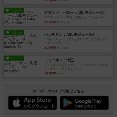
約1時間前
by Chaco
レビュー
ビヨンド・バロー：ASLモジュール1
1985年にAvalon Hill社が出版した『Beyond Valo...
約1時間前
by Chaco
レビュー
パルチザン：ASLモジュール4
『Squad Leader』用の追加マップとして発売され
たマップ#10...
約2時間前
by Chaco
レビュー
ドミニオン：海辺
ドミニオン拡張第３弾で、主に持続カードが追加
されます。今弾以前のドミニ...
約2時間前
by aki
ボドゲーマのアプリ版はこちら